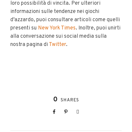
loro possibilità di vincita. Per ulteriori
informazioni sulle tendenze nei giochi
d’azzardo, puoi consultare articoli come quelli
presenti su
New York Times
. Inoltre, puoi unirti
alla conversazione sui social media sulla
nostra pagina di
Twitter
.
0
SHARES