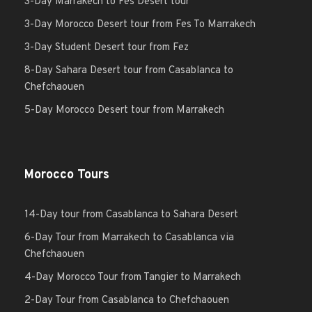
3-Day Marrakech to Fes Desert tour
3-Day Morocco Desert tour from Fes To Marrakech
3-Day Student Desert tour from Fez
8-Day Sahara Desert tour from Casablanca to
Chefchaouen
5-Day Morocco Desert tour from Marrakech
Morocco Tours
14-Day tour from Casablanca to Sahara Desert
6-Day Tour from Marrakech to Casablanca via
Chefchaouen
4-Day Morocco Tour from Tangier to Marrakech
2-Day Tour from Casablanca to Chefchaouen