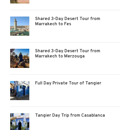
Shared 3-Day Desert Tour from
Marrakech to Fes
Shared 3-Day Desert Tour from
Marrakech to Merzouga
Full Day Private Tour of Tangier
Tangier Day Trip from Casablanca