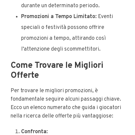
durante un determinato periodo.
Promozioni a Tempo Limitato:
Eventi
speciali o festività possono offrire
promozioni a tempo, attirando così
l’attenzione degli scommettitori.
Come Trovare le Migliori
Offerte
Per trovare le migliori promozioni, è
fondamentale seguire alcuni passaggi chiave.
Ecco un elenco numerato che guida i giocatori
nella ricerca delle offerte più vantaggiose:
Confronta: