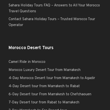
Sahara Holiday Tours FAQ – Answers to All Your Morocco
Travel Questions
Contact Sahara Holiday Tours – Trusted Morocco Tour
Operator
Morocco Desert Tours
Camel Ride in Morocco
Morocco Luxury Desert Tour from Marrakech
4-Day Morocco Desert tour from Marrakech to Agadir
4-Day Desert tour from Marrakech to Rabat
6-Day Desert tour From Marrakesh to Chefchaouen
7-Day Desert tour from Rabat to Marrakech