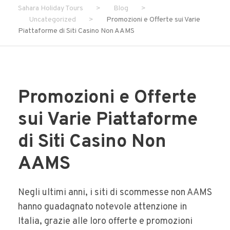
Sahara Holiday Tours
>
Blog
>
Uncategorized
>
Promozioni e Offerte sui Varie
Piattaforme di Siti Casino Non AAMS
Promozioni e Offerte
sui Varie Piattaforme
di Siti Casino Non
AAMS
Negli ultimi anni, i siti di scommesse non AAMS
hanno guadagnato notevole attenzione in
Italia, grazie alle loro offerte e promozioni