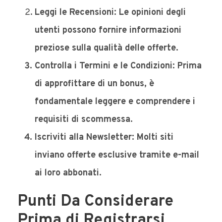
Leggi le Recensioni:
Le opinioni degli
utenti possono fornire informazioni
preziose sulla qualità delle offerte.
Controlla i Termini e le Condizioni:
Prima
di approfittare di un bonus, è
fondamentale leggere e comprendere i
requisiti di scommessa.
Iscriviti alla Newsletter:
Molti siti
inviano offerte esclusive tramite e-mail
ai loro abbonati.
Punti Da Considerare
Prima di Registrarsi