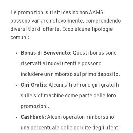
Le promozioni sui siti casino non AAMS
possono variare notevolmente, comprendendo
diversi tipi di offerte. Ecco alcune tipologie
comuni:
Bonus di Benvenuto:
Questi bonus sono
riservati ai nuovi utenti e possono
includere un rimborso sul primo deposito.
Giri Gratis:
Alcuni siti offrono giri gratuiti
sulle slot machine come parte delle loro
promozioni.
Cashback:
Alcuni operatori rimborsano
una percentuale delle perdite degli utenti