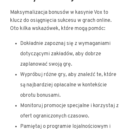
Maksymalizacja bonusów w kasynie Vox to
klucz do osiągnięcia sukcesu w grach online.
Oto kilka wskazówek, które mogą pomóc:
Dokładnie zapoznaj się z wymaganiami
dotyczącymi zakładów, aby dobrze
zaplanować swoją grę.
Wypróbuj różne gry, aby znaleźć te, które
są najbardziej opłacalne w kontekście
obrotu bonusami.
Monitoruj promocje specjalne i korzystaj z
ofert ograniczonych czasowo.
Pamiętaj o programie lojalnościowym i