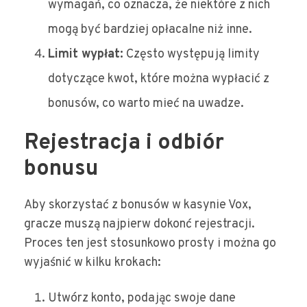
wymagań, co oznacza, że niektóre z nich
mogą być bardziej opłacalne niż inne.
Limit wypłat:
Często występują limity
dotyczące kwot, które można wypłacić z
bonusów, co warto mieć na uwadze.
Rejestracja i odbiór
bonusu
Aby skorzystać z bonusów w kasynie Vox,
gracze muszą najpierw dokonć rejestracji.
Proces ten jest stosunkowo prosty i można go
wyjaśnić w kilku krokach:
Utwórz konto, podając swoje dane