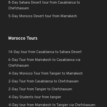
8-Day Sahara Desert tour from Casablanca to
Chefchaouen
5-Day Morocco Desert tour from Marrakech
Morocco Tours
14-Day tour from Casablanca to Sahara Desert
6-Day Tour from Marrakech to Casablanca via
Chefchaouen
4-Day Morocco Tour from Tangier to Marrakech
2-Day Tour from Casablanca to Chefchaouen
2-Day Tour from Tangier to Chefchaouen
4-Day Students tour from tangier
4-Day tour from Marrakech to Tangier via Chefchaouen