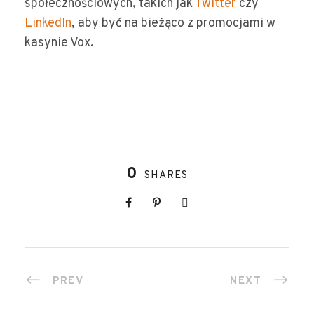
społecznościowych, takich jak
Twitter
czy
LinkedIn
, aby być na bieżąco z promocjami w
kasynie Vox.
0
SHARES
PREV
NEXT