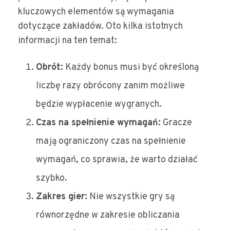
kluczowych elementów są wymagania
dotyczące zakładów. Oto kilka istotnych
informacji na ten temat:
Obrót:
Każdy bonus musi być określoną
liczbę razy obrócony zanim możliwe
będzie wypłacenie wygranych.
Czas na spełnienie wymagań:
Gracze
mają ograniczony czas na spełnienie
wymagań, co sprawia, że warto działać
szybko.
Zakres gier:
Nie wszystkie gry są
równorzędne w zakresie obliczania