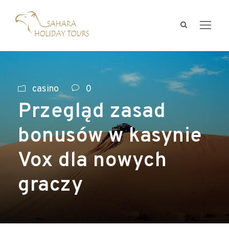
casino
0
Przegląd zasad
bonusów w kasynie
Vox dla nowych
graczy