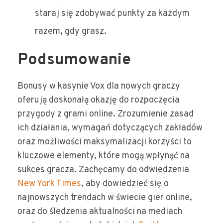
staraj się zdobywać punkty za każdym
razem, gdy grasz.
Podsumowanie
Bonusy w kasynie Vox dla nowych graczy
oferują doskonałą okazję do rozpoczęcia
przygody z grami online. Zrozumienie zasad
ich działania, wymagań dotyczących zakładów
oraz możliwości maksymalizacji korzyści to
kluczowe elementy, które mogą wpłynąć na
sukces gracza. Zachęcamy do odwiedzenia
New York Times
, aby dowiedzieć się o
najnowszych trendach w świecie gier online,
oraz do śledzenia aktualności na mediach