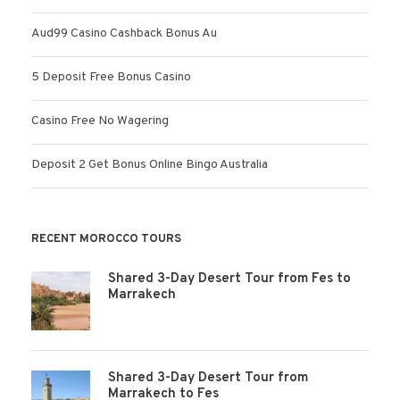
Aud99 Casino Cashback Bonus Au
5 Deposit Free Bonus Casino
Casino Free No Wagering
Deposit 2 Get Bonus Online Bingo Australia
RECENT MOROCCO TOURS
Shared 3-Day Desert Tour from Fes to
Marrakech
Shared 3-Day Desert Tour from
Marrakech to Fes