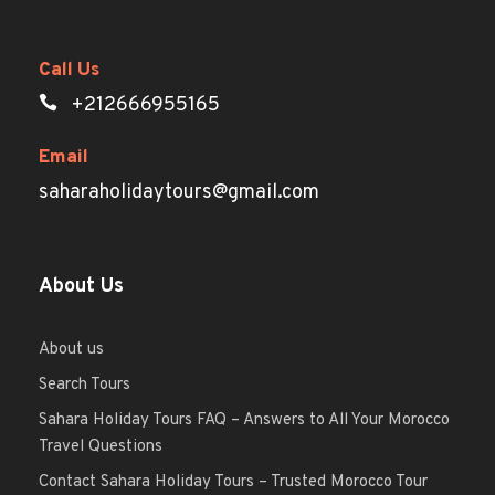
Call Us
+212666955165
Email
saharaholidaytours@gmail.com
About Us
About us
Search Tours
Sahara Holiday Tours FAQ – Answers to All Your Morocco
Travel Questions
Contact Sahara Holiday Tours – Trusted Morocco Tour