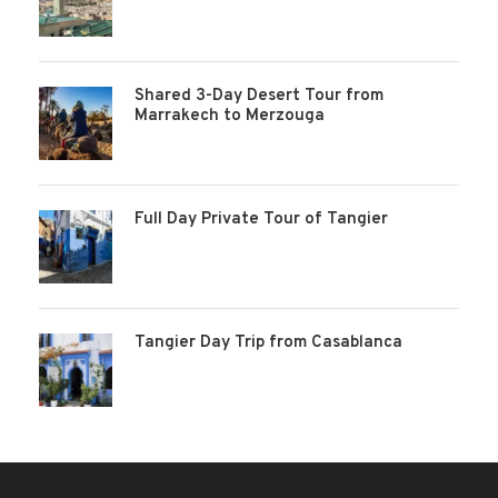
Shared 3-Day Desert Tour from
Marrakech to Merzouga
Full Day Private Tour of Tangier
Tangier Day Trip from Casablanca