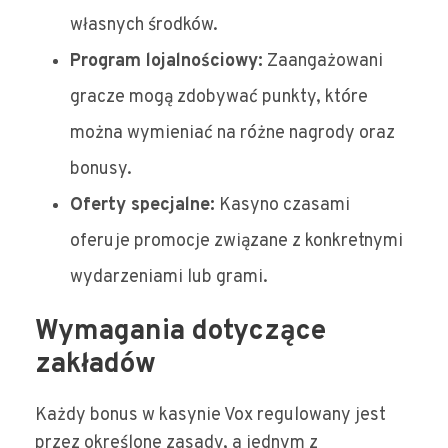
własnych środków.
Program lojalnościowy:
Zaangażowani
gracze mogą zdobywać punkty, które
można wymieniać na różne nagrody oraz
bonusy.
Oferty specjalne:
Kasyno czasami
oferuje promocje związane z konkretnymi
wydarzeniami lub grami.
Wymagania dotyczące
zakładów
Każdy bonus w kasynie Vox regulowany jest
przez określone zasady, a jednym z