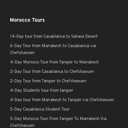
Morocco Tours
14-Day tour from Casablanca to Sahara Desert
6-Day Tour from Marrakech to Casablanca via
Chefchaouen
4-Day Morocco Tour from Tangier to Marrakech
2-Day Tour from Casablanca to Chefchaouen
2-Day Tour from Tangier to Chefchaouen
4-Day Students tour from tangier
4-Day tour from Marrakech to Tangier via Chefchaouen
5-Day Casablanca Student Tour
5-Day Morocco Tour From Tangier To Marrakech Via
Chefchaouen