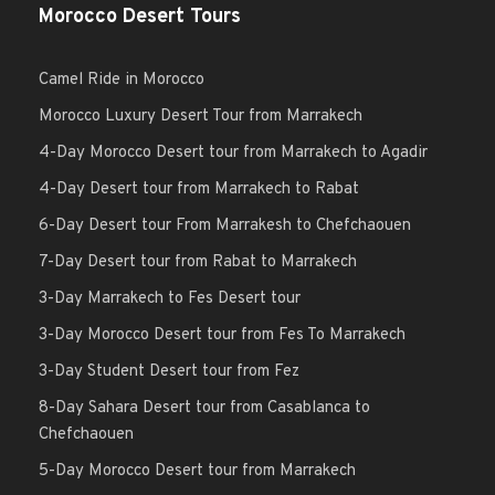
Morocco Desert Tours
Camel Ride in Morocco
Morocco Luxury Desert Tour from Marrakech
4-Day Morocco Desert tour from Marrakech to Agadir
4-Day Desert tour from Marrakech to Rabat
6-Day Desert tour From Marrakesh to Chefchaouen
7-Day Desert tour from Rabat to Marrakech
3-Day Marrakech to Fes Desert tour
3-Day Morocco Desert tour from Fes To Marrakech
3-Day Student Desert tour from Fez
8-Day Sahara Desert tour from Casablanca to
Chefchaouen
5-Day Morocco Desert tour from Marrakech