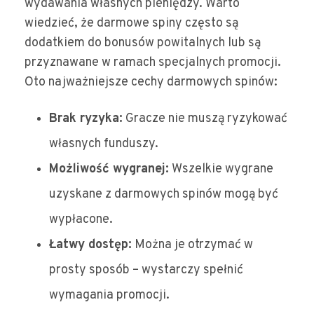
wydawania własnych pieniędzy. Warto
wiedzieć, że darmowe spiny często są
dodatkiem do bonusów powitalnych lub są
przyznawane w ramach specjalnych promocji.
Oto najważniejsze cechy darmowych spinów:
Brak ryzyka:
Gracze nie muszą ryzykować
własnych funduszy.
Możliwość wygranej:
Wszelkie wygrane
uzyskane z darmowych spinów mogą być
wypłacone.
Łatwy dostęp:
Można je otrzymać w
prosty sposób – wystarczy spełnić
wymagania promocji.