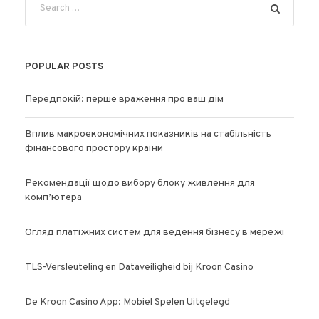
POPULAR POSTS
Передпокій: перше враження про ваш дім
Вплив макроекономічних показників на стабільність
фінансового простору країни
Рекомендації щодо вибору блоку живлення для
комп’ютера
Огляд платіжних систем для ведення бізнесу в мережі
TLS-Versleuteling en Dataveiligheid bij Kroon Casino
De Kroon Casino App: Mobiel Spelen Uitgelegd