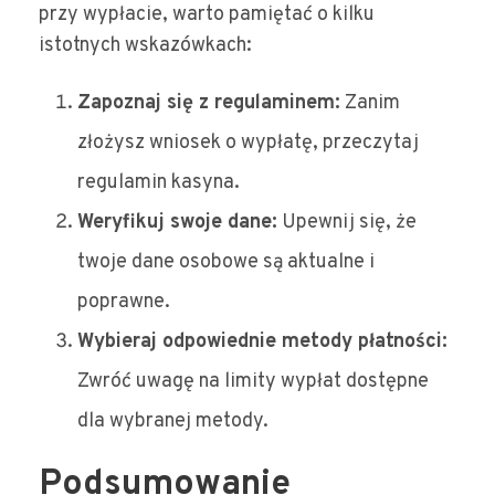
przy wypłacie, warto pamiętać o kilku
istotnych wskazówkach:
Zapoznaj się z regulaminem:
Zanim
złożysz wniosek o wypłatę, przeczytaj
regulamin kasyna.
Weryfikuj swoje dane:
Upewnij się, że
twoje dane osobowe są aktualne i
poprawne.
Wybieraj odpowiednie metody płatności:
Zwróć uwagę na limity wypłat dostępne
dla wybranej metody.
Podsumowanie