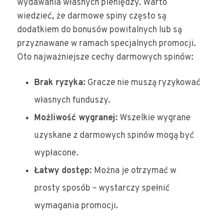
wydawania własnych pieniędzy. Warto
wiedzieć, że darmowe spiny często są
dodatkiem do bonusów powitalnych lub są
przyznawane w ramach specjalnych promocji.
Oto najważniejsze cechy darmowych spinów:
Brak ryzyka:
Gracze nie muszą ryzykować
własnych funduszy.
Możliwość wygranej:
Wszelkie wygrane
uzyskane z darmowych spinów mogą być
wypłacone.
Łatwy dostęp:
Można je otrzymać w
prosty sposób – wystarczy spełnić
wymagania promocji.