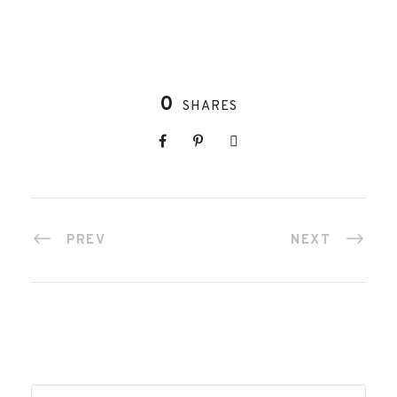
0
SHARES
PREV
NEXT