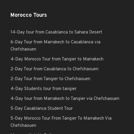
Morocco Tours
14-Day tour from Casablanca to Sahara Desert
6-Day Tour from Marrakech to Casablanca via
Chefchaouen
4-Day Morocco Tour from Tangier to Marrakech
2-Day Tour from Casablanca to Chefchaouen
2-Day Tour from Tangier to Chefchaouen
4-Day Students tour from tangier
4-Day tour from Marrakech to Tangier via Chefchaouen
5-Day Casablanca Student Tour
5-Day Morocco Tour From Tangier To Marrakech Via
Chefchaouen