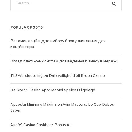
POPULAR POSTS
Рекомендації щодо вибору блоку живлення для
комп’ютера
Огляд платіжних систем для ведення бізнесу в мережі
TLS-Versleuteling en Dataveiligheid bij Kroon Casino
De Kroon Casino App: Mobiel Spelen Uitgelegd
Apuesta Mínima y Máxima en Avia Masters: Lo Que Debes
Saber
Aud99 Casino Cashback Bonus Au