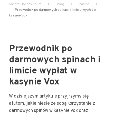
Sahara Holiday Tours
>
Blog
>
casino
>
Przewodnik po darmowych spinach i limicie wypłat w
kasynie Vox
Przewodnik po
darmowych spinach i
limicie wypłat w
kasynie Vox
W dzisiejszym artykule przyjrzymy się
atutom, jakie niesie ze sobą korzystanie z
darmowych spinów w kasynie Vox oraz