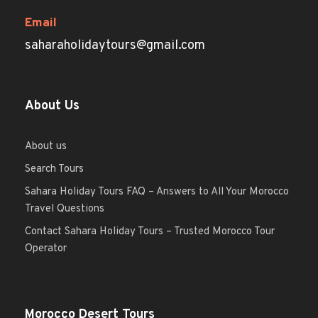
Email
saharaholidaytours@gmail.com
About Us
About us
Search Tours
Sahara Holiday Tours FAQ – Answers to All Your Morocco
Travel Questions
Contact Sahara Holiday Tours – Trusted Morocco Tour
Operator
Morocco Desert Tours