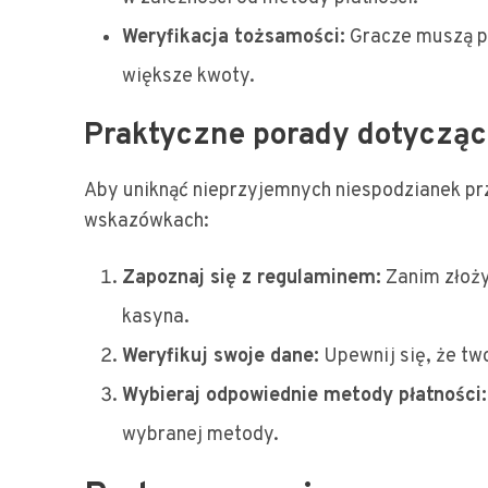
Weryfikacja tożsamości:
Gracze muszą pr
większe kwoty.
Praktyczne porady dotycząc
Aby uniknąć nieprzyjemnych niespodzianek prz
wskazówkach:
Zapoznaj się z regulaminem:
Zanim złoży
kasyna.
Weryfikuj swoje dane:
Upewnij się, że tw
Wybieraj odpowiednie metody płatności:
wybranej metody.