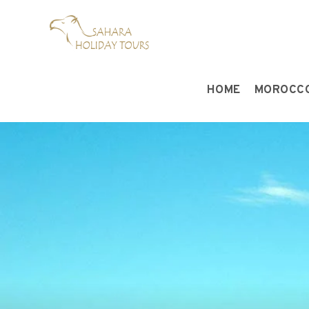
HOME
MOROCCO