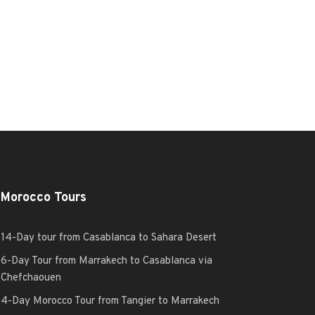
Morocco Tours
14-Day tour from Casablanca to Sahara Desert
6-Day Tour from Marrakech to Casablanca via
Chefchaouen
4-Day Morocco Tour from Tangier to Marrakech