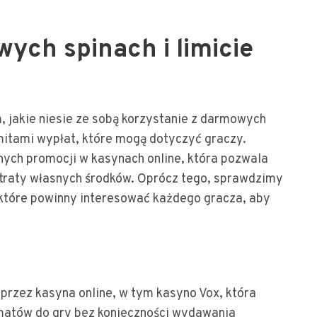
ych spinach i limicie
, jakie niesie ze sobą korzystanie z darmowych
mitami wypłat, które mogą dotyczyć graczy.
nych promocji w kasynach online, która pozwala
traty własnych środków. Oprócz tego, sprawdzimy
 które powinny interesować każdego gracza, aby
?
rzez kasyna online, w tym kasyno Vox, która
atów do gry bez konieczności wydawania