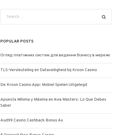
POPULAR POSTS
Огляд платіжних систем для ведення бізнесу в мережі
TLS-Versleuteling en Dataveiligheid bij Kroon Casino
De Kroon Casino App: Mobiel Spelen Uitgelegd
Apuesta Mínima y Máxima en Avia Masters: Lo Que Debes
Saber
Aud99 Casino Cashback Bonus Au