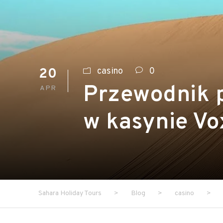
casino
0
20
Przewodnik p
APR
w kasynie Vo
Sahara Holiday Tours
>
Blog
>
casino
>