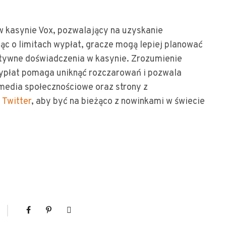
 kasynie Vox, pozwalający na uzyskanie
c o limitach wypłat, gracze mogą lepiej planować
ytywne doświadczenia w kasynie. Zrozumienie
ypłat pomaga uniknąć rozczarowań i pozwala
 media społecznościowe oraz strony z
z
Twitter
, aby być na bieżąco z nowinkami w świecie