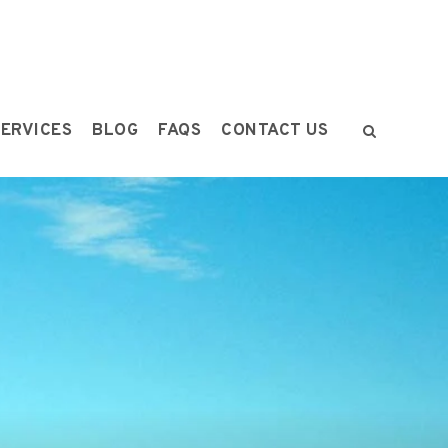
SERVICES
BLOG
FAQS
CONTACT US