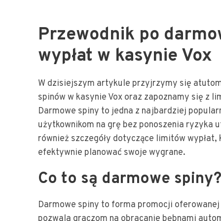
Przewodnik po darmow
wypłat w kasynie Vox
W dzisiejszym artykule przyjrzymy się atutom
spinów w kasynie Vox oraz zapoznamy się z li
Darmowe spiny to jedna z najbardziej popular
użytkownikom na grę bez ponoszenia ryzyka u
również szczegóły dotyczące limitów wypłat,
efektywnie planować swoje wygrane.
Co to są darmowe spiny
Darmowe spiny to forma promocji oferowanej p
pozwala graczom na obracanie bębnami autom