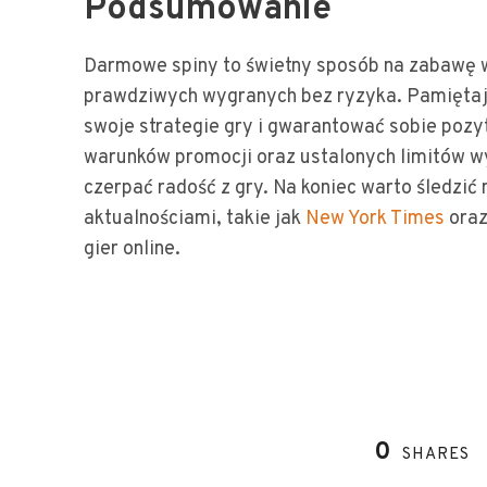
Podsumowanie
Darmowe spiny to świetny sposób na zabawę w
prawdziwych wygranych bez ryzyka. Pamiętają
swoje strategie gry i gwarantować sobie poz
warunków promocji oraz ustalonych limitów w
czerpać radość z gry. Na koniec warto śledzić
aktualnościami, takie jak
New York Times
ora
gier online.
0
SHARES