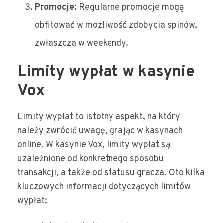
Promocje:
Regularne promocje mogą
obfitować w możliwość zdobycia spinów,
zwłaszcza w weekendy.
Limity wypłat w kasynie
Vox
Limity wypłat to istotny aspekt, na który
należy zwrócić uwagę, grając w kasynach
online. W kasynie Vox, limity wypłat są
uzależnione od konkretnego sposobu
transakcji, a także od statusu gracza. Oto kilka
kluczowych informacji dotyczących limitów
wypłat: