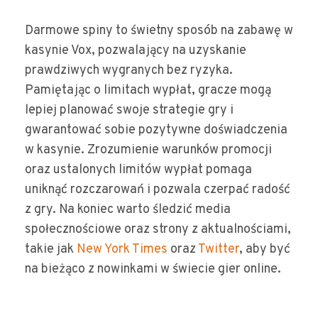
Darmowe spiny to świetny sposób na zabawę w
kasynie Vox, pozwalający na uzyskanie
prawdziwych wygranych bez ryzyka.
Pamiętając o limitach wypłat, gracze mogą
lepiej planować swoje strategie gry i
gwarantować sobie pozytywne doświadczenia
w kasynie. Zrozumienie warunków promocji
oraz ustalonych limitów wypłat pomaga
uniknąć rozczarowań i pozwala czerpać radość
z gry. Na koniec warto śledzić media
społecznościowe oraz strony z aktualnościami,
takie jak
New York Times
oraz
Twitter
, aby być
na bieżąco z nowinkami w świecie gier online.