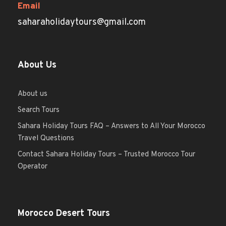
Email
saharaholidaytours@gmail.com
About Us
About us
Search Tours
Sahara Holiday Tours FAQ – Answers to All Your Morocco
Travel Questions
Contact Sahara Holiday Tours – Trusted Morocco Tour
Operator
Morocco Desert Tours