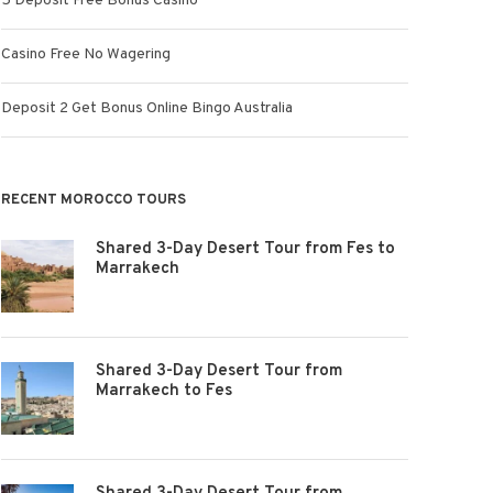
5 Deposit Free Bonus Casino
Casino Free No Wagering
Deposit 2 Get Bonus Online Bingo Australia
RECENT MOROCCO TOURS
Shared 3-Day Desert Tour from Fes to
Marrakech
Shared 3-Day Desert Tour from
Marrakech to Fes