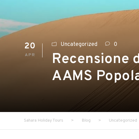
Uncategorized
0
20
Recensione d
APR
AAMS Popol
Sahara Holiday Tours
>
Blog
>
Uncategorized