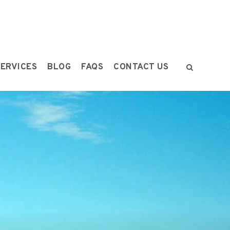
SERVICES
BLOG
FAQS
CONTACT US