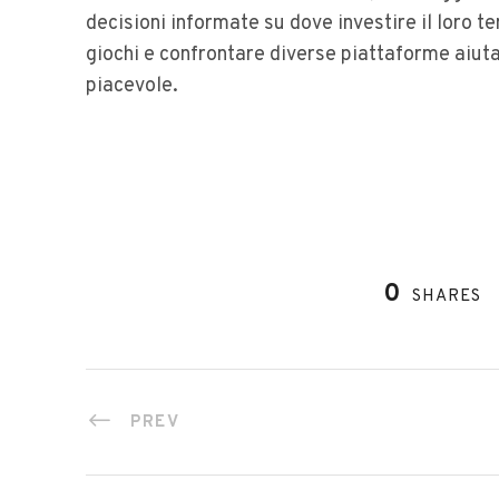
decisioni informate su dove investire il loro t
giochi e confrontare diverse piattaforme aiuta
piacevole.
0
SHARES
PREV