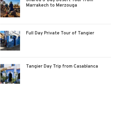
Shared 3-Day Desert Tour from
Marrakech to Merzouga
Full Day Private Tour of Tangier
Tangier Day Trip from Casablanca