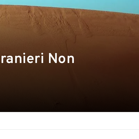
ranieri Non