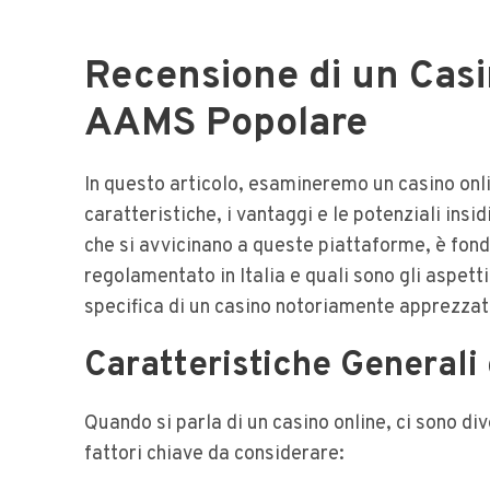
Recensione di un Casi
AAMS Popolare
In questo articolo, esamineremo un casino onl
caratteristiche, i vantaggi e le potenziali insi
che si avvicinano a queste piattaforme, è fo
regolamentato in Italia e quali sono gli aspett
specifica di un casino notoriamente apprezzat
Caratteristiche Generali
Quando si parla di un casino online, ci sono di
fattori chiave da considerare: