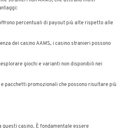
line stranieri non AAMS, che attirano molti
antaggi:
frono percentuali di payout più alte rispetto alle
renza dei casino AAMS, i casino stranieri possono
 esplorare giochi e varianti non disponibili nei
 e pacchetti promozionali che possono risultare più
i a questi casino. È fondamentale essere