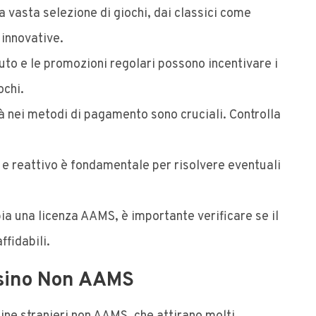
 vasta selezione di giochi, dai classici come
 innovative.
uto e le promozioni regolari possono incentivare i
ochi.
à nei metodi di pagamento sono cruciali. Controlla
e reattivo è fondamentale per risolvere eventuali
a una licenza AAMS, è importante verificare se il
ffidabili.
asino Non AAMS