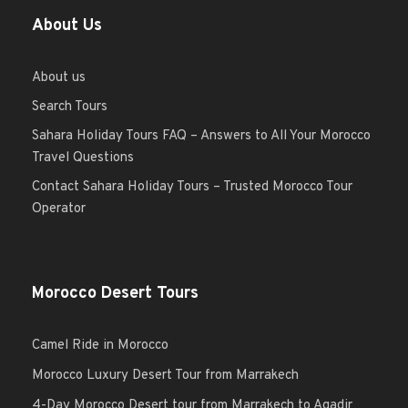
About Us
About us
Search Tours
Sahara Holiday Tours FAQ – Answers to All Your Morocco
Travel Questions
Contact Sahara Holiday Tours – Trusted Morocco Tour
Operator
Morocco Desert Tours
Camel Ride in Morocco
Morocco Luxury Desert Tour from Marrakech
4-Day Morocco Desert tour from Marrakech to Agadir