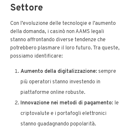
Settore
Con l’evoluzione delle tecnologie e l’aumento
della domanda, i casinò non AAMS legali
stanno affrontando diverse tendenze che
potrebbero plasmare il loro futuro. Tra queste,
possiamo identificare:
Aumento della digitalizzazione:
sempre
più operatori stanno investendo in
piattaforme online robuste.
Innovazione nei metodi di pagamento:
le
criptovalute e i portafogli elettronici
stanno guadagnando popolarità.