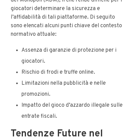
dei Monopoli (ADM), il che rende difficile per i
giocatori determinare la sicurezza e
l’affidabilità di tali piattaforme. Di seguito
sono elencati alcuni punti chiave del contesto
normativo attuale:
Assenza di garanzie di protezione per i
giocatori.
Rischio di frodi e truffe online.
Limitazioni nella pubblicità e nelle
promozioni.
Impatto del gioco d’azzardo illegale sulle
entrate fiscali.
Tendenze Future nel