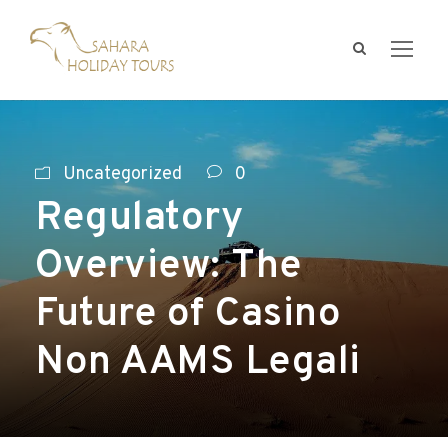
Uncategorized
0
Regulatory
Overview: The
Future of Casino
Non AAMS Legali