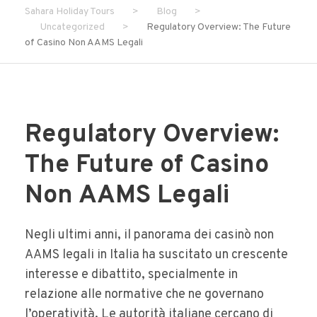
Sahara Holiday Tours
>
Blog
>
Uncategorized
>
Regulatory Overview: The Future
of Casino Non AAMS Legali
Regulatory Overview:
The Future of Casino
Non AAMS Legali
Negli ultimi anni, il panorama dei casinò non
AAMS legali in Italia ha suscitato un crescente
interesse e dibattito, specialmente in
relazione alle normative che ne governano
l’operatività. Le autorità italiane cercano di