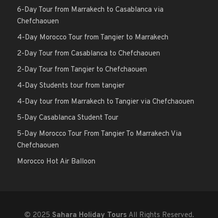
6-Day Tour from Marrakech to Casablanca via
Chefchaouen
4-Day Morocco Tour from Tangier to Marrakech
2-Day Tour from Casablanca to Chefchaouen
2-Day Tour from Tangier to Chefchaouen
4-Day Students tour from tangier
4-Day tour from Marrakech to Tangier via Chefchaouen
5-Day Casablanca Student Tour
5-Day Morocco Tour From Tangier To Marrakech Via
Chefchaouen
Morocco Hot Air Balloon
© 2025
Sahara Holiday Tours
All Rights Reserved.