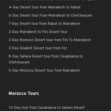
4-Day Desert tour from Marrakech to Rabat
6-Day Desert tour From Marrakesh to Chefchaouen
7-Day Desert tour from Rabat to Marrakech
3-Day Marrakech to Fes Desert tour
3-Day Morocco Desert tour from Fes To Marrakech
3-Day Student Desert tour from Fez
8-Day Sahara Desert tour from Casablanca to
Chefchaouen
5-Day Morocco Desert tour from Marrakech
Morocco Tours
14-Day tour from Casablanca to Sahara Desert