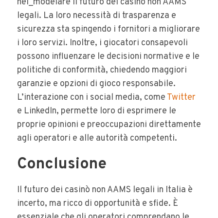
nel_modelare il futuro dei casinò non AAMS
legali. La loro necessità di trasparenza e
sicurezza sta spingendo i fornitori a migliorare
i loro servizi. Inoltre, i giocatori consapevoli
possono influenzare le decisioni normative e le
politiche di conformità, chiedendo maggiori
garanzie e opzioni di gioco responsabile.
L’interazione con i social media, come
Twitter
e LinkedIn, permette loro di esprimere le
proprie opinioni e preoccupazioni direttamente
agli operatori e alle autorità competenti.
Conclusione
Il futuro dei casinò non AAMS legali in Italia è
incerto, ma ricco di opportunità e sfide. È
essenziale che gli operatori comprendano le