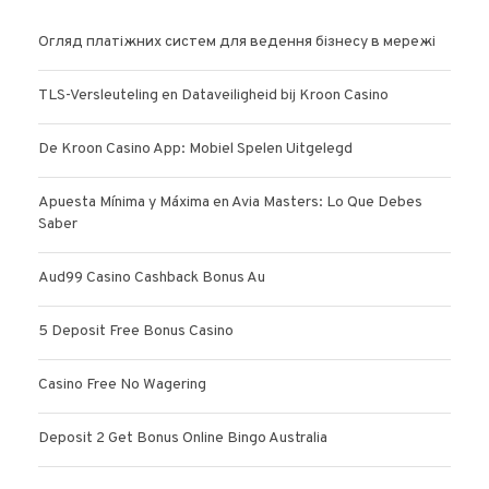
Огляд платіжних систем для ведення бізнесу в мережі
TLS-Versleuteling en Dataveiligheid bij Kroon Casino
De Kroon Casino App: Mobiel Spelen Uitgelegd
Apuesta Mínima y Máxima en Avia Masters: Lo Que Debes
Saber
Aud99 Casino Cashback Bonus Au
5 Deposit Free Bonus Casino
Casino Free No Wagering
Deposit 2 Get Bonus Online Bingo Australia