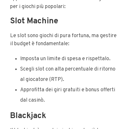
per i giochi più popolari:
Slot Machine
Le slot sono giochi di pura fortuna, ma gestire
il budget è fondamentale:
Imposta un limite di spesa e rispettalo.
Scegli slot con alta percentuale di ritorno
al giocatore (RTP).
Approfitta dei giri gratuiti e bonus offerti
dal casinò.
Blackjack