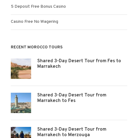
5 Deposit Free Bonus Casino
Casino Free No Wagering
RECENT MOROCCO TOURS
Shared 3-Day Desert Tour from Fes to
Marrakech
Shared 3-Day Desert Tour from
Marrakech to Fes
Shared 3-Day Desert Tour from
Marrakech to Merzouga