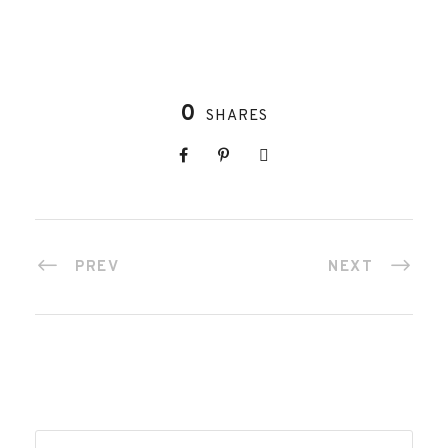
0
SHARES
PREV
NEXT