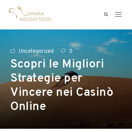
Uncategorized
0
Scopri le Migliori
Strategie per
Vincere nei Casinò
Online