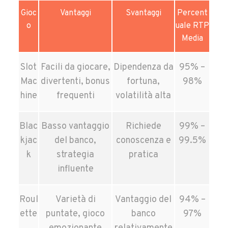
Gioc
Vantaggi
Svantaggi
Percent
o
uale RTP
Media
Slot
Facili da giocare,
Dipendenza da
95% –
Mac
divertenti, bonus
fortuna,
98%
hine
frequenti
volatilità alta
Blac
Basso vantaggio
Richiede
99% –
kjac
del banco,
conoscenza e
99.5%
k
strategia
pratica
influente
Roul
Varietà di
Vantaggio del
94% –
ette
puntate, gioco
banco
97%