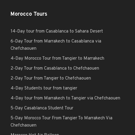
Morocco Tours
14-Day tour from Casablanca to Sahara Desert
6-Day Tour from Marrakech to Casablanca via
Chefchaouen
4-Day Morocco Tour from Tangier to Marrakech
2-Day Tour from Casablanca to Chefchaouen
2-Day Tour from Tangier to Chefchaouen
4-Day Students tour from tangier
4-Day tour from Marrakech to Tangier via Chefchaouen
5-Day Casablanca Student Tour
5-Day Morocco Tour From Tangier To Marrakech Via
Chefchaouen