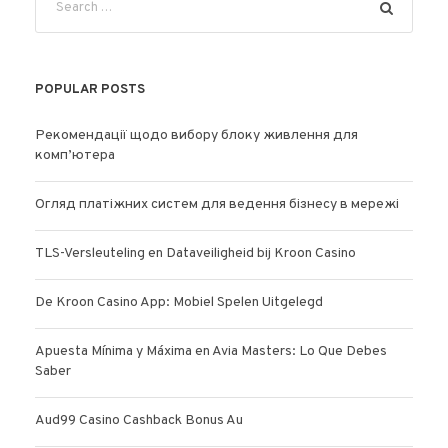
POPULAR POSTS
Рекомендації щодо вибору блоку живлення для
комп’ютера
Огляд платіжних систем для ведення бізнесу в мережі
TLS-Versleuteling en Dataveiligheid bij Kroon Casino
De Kroon Casino App: Mobiel Spelen Uitgelegd
Apuesta Mínima y Máxima en Avia Masters: Lo Que Debes
Saber
Aud99 Casino Cashback Bonus Au