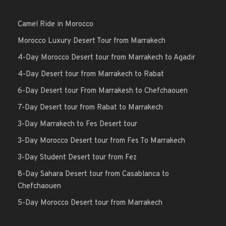
Camel Ride in Morocco
Morocco Luxury Desert Tour from Marrakech
4-Day Morocco Desert tour from Marrakech to Agadir
4-Day Desert tour from Marrakech to Rabat
6-Day Desert tour From Marrakesh to Chefchaouen
7-Day Desert tour from Rabat to Marrakech
3-Day Marrakech to Fes Desert tour
3-Day Morocco Desert tour from Fes To Marrakech
3-Day Student Desert tour from Fez
8-Day Sahara Desert tour from Casablanca to
Chefchaouen
5-Day Morocco Desert tour from Marrakech