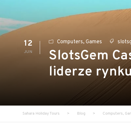
Computers, Games
slots
12
SlotsGem Cas
JUN
liderze rynk
Sahara Holiday Tours
>
Blog
>
Computers, Ga