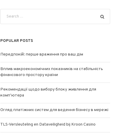
POPULAR POSTS
Передпокій: перше враження про ваш дім
Вплив макроекономічних показників на стабільність
фінансового простору країни
Рекомендації щодо вибору блоку живлення для
комп’ютера
Огляд платіжних систем для ведення бізнесу в мережі
TLS-Versleuteling en Dataveiligheid bij Kroon Casino