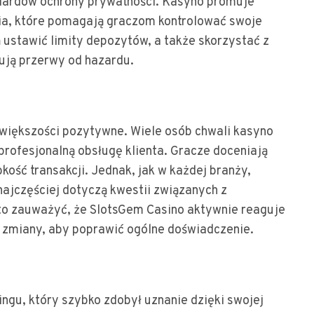
ndardów ochrony prywatności. Kasyno promuje
zia, które pomagają graczom kontrolować swoje
 ustawić limity depozytów, a także skorzystać z
bują przerwy od hazardu.
 większości pozytywne. Wiele osób chwali kasyno
profesjonalną obsługę klienta. Gracze doceniają
kość transakcji. Jednak, jak w każdej branży,
najczęściej dotyczą kwestii związanych z
to zauważyć, że SlotsGem Casino aktywnie reaguje
 zmiany, aby poprawić ogólne doświadczenie.
ngu, który szybko zdobył uznanie dzięki swojej