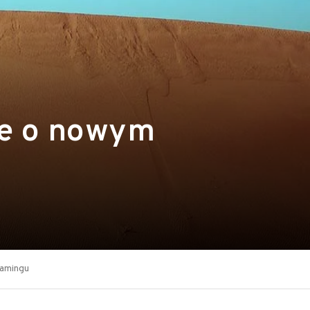
ie o nowym
Gamingu