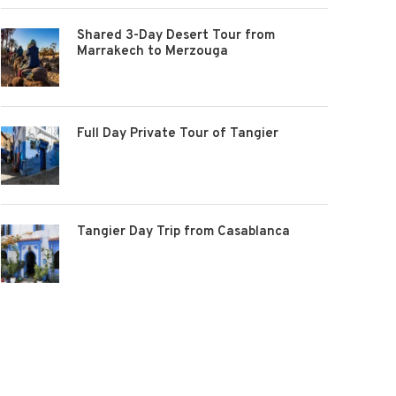
Shared 3-Day Desert Tour from
Marrakech to Merzouga
Full Day Private Tour of Tangier
Tangier Day Trip from Casablanca