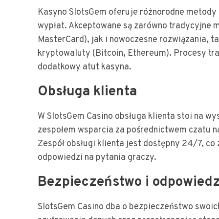
Kasyno SlotsGem oferuje różnorodne metody p
wypłat. Akceptowane są zarówno tradycyjne me
MasterCard), jak i nowoczesne rozwiązania, taki
kryptowaluty (Bitcoin, Ethereum). Procesy tra
dodatkowy atut kasyna.
Obsługa klienta
W SlotsGem Casino obsługa klienta stoi na w
zespołem wsparcia za pośrednictwem czatu na
Zespół obsługi klienta jest dostępny 24/7, c
odpowiedzi na pytania graczy.
Bezpieczeństwo i odpowiedz
SlotsGem Casino dba o bezpieczeństwo swoic