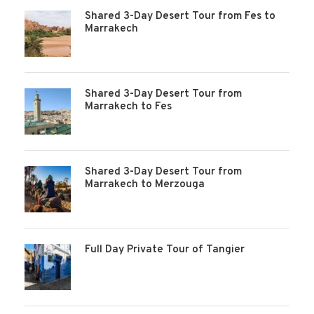
Shared 3-Day Desert Tour from Fes to
Marrakech
Shared 3-Day Desert Tour from
Marrakech to Fes
Shared 3-Day Desert Tour from
Marrakech to Merzouga
Full Day Private Tour of Tangier