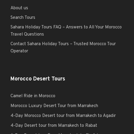
About us
Search Tours
Sahara Holiday Tours FAQ – Answers to All Your Morocco
Travel Questions
Contact Sahara Holiday Tours – Trusted Morocco Tour
Operator
Morocco Desert Tours
Camel Ride in Morocco
Morocco Luxury Desert Tour from Marrakech
4-Day Morocco Desert tour from Marrakech to Agadir
4-Day Desert tour from Marrakech to Rabat