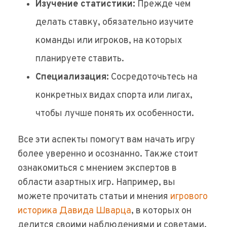
Изучение статистики:
Прежде чем
делать ставку, обязательно изучите
команды или игроков, на которых
планируете ставить.
Специализация:
Сосредоточьтесь на
конкретных видах спорта или лигах,
чтобы лучше понять их особенности.
Все эти аспекты помогут вам начать игру
более уверенно и осознанно. Также стоит
ознакомиться с мнением экспертов в
области азартных игр. Например, вы
можете прочитать статьи и мнения
игрового
историка Давида Шварца
, в которых он
делится своими наблюдениями и советами.