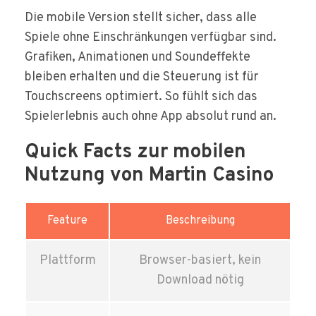
Die mobile Version stellt sicher, dass alle
Spiele ohne Einschränkungen verfügbar sind.
Grafiken, Animationen und Soundeffekte
bleiben erhalten und die Steuerung ist für
Touchscreens optimiert. So fühlt sich das
Spielerlebnis auch ohne App absolut rund an.
Quick Facts zur mobilen
Nutzung von Martin Casino
Feature
Beschreibung
Plattform
Browser-basiert, kein
Download nötig