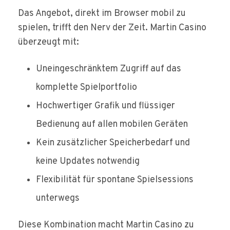
Das Angebot, direkt im Browser mobil zu
spielen, trifft den Nerv der Zeit. Martin Casino
überzeugt mit:
Uneingeschränktem Zugriff auf das
komplette Spielportfolio
Hochwertiger Grafik und flüssiger
Bedienung auf allen mobilen Geräten
Kein zusätzlicher Speicherbedarf und
keine Updates notwendig
Flexibilität für spontane Spielsessions
unterwegs
Diese Kombination macht Martin Casino zu