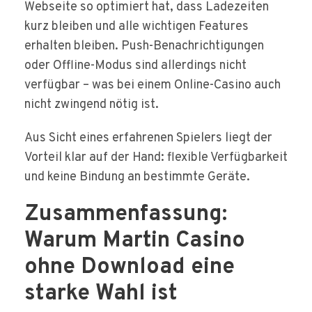
Webseite so optimiert hat, dass Ladezeiten
kurz bleiben und alle wichtigen Features
erhalten bleiben. Push-Benachrichtigungen
oder Offline-Modus sind allerdings nicht
verfügbar – was bei einem Online-Casino auch
nicht zwingend nötig ist.
Aus Sicht eines erfahrenen Spielers liegt der
Vorteil klar auf der Hand: flexible Verfügbarkeit
und keine Bindung an bestimmte Geräte.
Zusammenfassung:
Warum Martin Casino
ohne Download eine
starke Wahl ist