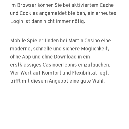
Im Browser können Sie bei aktiviertem Cache
und Cookies angemeldet bleiben, ein erneutes
Login ist dann nicht immer nötig.
Mobile Spieler finden bei Martin Casino eine
moderne, schnelle und sichere Möglichkeit,
ohne App und ohne Download in ein
erstklassiges Casinoerlebnis einzutauchen.
Wer Wert auf Komfort und Flexibilität legt,
trifft mit diesem Angebot eine gute Wahl.