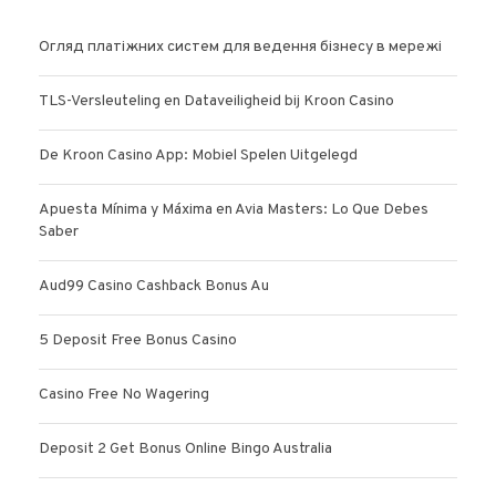
Огляд платіжних систем для ведення бізнесу в мережі
TLS-Versleuteling en Dataveiligheid bij Kroon Casino
De Kroon Casino App: Mobiel Spelen Uitgelegd
Apuesta Mínima y Máxima en Avia Masters: Lo Que Debes
Saber
Aud99 Casino Cashback Bonus Au
5 Deposit Free Bonus Casino
Casino Free No Wagering
Deposit 2 Get Bonus Online Bingo Australia