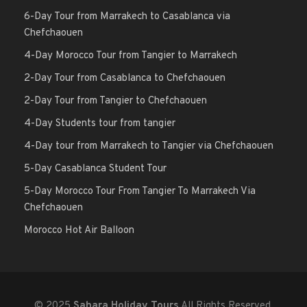
6-Day Tour from Marrakech to Casablanca via
Chefchaouen
4-Day Morocco Tour from Tangier to Marrakech
2-Day Tour from Casablanca to Chefchaouen
2-Day Tour from Tangier to Chefchaouen
4-Day Students tour from tangier
4-Day tour from Marrakech to Tangier via Chefchaouen
5-Day Casablanca Student Tour
5-Day Morocco Tour From Tangier To Marrakech Via
Chefchaouen
Morocco Hot Air Balloon
© 2025
Sahara Holiday Tours
All Rights Reserved.