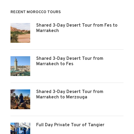
RECENT MOROCCO TOURS
Shared 3-Day Desert Tour from Fes to
Marrakech
Shared 3-Day Desert Tour from
Marrakech to Fes
Shared 3-Day Desert Tour from
Marrakech to Merzouga
Full Day Private Tour of Tangier