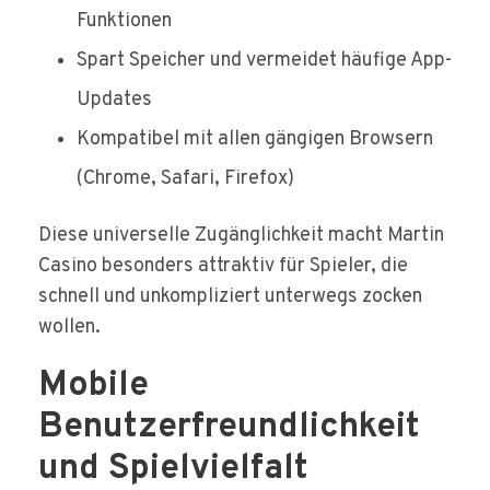
Funktionen
Spart Speicher und vermeidet häufige App-
Updates
Kompatibel mit allen gängigen Browsern
(Chrome, Safari, Firefox)
Diese universelle Zugänglichkeit macht Martin
Casino besonders attraktiv für Spieler, die
schnell und unkompliziert unterwegs zocken
wollen.
Mobile
Benutzerfreundlichkeit
und Spielvielfalt