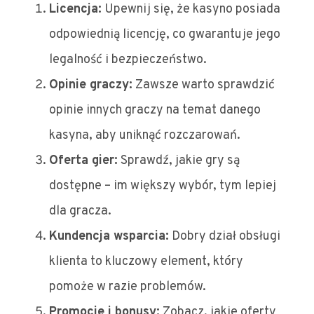
Licencja:
Upewnij się, że kasyno posiada
odpowiednią licencję, co gwarantuje jego
legalność i bezpieczeństwo.
Opinie graczy:
Zawsze warto sprawdzić
opinie innych graczy na temat danego
kasyna, aby uniknąć rozczarowań.
Oferta gier:
Sprawdź, jakie gry są
dostępne – im większy wybór, tym lepiej
dla gracza.
Kundencja wsparcia:
Dobry dział obsługi
klienta to kluczowy element, który
pomoże w razie problemów.
Promocje i bonusy:
Zobacz, jakie oferty