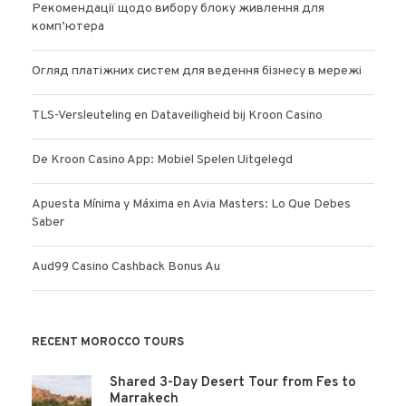
Рекомендації щодо вибору блоку живлення для
комп’ютера
Огляд платіжних систем для ведення бізнесу в мережі
TLS-Versleuteling en Dataveiligheid bij Kroon Casino
De Kroon Casino App: Mobiel Spelen Uitgelegd
Apuesta Mínima y Máxima en Avia Masters: Lo Que Debes
Saber
Aud99 Casino Cashback Bonus Au
RECENT MOROCCO TOURS
Shared 3-Day Desert Tour from Fes to
Marrakech