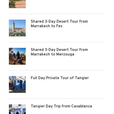
Shared 3-Day Desert Tour from
Marrakech to Fes
Shared 3-Day Desert Tour from
Marrakech to Merzouga
Full Day Private Tour of Tangier
Tangier Day Trip from Casablanca