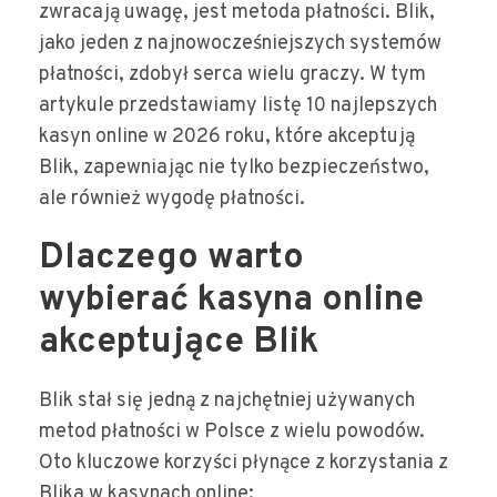
zwracają uwagę, jest metoda płatności. Blik,
jako jeden z najnowocześniejszych systemów
płatności, zdobył serca wielu graczy. W tym
artykule przedstawiamy listę 10 najlepszych
kasyn online w 2026 roku, które akceptują
Blik, zapewniając nie tylko bezpieczeństwo,
ale również wygodę płatności.
Dlaczego warto
wybierać kasyna online
akceptujące Blik
Blik stał się jedną z najchętniej używanych
metod płatności w Polsce z wielu powodów.
Oto kluczowe korzyści płynące z korzystania z
Blika w kasynach online: