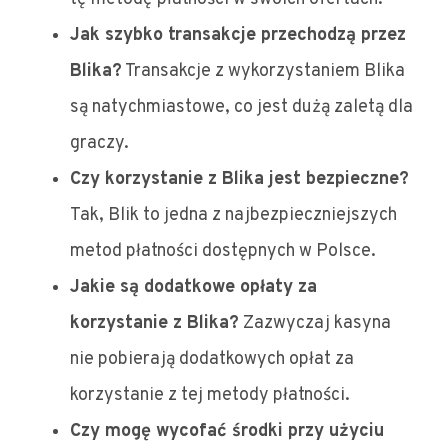
Jak szybko transakcje przechodzą przez
Blika?
Transakcje z wykorzystaniem Blika
są natychmiastowe, co jest dużą zaletą dla
graczy.
Czy korzystanie z Blika jest bezpieczne?
Tak, Blik to jedna z najbezpieczniejszych
metod płatności dostępnych w Polsce.
Jakie są dodatkowe opłaty za
korzystanie z Blika?
Zazwyczaj kasyna
nie pobierają dodatkowych opłat za
korzystanie z tej metody płatności.
Czy mogę wycofać środki przy użyciu