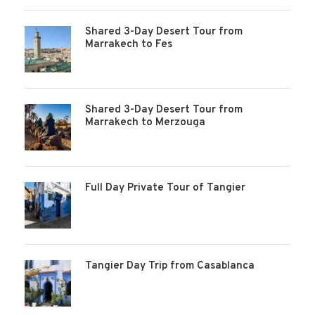
Shared 3-Day Desert Tour from
Marrakech to Fes
Shared 3-Day Desert Tour from
Marrakech to Merzouga
Full Day Private Tour of Tangier
Tangier Day Trip from Casablanca