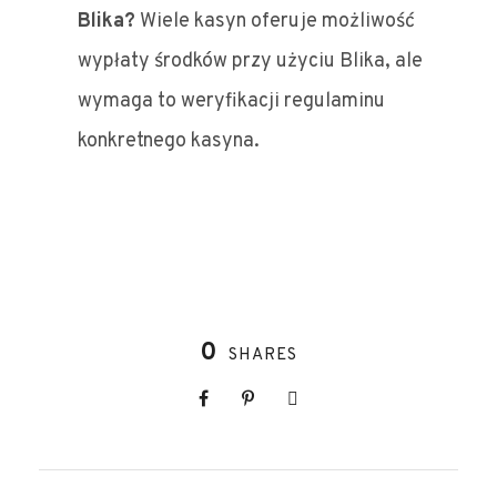
Blika?
Wiele kasyn oferuje możliwość
wypłaty środków przy użyciu Blika, ale
wymaga to weryfikacji regulaminu
konkretnego kasyna.
0
SHARES