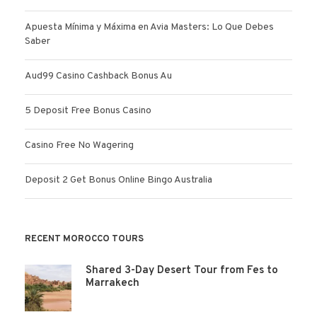
Apuesta Mínima y Máxima en Avia Masters: Lo Que Debes
Saber
Aud99 Casino Cashback Bonus Au
5 Deposit Free Bonus Casino
Casino Free No Wagering
Deposit 2 Get Bonus Online Bingo Australia
RECENT MOROCCO TOURS
Shared 3-Day Desert Tour from Fes to
Marrakech