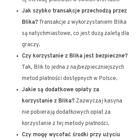
Jak szybko transakcje przechodzą przez
Blika?
Transakcje z wykorzystaniem Blika
są natychmiastowe, co jest dużą zaletą dla
graczy.
Czy korzystanie z Blika jest bezpieczne?
Tak, Blik to jedna z najbezpieczniejszych
metod płatności dostępnych w Polsce.
Jakie są dodatkowe opłaty za
korzystanie z Blika?
Zazwyczaj kasyna
nie pobierają dodatkowych opłat za
korzystanie z tej metody płatności.
Czy mogę wycofać środki przy użyciu