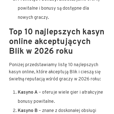
powitalne i bonusy są dostępne dla
nowych graczy.
Top 10 najlepszych kasyn
online akceptujących
Blik w 2026 roku
Poniżej przedstawiamy listę 10 najlepszych
kasyn online, które akceptują Blik i cieszą się
świetną reputacją wśród graczy w 2026 roku:
Kasyno A
– oferuje wiele gier i atrakcyjne
bonusy powitalne.
Kasyno B
– znane z doskonałej obsługi