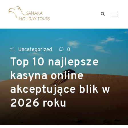
Uncategorized
0
Top 10 najlepsze
kasyna online
akceptujące blik w
2026 roku