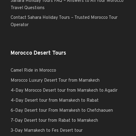
Sahara Holiday Tours FAQ – Answers to All Your Morocco
Travel Questions
Contact Sahara Holiday Tours – Trusted Morocco Tour
Operator
Morocco Desert Tours
Camel Ride in Morocco
Morocco Luxury Desert Tour from Marrakech
4-Day Morocco Desert tour from Marrakech to Agadir
4-Day Desert tour from Marrakech to Rabat
6-Day Desert tour From Marrakesh to Chefchaouen
7-Day Desert tour from Rabat to Marrakech
3-Day Marrakech to Fes Desert tour