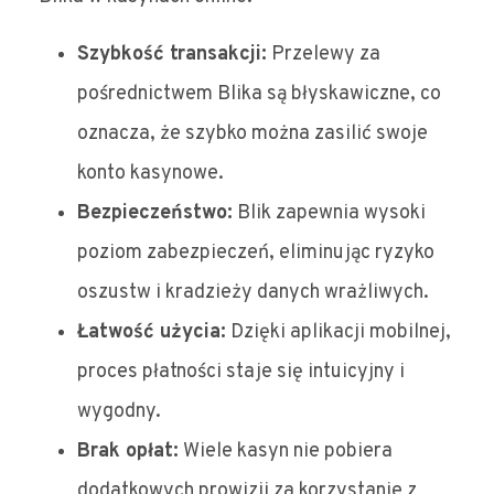
Szybkość transakcji:
Przelewy za
pośrednictwem Blika są błyskawiczne, co
oznacza, że szybko można zasilić swoje
konto kasynowe.
Bezpieczeństwo:
Blik zapewnia wysoki
poziom zabezpieczeń, eliminując ryzyko
oszustw i kradzieży danych wrażliwych.
Łatwość użycia:
Dzięki aplikacji mobilnej,
proces płatności staje się intuicyjny i
wygodny.
Brak opłat:
Wiele kasyn nie pobiera
dodatkowych prowizji za korzystanie z