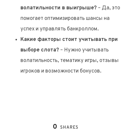
волатильности в выигрыше?
– Да, это
помогает оптимизировать шансы на
успех и управлять банкроллом.
Какие факторы стоит учитывать при
выборе слота?
– Нужно учитывать
волатильность, тематику игры, отзывы
игроков и возможности бонусов.
0
SHARES