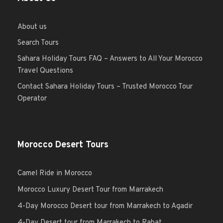
About us
Search Tours
Sahara Holiday Tours FAQ – Answers to All Your Morocco
Travel Questions
Contact Sahara Holiday Tours – Trusted Morocco Tour
Operator
Morocco Desert Tours
Camel Ride in Morocco
Morocco Luxury Desert Tour from Marrakech
4-Day Morocco Desert tour from Marrakech to Agadir
4-Day Desert tour from Marrakech to Rabat