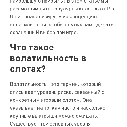
наибольшую прибыль? В этом статье мы
рассмотрим пять популярных слотов от Pin
Up и проанализируем их концепцию
волатильности, чтобы помочь вам сделать
осознанный выбор при игре.
Что такое
волатильность в
слотах?
Волатильность – это термин, который
описывает уровень риска, связанный с
конкретным игровым слотом. Она
указывает на то, как часто и насколько
крупные выигрыши можно ожидать.
Существует три основных уровня