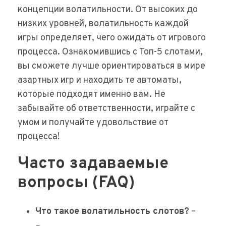
концепции волатильности. От высоких до
низких уровней, волатильность каждой
игры определяет, чего ожидать от игрового
процесса. Ознакомившись с Топ-5 слотами,
вы сможете лучше ориентироваться в мире
азартных игр и находить те автоматы,
которые подходят именно вам. Не
забывайте об ответственности, играйте с
умом и получайте удовольствие от
процесса!
Часто задаваемые
вопросы (FAQ)
Что такое волатильность слотов?
–