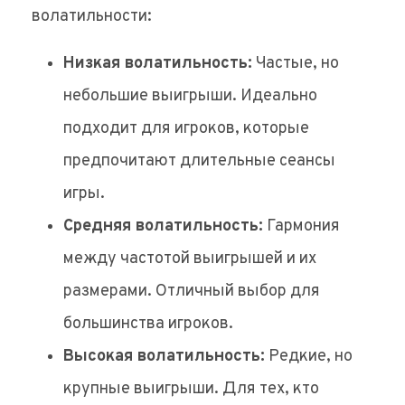
волатильности:
Низкая волатильность:
Частые, но
небольшие выигрыши. Идеально
подходит для игроков, которые
предпочитают длительные сеансы
игры.
Средняя волатильность:
Гармония
между частотой выигрышей и их
размерами. Отличный выбор для
большинства игроков.
Высокая волатильность:
Редкие, но
крупные выигрыши. Для тех, кто