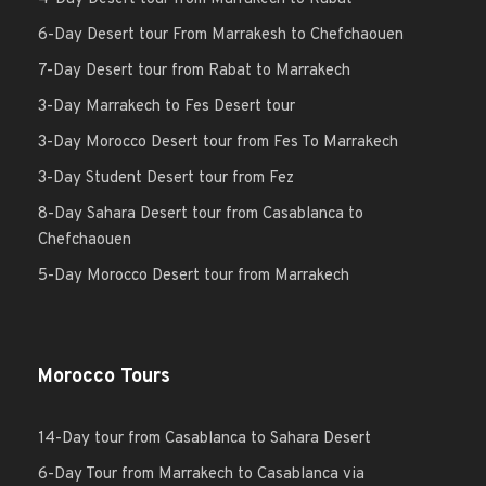
6-Day Desert tour From Marrakesh to Chefchaouen
7-Day Desert tour from Rabat to Marrakech
3-Day Marrakech to Fes Desert tour
3-Day Morocco Desert tour from Fes To Marrakech
3-Day Student Desert tour from Fez
8-Day Sahara Desert tour from Casablanca to
Chefchaouen
5-Day Morocco Desert tour from Marrakech
Morocco Tours
14-Day tour from Casablanca to Sahara Desert
6-Day Tour from Marrakech to Casablanca via