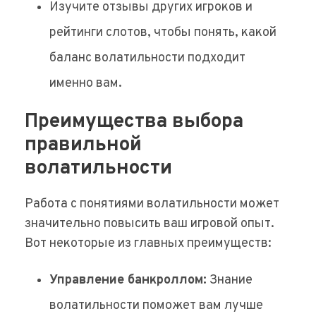
Изучите отзывы других игроков и
рейтинги слотов, чтобы понять, какой
баланс волатильности подходит
именно вам.
Преимущества выбора
правильной
волатильности
Работа с понятиями волатильности может
значительно повысить ваш игровой опыт.
Вот некоторые из главных преимуществ:
Управление банкроллом:
Знание
волатильности поможет вам лучше