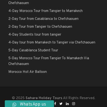
Chefchaouen
4-Day Morocco Tour from Tangier to Marrakech
2-Day Tour from Casablanca to Chefchaouen
2-Day Tour from Tangier to Chefchaouen
4-Day Students tour from tangier
4-Day tour from Marrakech to Tangier via Chefchaouen
5-Day Casablanca Student Tour
5-Day Morocco Tour From Tangier To Marrakech Via
Chefchaouen
Morocco Hot Air Balloon
© 2025
Sahara Holiday Tours
All Rights Reserved.
WhatsApp us
Follow Us On