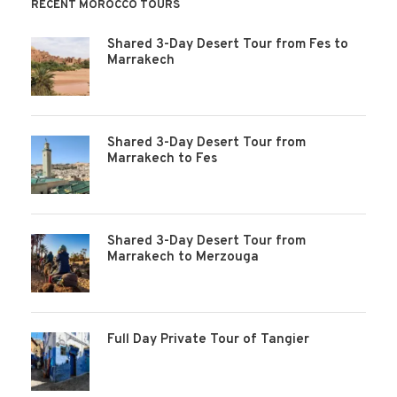
RECENT MOROCCO TOURS
Shared 3-Day Desert Tour from Fes to
Marrakech
Shared 3-Day Desert Tour from
Marrakech to Fes
Shared 3-Day Desert Tour from
Marrakech to Merzouga
Full Day Private Tour of Tangier