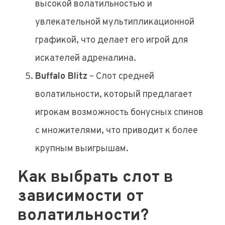
высокой волатильностью и
увлекательной мультипликационной
графикой, что делает его игрой для
искателей адреналина.
Buffalo Blitz
– Слот средней
волатильности, который предлагает
игрокам возможность бонусных спинов
с множителями, что приводит к более
крупным выигрышам.
Как выбрать слот в
зависимости от
волатильности?