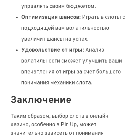
управлять своим бюджетом.
Оптимизация шансов:
Играть в слоты с
подходящей вам волатильностью
увеличит шансы на успех.
Удовольствие от игры:
Анализ
волатильности сможет улучшить ваши
впечатления от игры за счет большего
понимания механики слота.
Заключение
Таким образом, выбор слота в онлайн-
казино, особенно в Pin Up, может
значительно зависеть от понимания