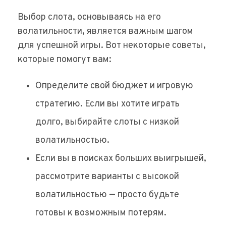
Выбор слота, основываясь на его
волатильности, является важным шагом
для успешной игры. Вот некоторые советы,
которые помогут вам:
Определите свой бюджет и игровую
стратегию. Если вы хотите играть
долго, выбирайте слоты с низкой
волатильностью.
Если вы в поисках больших выигрышей,
рассмотрите варианты с высокой
волатильностью — просто будьте
готовы к возможным потерям.