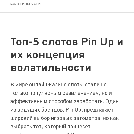
волатильности
Топ-5 слотов Pin Up и
их концепция
волатильности
В мире онлайн-казино слоты стали не
только популярным развлечением, но и
эффективным способом заработать. Один
из ведущих брендов, Pin Up, предлагает
широкий выбор игровых автоматов, но как
выбрать тот, который принесет