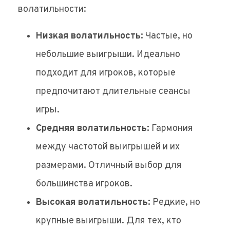
волатильности:
Низкая волатильность:
Частые, но
небольшие выигрыши. Идеально
подходит для игроков, которые
предпочитают длительные сеансы
игры.
Средняя волатильность:
Гармония
между частотой выигрышей и их
размерами. Отличный выбор для
большинства игроков.
Высокая волатильность:
Редкие, но
крупные выигрыши. Для тех, кто