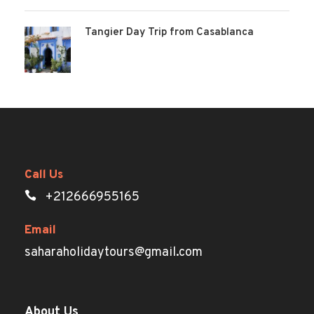
Tangier Day Trip from Casablanca
Call Us
+212666955165
Email
saharaholidaytours@gmail.com
About Us