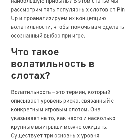
наибольшую прибыль? В этом статье мы
рассмотрим пять популярных слотов от Pin
Up и проанализируем их концепцию
волатильности, чтобы помочь вам сделать
осознанный выбор при игре.
Что такое
волатильность в
слотах?
Волатильность – это термин, который
описывает уровень риска, связанный с
конкретным игровым слотом. Она
указывает на то, как часто и насколько
крупные выигрыши можно ожидать.
Существует три основных уровня