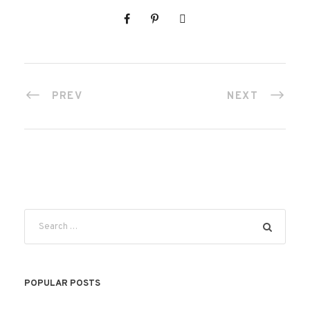
PREV
NEXT
POPULAR POSTS