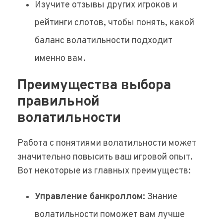
Изучите отзывы других игроков и
рейтинги слотов, чтобы понять, какой
баланс волатильности подходит
именно вам.
Преимущества выбора
правильной
волатильности
Работа с понятиями волатильности может
значительно повысить ваш игровой опыт.
Вот некоторые из главных преимуществ:
Управление банкроллом:
Знание
волатильности поможет вам лучше