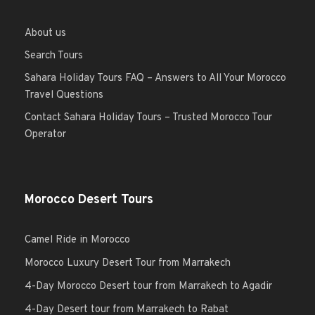
About us
Search Tours
Sahara Holiday Tours FAQ – Answers to All Your Morocco
Travel Questions
Contact Sahara Holiday Tours – Trusted Morocco Tour
Operator
Morocco Desert Tours
Camel Ride in Morocco
Morocco Luxury Desert Tour from Marrakech
4-Day Morocco Desert tour from Marrakech to Agadir
4-Day Desert tour from Marrakech to Rabat