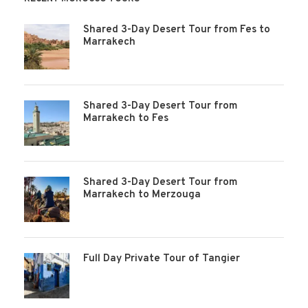
Shared 3-Day Desert Tour from Fes to
Marrakech
Shared 3-Day Desert Tour from
Marrakech to Fes
Shared 3-Day Desert Tour from
Marrakech to Merzouga
Full Day Private Tour of Tangier