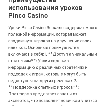
Преимущества
использования уроков
Pinco Casino
Уроки Pinco Casino Зеркало содержат много
полезной информации, которая может
сподвигнуть игроков на улучшение своих
навыков. Основные преимущества
включают в себя:1. **Доступ к уникальным
стратегиям**: Уроки содержат
информацию о различных стратегиях и
подходах к играм, которые могут быть
недоступны на других ресурсах.2.
**Поддержка опытных игроков**:
Платформа предлагает советы от
экспертов, что позволяет новичкам учиться