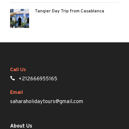
Tangier Day Trip from Casablanca
Call Us
+212666955165
Email
saharaholidaytours@gmail.com
About Us