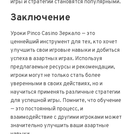
игры и стратегии становятся популярными.
Заключение
Уроки Pinco Casino Зеркало — это
ценнейший инструмент для тех, кто хочет
улучшить свои игровые навыки и добиться
успеха в азартных играх. Используя
предлагаемые ресурсы и рекомендации,
игроки могут не только стать более
уверенными в своих действиях, но и
научиться применять различные стратегии
для успешной игры. Помните, что обучение
— это постоянный процесс, и
взаимодействие с другими игроками может
значительно улучшить ваши азартные