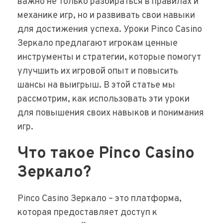
важно не только разбираться в правилах и
механике игр, но и развивать свои навыки
для достижения успеха. Уроки Pinco Casino
Зеркало предлагают игрокам ценные
инструменты и стратегии, которые помогут
улучшить их игровой опыт и повысить
шансы на выигрыш. В этой статье мы
рассмотрим, как использовать эти уроки
для повышения своих навыков и понимания
игр.
Что такое Pinco Casino
Зеркало?
Pinco Casino Зеркало – это платформа,
которая предоставляет доступ к