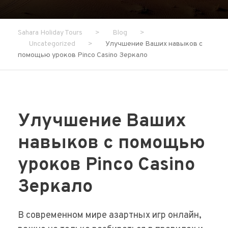
Sahara Holiday Tours
>
Blog
>
Uncategorized
>
Улучшение Ваших навыков с
помощью уроков Pinco Casino Зеркало
Улучшение Ваших
навыков с помощью
уроков Pinco Casino
Зеркало
В современном мире азартных игр онлайн,