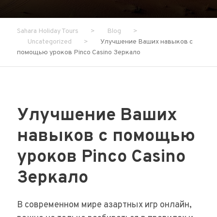
Sahara Holiday Tours
>
Blog
>
Uncategorized
>
Улучшение Ваших навыков с
помощью уроков Pinco Casino Зеркало
Улучшение Ваших
навыков с помощью
уроков Pinco Casino
Зеркало
В современном мире азартных игр онлайн,