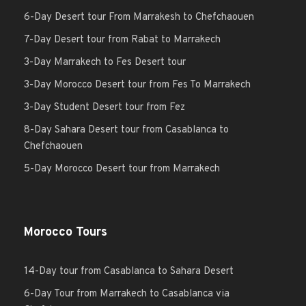
6-Day Desert tour From Marrakesh to Chefchaouen
7-Day Desert tour from Rabat to Marrakech
3-Day Marrakech to Fes Desert tour
3-Day Morocco Desert tour from Fes To Marrakech
3-Day Student Desert tour from Fez
8-Day Sahara Desert tour from Casablanca to
Chefchaouen
5-Day Morocco Desert tour from Marrakech
Morocco Tours
14-Day tour from Casablanca to Sahara Desert
6-Day Tour from Marrakech to Casablanca via