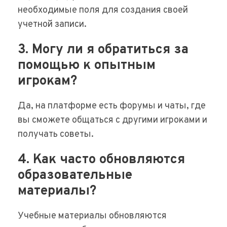
необходимые поля для создания своей
учетной записи.
3. Могу ли я обратиться за
помощью к опытным
игрокам?
Да, на платформе есть форумы и чаты, где
вы сможете общаться с другими игроками и
получать советы.
4. Как часто обновляются
образовательные
материалы?
Учебные материалы обновляются