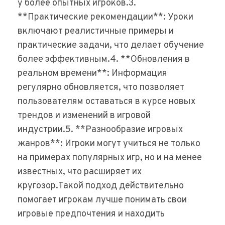
у более опытных игроков.3.
**Практические рекомендации**: Уроки
включают реалистичные примеры и
практические задачи, что делает обучение
более эффективным.4. **Обновления в
реальном времени**: Информация
регулярно обновляется, что позволяет
пользователям оставаться в курсе новых
трендов и изменений в игровой
индустрии.5. **Разнообразие игровых
жанров**: Игроки могут учиться не только
на примерах популярных игр, но и на менее
известных, что расширяет их
кругозор.Такой подход действительно
помогает игрокам лучше понимать свои
игровые предпочтения и находить