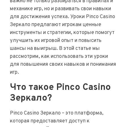
важно не только разбираться в правилах и
механике игр, но и развивать свои навыки
для достижения успеха. Уроки Pinco Casino
Зеркало предлагают игрокам ценные
инструменты и стратегии, которые помогут
улучшить их игровой опыт и повысить
шансы на выигрыш. В этой статье мы
рассмотрим, как использовать эти уроки
для повышения своих навыков и понимания
игр.
Что такое Pinco Casino
Зеркало?
Pinco Casino Зеркало – это платформа,
которая предоставляет доступ к