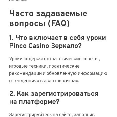
навыки.
Часто задаваемые
вопросы (FAQ)
1. Что включает в себя уроки
Pinco Casino Зеркало?
Уроки содержат стратегические советы,
игровые техники, практические
рекомендации и обновленную информацию
о тенденциях в азартных играх.
2. Как зарегистрироваться
на платформе?
Зарегистрируйтесь на сайте, заполнив