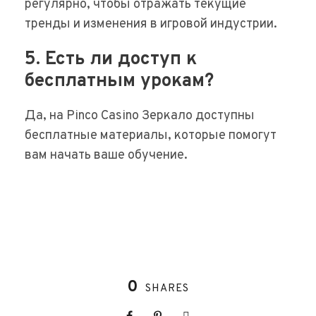
регулярно, чтобы отражать текущие
тренды и изменения в игровой индустрии.
5. Есть ли доступ к
бесплатным урокам?
Да, на Pinco Casino Зеркало доступны
бесплатные материалы, которые помогут
вам начать ваше обучение.
0
SHARES