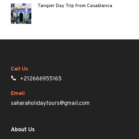
Tangier Day Trip from Casablanca
Call Us
+212666955165
Email
saharaholidaytours@gmail.com
About Us