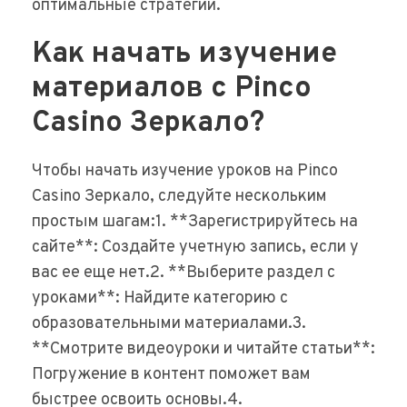
оптимальные стратегии.
Как начать изучение
материалов с Pinco
Casino Зеркало?
Чтобы начать изучение уроков на Pinco
Casino Зеркало, следуйте нескольким
простым шагам:1. **Зарегистрируйтесь на
сайте**: Создайте учетную запись, если у
вас ее еще нет.2. **Выберите раздел с
уроками**: Найдите категорию с
образовательными материалами.3.
**Смотрите видеоуроки и читайте статьи**:
Погружение в контент поможет вам
быстрее освоить основы.4.