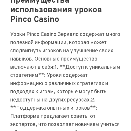
Преимущества
использования уроков
Pinco Casino
Уроки Pinco Casino Зеркало содержат много
полезной информации, которая может
сподвигнуть игроков на улучшение своих
навыков. Основные преимущества
включают в себя:1. **Доступ к уникальным
стратегиям**: Уроки содержат
информацию о различных стратегиях и
подходах к играм, которые могут быть
недоступны на других ресурсах.2.
**Поддержка опытных игроков**:
Платформа предлагает советы от
экспертов, что позволяет новичкам учиться