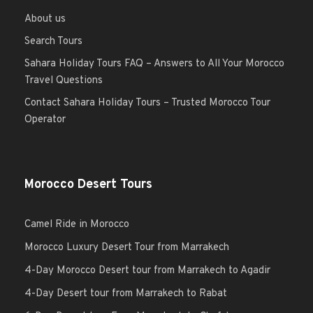
About us
Search Tours
Sahara Holiday Tours FAQ – Answers to All Your Morocco
Travel Questions
Contact Sahara Holiday Tours – Trusted Morocco Tour
Operator
Morocco Desert Tours
Camel Ride in Morocco
Morocco Luxury Desert Tour from Marrakech
4-Day Morocco Desert tour from Marrakech to Agadir
4-Day Desert tour from Marrakech to Rabat