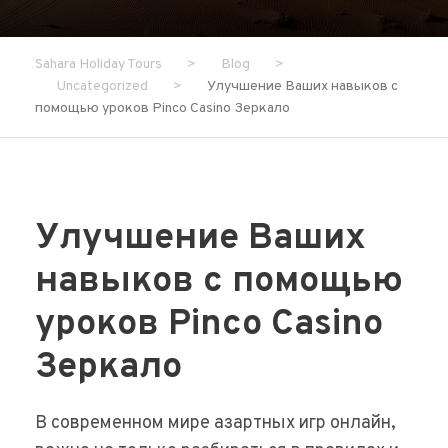
Sahara Holiday Tours
>
Blog
>
Uncategorized
>
Улучшение Ваших навыков с
помощью уроков Pinco Casino Зеркало
Улучшение Ваших
навыков с помощью
уроков Pinco Casino
Зеркало
В современном мире азартных игр онлайн,