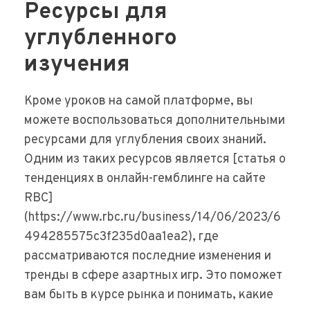
Ресурсы для
углубленного
изучения
Кроме уроков на самой платформе, вы
можете воспользоваться дополнительными
ресурсами для углубления своих знаний.
Одним из таких ресурсов является [статья о
тенденциях в онлайн-гемблинге на сайте
RBC]
(https://www.rbc.ru/business/14/06/2023/6
494285575c3f235d0aa1ea2), где
рассматриваются последние изменения и
тренды в сфере азартных игр. Это поможет
вам быть в курсе рынка и понимать, какие