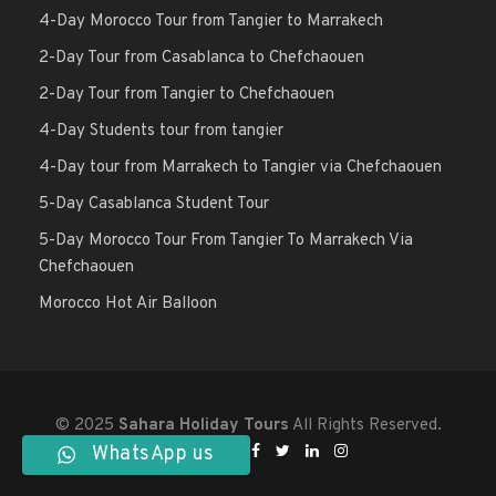
4-Day Morocco Tour from Tangier to Marrakech
2-Day Tour from Casablanca to Chefchaouen
2-Day Tour from Tangier to Chefchaouen
4-Day Students tour from tangier
4-Day tour from Marrakech to Tangier via Chefchaouen
5-Day Casablanca Student Tour
5-Day Morocco Tour From Tangier To Marrakech Via
Chefchaouen
Morocco Hot Air Balloon
© 2025
Sahara Holiday Tours
All Rights Reserved.
WhatsApp us
Follow Us On