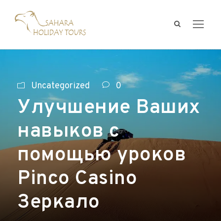
Uncategorized
0
Улучшение Ваших
навыков с
помощью уроков
Pinco Casino
Зеркало