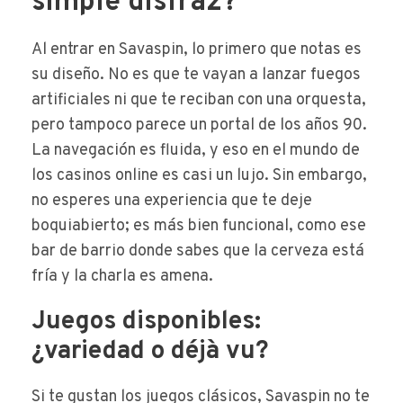
simple disfraz?
Al entrar en Savaspin, lo primero que notas es
su diseño. No es que te vayan a lanzar fuegos
artificiales ni que te reciban con una orquesta,
pero tampoco parece un portal de los años 90.
La navegación es fluida, y eso en el mundo de
los casinos online es casi un lujo. Sin embargo,
no esperes una experiencia que te deje
boquiabierto; es más bien funcional, como ese
bar de barrio donde sabes que la cerveza está
fría y la charla es amena.
Juegos disponibles:
¿variedad o déjà vu?
Si te gustan los juegos clásicos, Savaspin no te