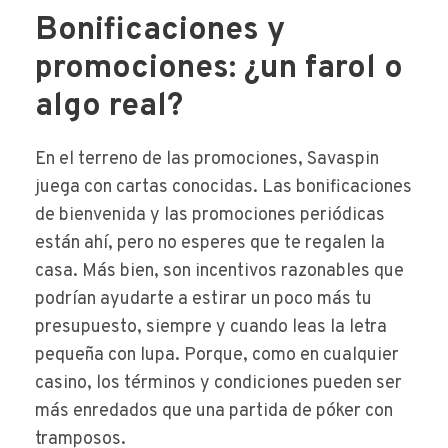
Bonificaciones y
promociones: ¿un farol o
algo real?
En el terreno de las promociones, Savaspin
juega con cartas conocidas. Las bonificaciones
de bienvenida y las promociones periódicas
están ahí, pero no esperes que te regalen la
casa. Más bien, son incentivos razonables que
podrían ayudarte a estirar un poco más tu
presupuesto, siempre y cuando leas la letra
pequeña con lupa. Porque, como en cualquier
casino, los términos y condiciones pueden ser
más enredados que una partida de póker con
tramposos.