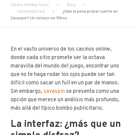
Sahara Holiday Tours
>
Blog
>
Uncategorized
>
¿Vale la pena probar suerte en
Savaspin? Un vistazo sin filtros
En el vasto universo de los casinos online,
donde cada sitio promete ser la octava
maravilla del mundo del juego, encontrar uno
que no te haga rodar los ojos puede ser tan
difícil como sacar un full en un par de manos.
Sin embargo,
savaspin
se presenta como una
opción que merece un análisis más profundo,
más allá del típico bombo publicitario.
La interfaz: ¿más que un