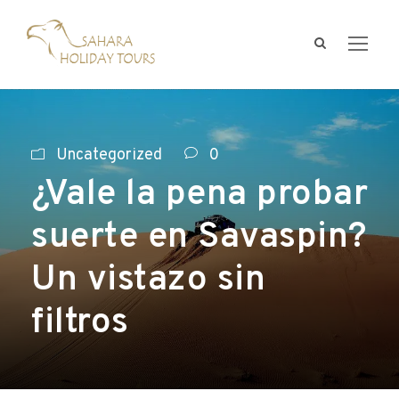
Uncategorized
0
¿Vale la pena probar
suerte en Savaspin?
Un vistazo sin
filtros