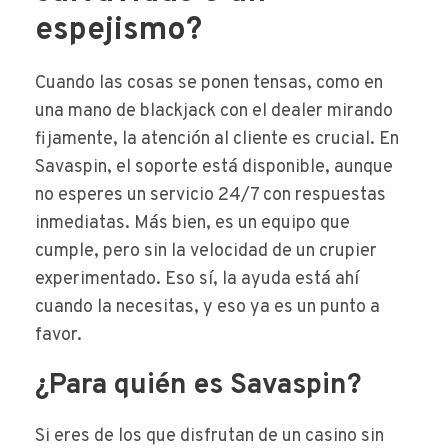
espejismo?
Cuando las cosas se ponen tensas, como en
una mano de blackjack con el dealer mirando
fijamente, la atención al cliente es crucial. En
Savaspin, el soporte está disponible, aunque
no esperes un servicio 24/7 con respuestas
inmediatas. Más bien, es un equipo que
cumple, pero sin la velocidad de un crupier
experimentado. Eso sí, la ayuda está ahí
cuando la necesitas, y eso ya es un punto a
favor.
¿Para quién es Savaspin?
Si eres de los que disfrutan de un casino sin