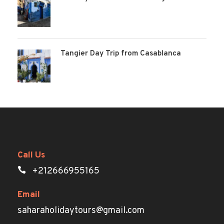
Tangier Day Trip from Casablanca
Call Us
+212666955165
Email
saharaholidaytours@gmail.com