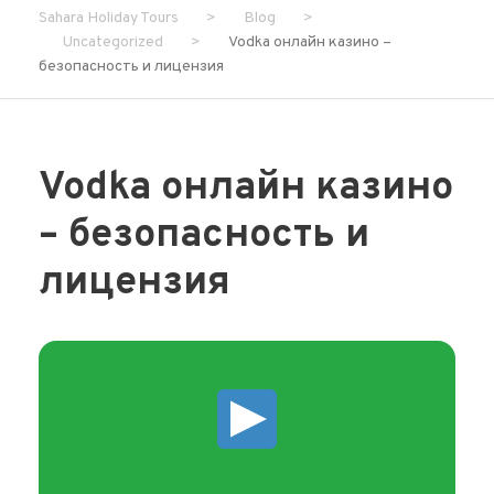
Sahara Holiday Tours
>
Blog
>
Uncategorized
>
Vodka онлайн казино –
безопасность и лицензия
Vodka онлайн казино
– безопасность и
лицензия