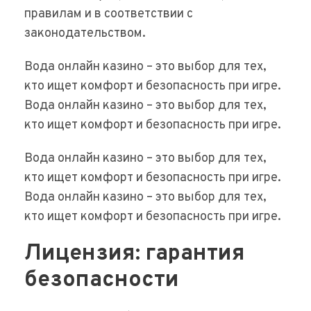
правилам и в соответствии с
законодательством.
Вода онлайн казино – это выбор для тех,
кто ищет комфорт и безопасность при игре.
Вода онлайн казино – это выбор для тех,
кто ищет комфорт и безопасность при игре.
Вода онлайн казино – это выбор для тех,
кто ищет комфорт и безопасность при игре.
Вода онлайн казино – это выбор для тех,
кто ищет комфорт и безопасность при игре.
Лицензия: гарантия
безопасности