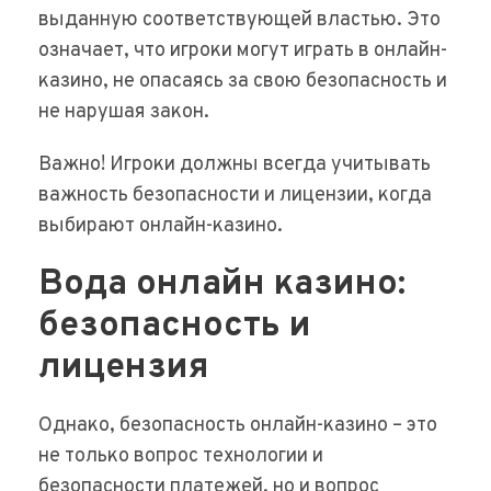
выданную соответствующей властью. Это
означает, что игроки могут играть в онлайн-
казино, не опасаясь за свою безопасность и
не нарушая закон.
Важно! Игроки должны всегда учитывать
важность безопасности и лицензии, когда
выбирают онлайн-казино.
Вода онлайн казино:
безопасность и
лицензия
Однако, безопасность онлайн-казино – это
не только вопрос технологии и
безопасности платежей, но и вопрос