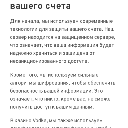
вашего счета
Для начала, мы используем современные
технологии для защиты вашего счета. Наш
сервер находится на защищенном сервере,
что означает, что ваша информация будет
надежно храниться и защищена от
несанкционированного доступа.
Кроме того, мы используем сильные
алгоритмы шифрования, чтобы обеспечить
безопасность вашей информации. Это
означает, что никто, кроме вас, не сможет
получить доступ к вашим данным.
В казино Vodka, мы также используем