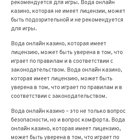
рекомендуется для игры. Вода онлайн
казино, которая не имеет лицензии, может
быть подозрительной и не рекомендуется
для игры.
Вода онлайн казино, которая имеет
лицензию, может быть уверена в том, что
играет по правилам и в соответствии с
законодательством. Вода онлайн казино,
которая имеет лицензию, может быть
уверена в том, что играет по правилам и в
соответствии с законодательством.
Вода онлайн казино – это не только вопрос
безопасности, но и вопрос комфорта. Вода
онлайн казино, которая имеет лицензию,
может быть уверена в том, что играет по