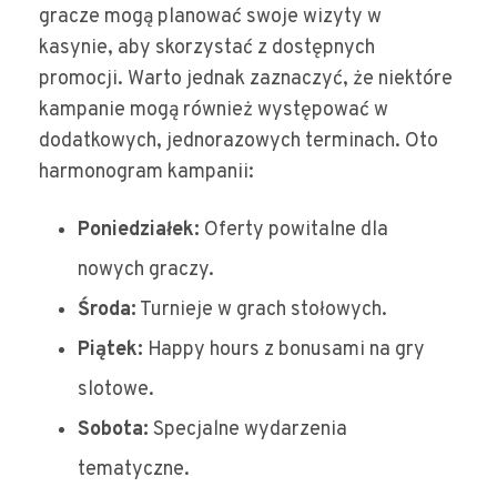
gracze mogą planować swoje wizyty w
kasynie, aby skorzystać z dostępnych
promocji. Warto jednak zaznaczyć, że niektóre
kampanie mogą również występować w
dodatkowych, jednorazowych terminach. Oto
harmonogram kampanii:
Poniedziałek:
Oferty powitalne dla
nowych graczy.
Środa:
Turnieje w grach stołowych.
Piątek:
Happy hours z bonusami na gry
slotowe.
Sobota:
Specjalne wydarzenia
tematyczne.