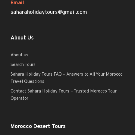
Email
saharaholidaytours@gmail.com
About Us
About us
Search Tours
Sahara Holiday Tours FAQ – Answers to All Your Morocco
Travel Questions
Contact Sahara Holiday Tours – Trusted Morocco Tour
Operator
Morocco Desert Tours