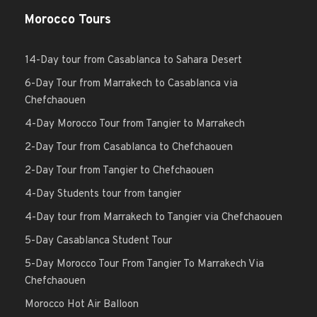
Morocco Tours
14-Day tour from Casablanca to Sahara Desert
6-Day Tour from Marrakech to Casablanca via
Chefchaouen
4-Day Morocco Tour from Tangier to Marrakech
2-Day Tour from Casablanca to Chefchaouen
2-Day Tour from Tangier to Chefchaouen
4-Day Students tour from tangier
4-Day tour from Marrakech to Tangier via Chefchaouen
5-Day Casablanca Student Tour
5-Day Morocco Tour From Tangier To Marrakech Via
Chefchaouen
Morocco Hot Air Balloon