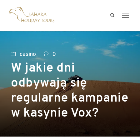
casino
0
W jakie dni
odbywają się
regularne kampanie
w kasynie Vox?