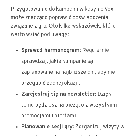
Przygotowanie do kampanii w kasynie Vox
może znacząco poprawić doświadczenia
związane z grą. Oto kilka wskazówek, które
warto wziąć pod uwagę:
Sprawdź harmonogram:
Regularnie
sprawdzaj, jakie kampanie są
zaplanowane na najbliższe dni, aby nie
przegapić żadnej okazji.
Zarejestruj się na newsletter:
Dzięki
temu będziesz na bieżąco z wszystkimi
promocjami i ofertami.
Planowanie sesji gry:
Zorganizuj wizyty w