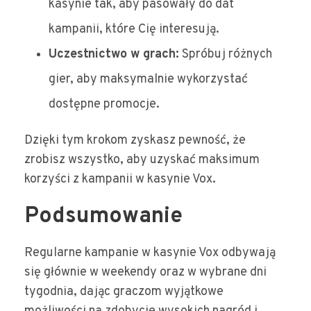
kasynie tak, aby pasowały do dat
kampanii, które Cię interesują.
Uczestnictwo w grach:
Spróbuj różnych
gier, aby maksymalnie wykorzystać
dostępne promocje.
Dzięki tym krokom zyskasz pewność, że
zrobisz wszystko, aby uzyskać maksimum
korzyści z kampanii w kasynie Vox.
Podsumowanie
Regularne kampanie w kasynie Vox odbywają
się głównie w weekendy oraz w wybrane dni
tygodnia, dając graczom wyjątkowe