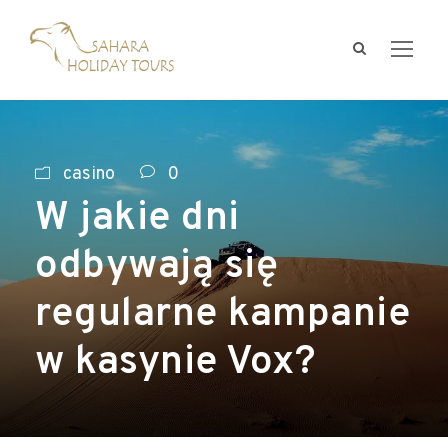
casino
0
W jakie dni
odbywają się
regularne kampanie
w kasynie Vox?