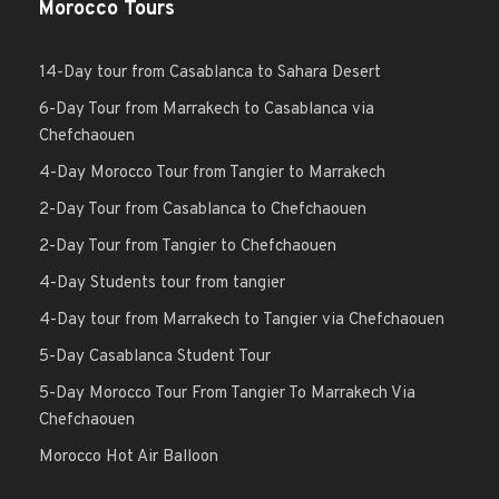
Morocco Tours
14-Day tour from Casablanca to Sahara Desert
6-Day Tour from Marrakech to Casablanca via
Chefchaouen
4-Day Morocco Tour from Tangier to Marrakech
2-Day Tour from Casablanca to Chefchaouen
2-Day Tour from Tangier to Chefchaouen
4-Day Students tour from tangier
4-Day tour from Marrakech to Tangier via Chefchaouen
5-Day Casablanca Student Tour
5-Day Morocco Tour From Tangier To Marrakech Via
Chefchaouen
Morocco Hot Air Balloon