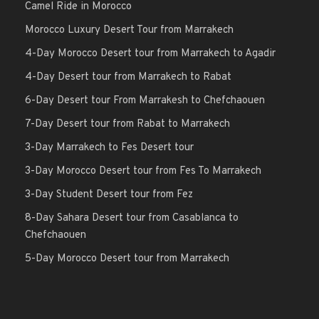
Camel Ride in Morocco
Morocco Luxury Desert Tour from Marrakech
4-Day Morocco Desert tour from Marrakech to Agadir
4-Day Desert tour from Marrakech to Rabat
6-Day Desert tour From Marrakesh to Chefchaouen
7-Day Desert tour from Rabat to Marrakech
3-Day Marrakech to Fes Desert tour
3-Day Morocco Desert tour from Fes To Marrakech
3-Day Student Desert tour from Fez
8-Day Sahara Desert tour from Casablanca to
Chefchaouen
5-Day Morocco Desert tour from Marrakech