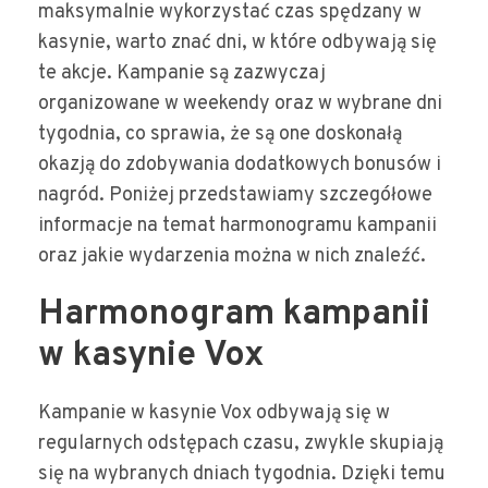
maksymalnie wykorzystać czas spędzany w
kasynie, warto znać dni, w które odbywają się
te akcje. Kampanie są zazwyczaj
organizowane w weekendy oraz w wybrane dni
tygodnia, co sprawia, że są one doskonałą
okazją do zdobywania dodatkowych bonusów i
nagród. Poniżej przedstawiamy szczegółowe
informacje na temat harmonogramu kampanii
oraz jakie wydarzenia można w nich znaleźć.
Harmonogram kampanii
w kasynie Vox
Kampanie w kasynie Vox odbywają się w
regularnych odstępach czasu, zwykle skupiają
się na wybranych dniach tygodnia. Dzięki temu