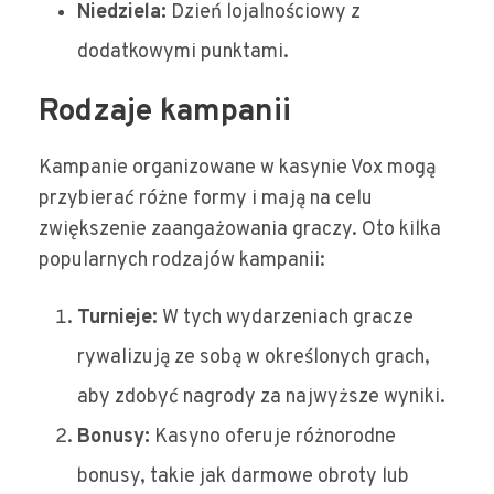
Niedziela:
Dzień lojalnościowy z
dodatkowymi punktami.
Rodzaje kampanii
Kampanie organizowane w kasynie Vox mogą
przybierać różne formy i mają na celu
zwiększenie zaangażowania graczy. Oto kilka
popularnych rodzajów kampanii:
Turnieje:
W tych wydarzeniach gracze
rywalizują ze sobą w określonych grach,
aby zdobyć nagrody za najwyższe wyniki.
Bonusy:
Kasyno oferuje różnorodne
bonusy, takie jak darmowe obroty lub