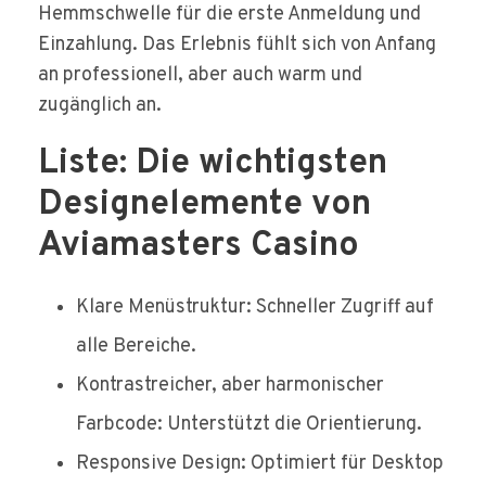
Hemmschwelle für die erste Anmeldung und
Einzahlung. Das Erlebnis fühlt sich von Anfang
an professionell, aber auch warm und
zugänglich an.
Liste: Die wichtigsten
Designelemente von
Aviamasters Casino
Klare Menüstruktur: Schneller Zugriff auf
alle Bereiche.
Kontrastreicher, aber harmonischer
Farbcode: Unterstützt die Orientierung.
Responsive Design: Optimiert für Desktop