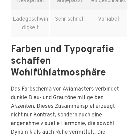
Navigation
angepasst
eingeschränkt
Ladegeschwin
Sehr schnell
Variabel
digkeit
Farben und Typografie
schaffen
Wohlfühlatmosphäre
Das Farbschema von Aviamasters verbindet
dunkle Blau- und Grautöne mit gelben
Akzenten. Dieses Zusammenspiel erzeugt
nicht nur Kontrast, sondern auch eine
angenehme visuelle Harmonie, die sowohl
Dynamik als auch Ruhe vermittelt. Die