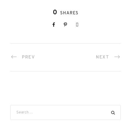
0
SHARES
PREV
NEXT