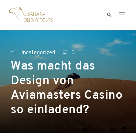
Uncategorized
0
Was macht das
Design von
Aviamasters Casino
so einladend?