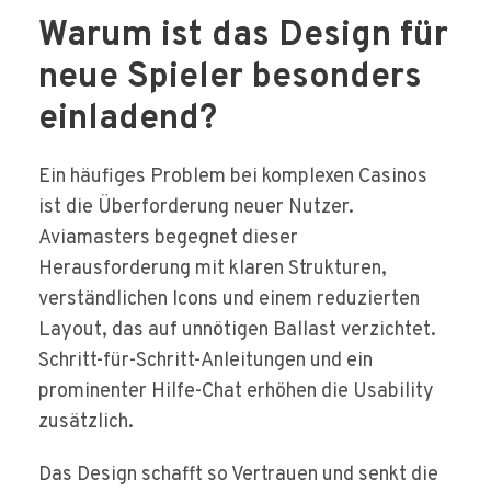
Warum ist das Design für
neue Spieler besonders
einladend?
Ein häufiges Problem bei komplexen Casinos
ist die Überforderung neuer Nutzer.
Aviamasters begegnet dieser
Herausforderung mit klaren Strukturen,
verständlichen Icons und einem reduzierten
Layout, das auf unnötigen Ballast verzichtet.
Schritt-für-Schritt-Anleitungen und ein
prominenter Hilfe-Chat erhöhen die Usability
zusätzlich.
Das Design schafft so Vertrauen und senkt die