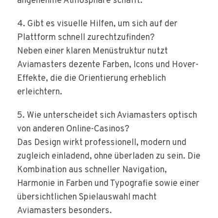
angenehme Atmosphäre schafft.
4. Gibt es visuelle Hilfen, um sich auf der
Plattform schnell zurechtzufinden?
Neben einer klaren Menüstruktur nutzt
Aviamasters dezente Farben, Icons und Hover-
Effekte, die die Orientierung erheblich
erleichtern.
5. Wie unterscheidet sich Aviamasters optisch
von anderen Online-Casinos?
Das Design wirkt professionell, modern und
zugleich einladend, ohne überladen zu sein. Die
Kombination aus schneller Navigation,
Harmonie in Farben und Typografie sowie einer
übersichtlichen Spielauswahl macht
Aviamasters besonders.