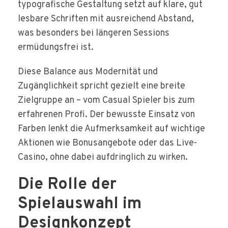
typografische Gestaltung setzt auf klare, gut
lesbare Schriften mit ausreichend Abstand,
was besonders bei längeren Sessions
ermüdungsfrei ist.
Diese Balance aus Modernität und
Zugänglichkeit spricht gezielt eine breite
Zielgruppe an – vom Casual Spieler bis zum
erfahrenen Profi. Der bewusste Einsatz von
Farben lenkt die Aufmerksamkeit auf wichtige
Aktionen wie Bonusangebote oder das Live-
Casino, ohne dabei aufdringlich zu wirken.
Die Rolle der
Spielauswahl im
Designkonzept