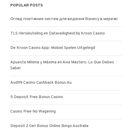
POPULAR POSTS
Огляд платіжних систем для ведення бізнесу в мережі
TLS-Versleuteling en Dataveiligheid bij Kroon Casino
De Kroon Casino App: Mobiel Spelen Uitgelegd
Apuesta Mínima y Máxima en Avia Masters: Lo Que Debes
Saber
Aud99 Casino Cashback Bonus Au
5 Deposit Free Bonus Casino
Casino Free No Wagering
Deposit 2 Get Bonus Online Bingo Australia