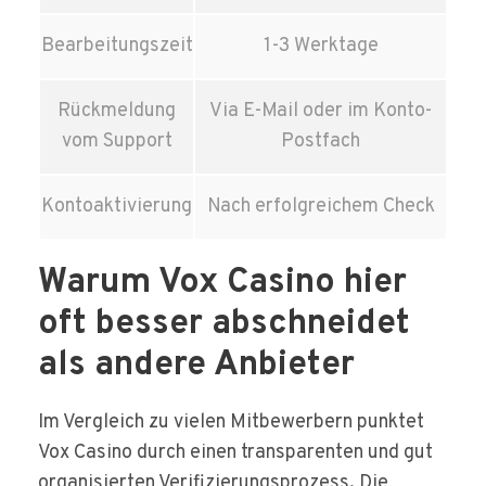
Bearbeitungszeit
1-3 Werktage
Rückmeldung
Via E-Mail oder im Konto-
vom Support
Postfach
Kontoaktivierung
Nach erfolgreichem Check
Warum Vox Casino hier
oft besser abschneidet
als andere Anbieter
Im Vergleich zu vielen Mitbewerbern punktet
Vox Casino durch einen transparenten und gut
organisierten Verifizierungsprozess. Die