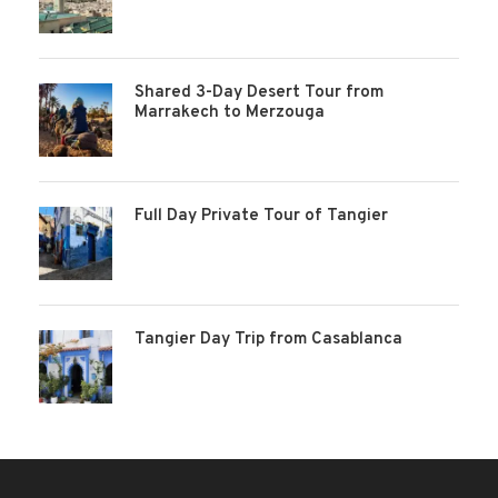
Shared 3-Day Desert Tour from
Marrakech to Merzouga
Full Day Private Tour of Tangier
Tangier Day Trip from Casablanca