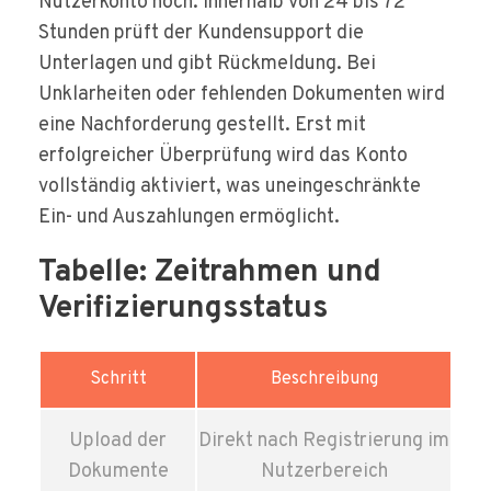
Nutzerkonto hoch. Innerhalb von 24 bis 72
Stunden prüft der Kundensupport die
Unterlagen und gibt Rückmeldung. Bei
Unklarheiten oder fehlenden Dokumenten wird
eine Nachforderung gestellt. Erst mit
erfolgreicher Überprüfung wird das Konto
vollständig aktiviert, was uneingeschränkte
Ein- und Auszahlungen ermöglicht.
Tabelle: Zeitrahmen und
Verifizierungsstatus
Schritt
Beschreibung
Upload der
Direkt nach Registrierung im
Dokumente
Nutzerbereich