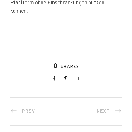
Plattform ohne Einschränkungen nutzen
können.
0
SHARES
PREV
NEXT