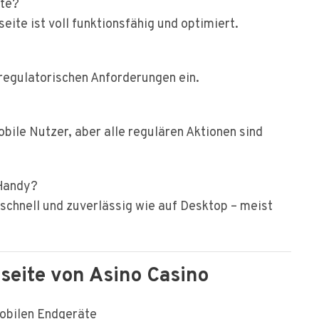
ite?
seite ist voll funktionsfähig und optimiert.
 regulatorischen Anforderungen ein.
obile Nutzer, aber alle regulären Aktionen sind
 Handy?
chnell und zuverlässig wie auf Desktop – meist
seite von Asino Casino
mobilen Endgeräte