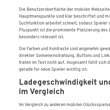
Die Benutzeroberfläche der mobilen Webseite
Hauptmenüpunkte sind klar beschriftet und mi
Suchfunktion arbeitet schnell, sodass Spieler
Pluspunkt ist die prominente Platzierung des 
besonders relevant ist.
Die Farben und Kontraste sind angenehm gewäh
direkter Sonneneinstrahlung. Buttons und Link
traten im Test nicht auf. Insgesamt fühlt sich
gerade für neue Spieler wichtig ist.
Ladegeschwindigkeit un
im Vergleich
Im Vergleich zu anderen mobilen Glücksspielse