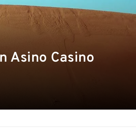
on Asino Casino