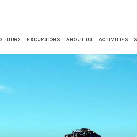
 TOURS
EXCURSIONS
ABOUT US
ACTIVITIES