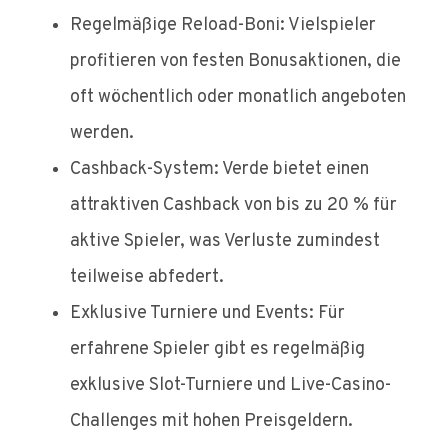
Regelmäßige Reload-Boni: Vielspieler
profitieren von festen Bonusaktionen, die
oft wöchentlich oder monatlich angeboten
werden.
Cashback-System: Verde bietet einen
attraktiven Cashback von bis zu 20 % für
aktive Spieler, was Verluste zumindest
teilweise abfedert.
Exklusive Turniere und Events: Für
erfahrene Spieler gibt es regelmäßig
exklusive Slot-Turniere und Live-Casino-
Challenges mit hohen Preisgeldern.