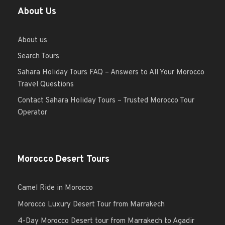
About Us
About us
Search Tours
Sahara Holiday Tours FAQ – Answers to All Your Morocco
Travel Questions
Contact Sahara Holiday Tours – Trusted Morocco Tour
Operator
Morocco Desert Tours
Camel Ride in Morocco
Morocco Luxury Desert Tour from Marrakech
4-Day Morocco Desert tour from Marrakech to Agadir