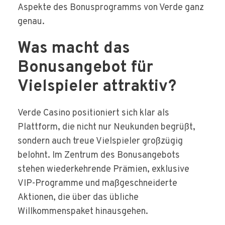
Aspekte des Bonusprogramms von Verde ganz
genau.
Was macht das
Bonusangebot für
Vielspieler attraktiv?
Verde Casino positioniert sich klar als
Plattform, die nicht nur Neukunden begrüßt,
sondern auch treue Vielspieler großzügig
belohnt. Im Zentrum des Bonusangebots
stehen wiederkehrende Prämien, exklusive
VIP-Programme und maßgeschneiderte
Aktionen, die über das übliche
Willkommenspaket hinausgehen.