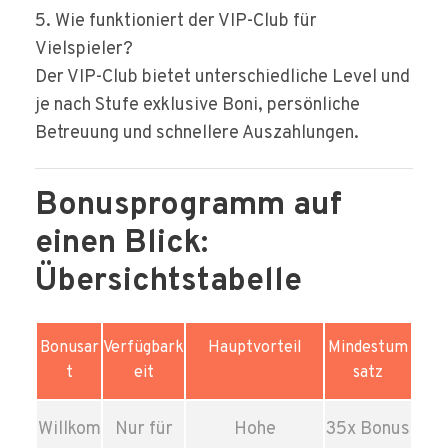
5. Wie funktioniert der VIP-Club für
Vielspieler?
Der VIP-Club bietet unterschiedliche Level und
je nach Stufe exklusive Boni, persönliche
Betreuung und schnellere Auszahlungen.
Bonusprogramm auf
einen Blick:
Übersichtstabelle
Bonusar
Verfügbark
Hauptvorteil
Mindestum
t
eit
satz
Willkom
Nur für
Hohe
35x Bonus