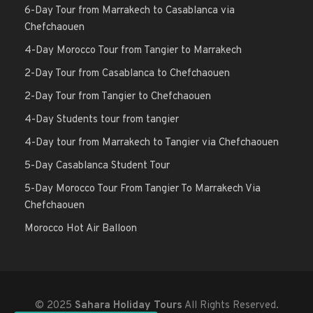
6-Day Tour from Marrakech to Casablanca via
Chefchaouen
4-Day Morocco Tour from Tangier to Marrakech
2-Day Tour from Casablanca to Chefchaouen
2-Day Tour from Tangier to Chefchaouen
4-Day Students tour from tangier
4-Day tour from Marrakech to Tangier via Chefchaouen
5-Day Casablanca Student Tour
5-Day Morocco Tour From Tangier To Marrakech Via
Chefchaouen
Morocco Hot Air Balloon
© 2025
Sahara Holiday Tours
All Rights Reserved.