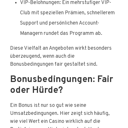
VIP-Belohnungen: Ein mehrstufiger VIP-
Club mit speziellen Prämien, schnellerem
Support und persönlichen Account-
Managern rundet das Programm ab.
Diese Vielfalt an Angeboten wirkt besonders
überzeugend, wenn auch die
Bonusbedingungen fair gestaltet sind.
Bonusbedingungen: Fair
oder Hürde?
Ein Bonus ist nur so gut wie seine
Umsatzbedingungen. Hier zeigt sich häufig,
wie viel Wert ein Casino wirklich auf die