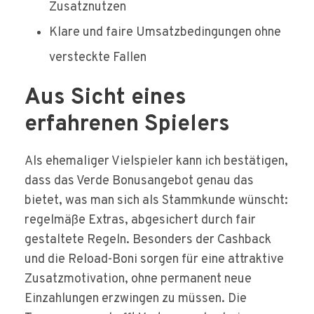
Zusatznutzen
Klare und faire Umsatzbedingungen ohne
versteckte Fallen
Aus Sicht eines
erfahrenen Spielers
Als ehemaliger Vielspieler kann ich bestätigen,
dass das Verde Bonusangebot genau das
bietet, was man sich als Stammkunde wünscht:
regelmäße Extras, abgesichert durch fair
gestaltete Regeln. Besonders der Cashback
und die Reload-Boni sorgen für eine attraktive
Zusatzmotivation, ohne permanent neue
Einzahlungen erzwingen zu müssen. Die