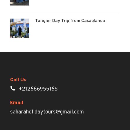
Tangier Day Trip from Casablanca
Call Us
+212666955165
Email
saharaholidaytours@gmail.com