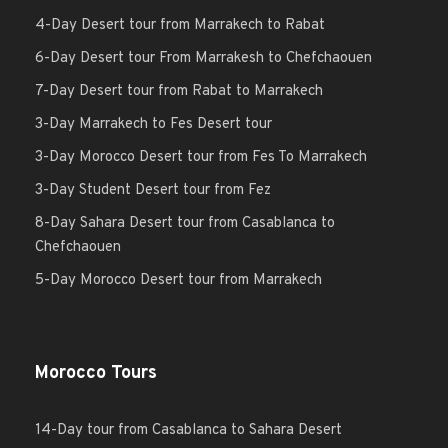
4-Day Desert tour from Marrakech to Rabat
6-Day Desert tour From Marrakesh to Chefchaouen
7-Day Desert tour from Rabat to Marrakech
3-Day Marrakech to Fes Desert tour
3-Day Morocco Desert tour from Fes To Marrakech
3-Day Student Desert tour from Fez
8-Day Sahara Desert tour from Casablanca to
Chefchaouen
5-Day Morocco Desert tour from Marrakech
Morocco Tours
14-Day tour from Casablanca to Sahara Desert