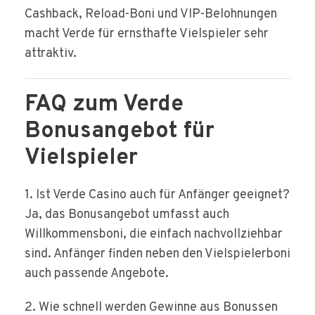
Cashback, Reload-Boni und VIP-Belohnungen
macht Verde für ernsthafte Vielspieler sehr
attraktiv.
FAQ zum Verde
Bonusangebot für
Vielspieler
1. Ist Verde Casino auch für Anfänger geeignet?
Ja, das Bonusangebot umfasst auch
Willkommensboni, die einfach nachvollziehbar
sind. Anfänger finden neben den Vielspielerboni
auch passende Angebote.
2. Wie schnell werden Gewinne aus Bonussen