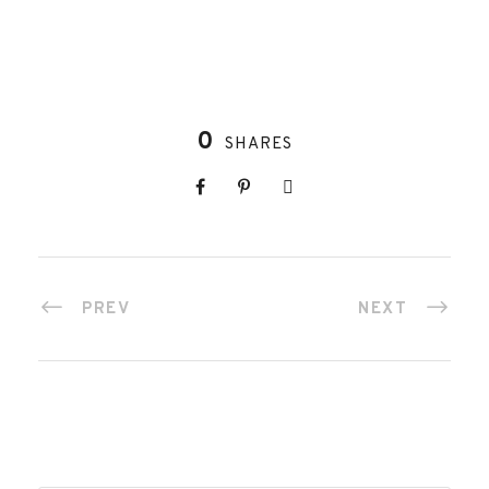
0
SHARES
PREV
NEXT