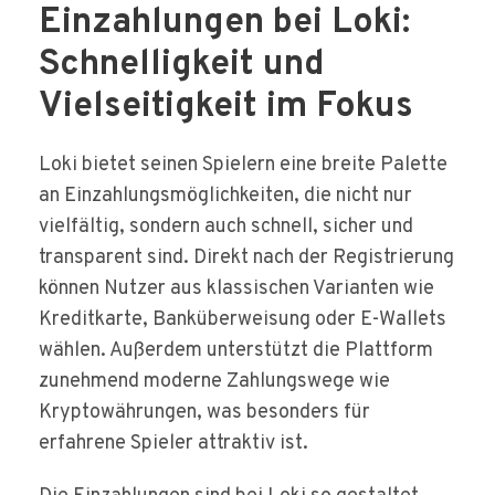
Einzahlungen bei Loki:
Schnelligkeit und
Vielseitigkeit im Fokus
Loki bietet seinen Spielern eine breite Palette
an Einzahlungsmöglichkeiten, die nicht nur
vielfältig, sondern auch schnell, sicher und
transparent sind. Direkt nach der Registrierung
können Nutzer aus klassischen Varianten wie
Kreditkarte, Banküberweisung oder E-Wallets
wählen. Außerdem unterstützt die Plattform
zunehmend moderne Zahlungswege wie
Kryptowährungen, was besonders für
erfahrene Spieler attraktiv ist.