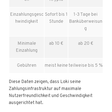
Einzahlungsgesc
Sofort bis 1
1-3 Tage bei
hwindigkeit
Stunde
Banküberweisun
g
Minimale
ab 10 €
ab 20 €
Einzahlung
Gebühren
meist keine
teilweise bis 5 %
Diese Daten zeigen, dass Loki seine
Zahlungsinfrastruktur auf maximale
Nutzerfreundlichkeit und Geschwindigkeit
ausgerichtet hat.