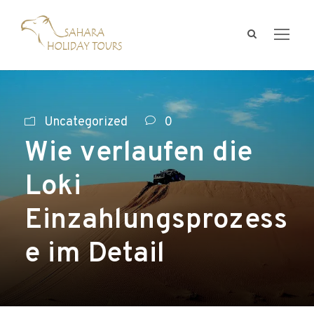
Uncategorized
0
Wie verlaufen die
Loki
Einzahlungsprozess
e im Detail