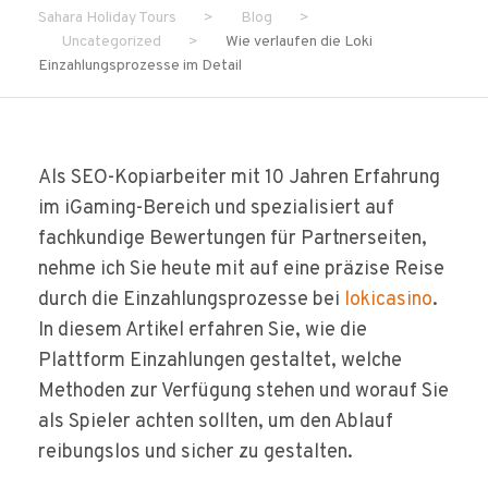
Sahara Holiday Tours
>
Blog
>
Uncategorized
>
Wie verlaufen die Loki
Einzahlungsprozesse im Detail
Als SEO-Kopiarbeiter mit 10 Jahren Erfahrung
im iGaming-Bereich und spezialisiert auf
fachkundige Bewertungen für Partnerseiten,
nehme ich Sie heute mit auf eine präzise Reise
durch die Einzahlungsprozesse bei
lokicasino
.
In diesem Artikel erfahren Sie, wie die
Plattform Einzahlungen gestaltet, welche
Methoden zur Verfügung stehen und worauf Sie
als Spieler achten sollten, um den Ablauf
reibungslos und sicher zu gestalten.