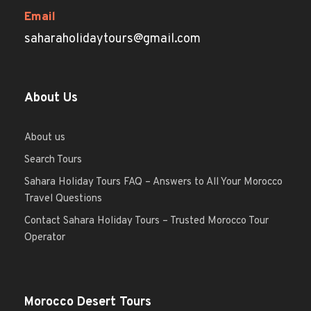
Email
saharaholidaytours@gmail.com
About Us
About us
Search Tours
Sahara Holiday Tours FAQ – Answers to All Your Morocco
Travel Questions
Contact Sahara Holiday Tours – Trusted Morocco Tour
Operator
Morocco Desert Tours