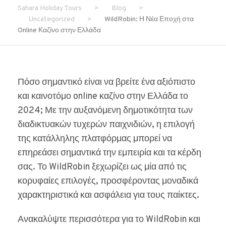
Sahara Holiday Tours
>
Blog
>
Uncategorized
>
WildRobin: Η Νέα Εποχή στα
Online Καζίνο στην Ελλάδα
Πόσο σημαντικό είναι να βρείτε ένα αξιόπιστο
και καινοτόμο online καζίνο στην Ελλάδα το
2024; Με την αυξανόμενη δημοτικότητα των
διαδικτυακών τυχερών παιχνιδιών, η επιλογή
της κατάλληλης πλατφόρμας μπορεί να
επηρεάσει σημαντικά την εμπειρία και τα κέρδη
σας. Το WildRobin ξεχωρίζει ως μία από τις
κορυφαίες επιλογές, προσφέροντας μοναδικά
χαρακτηριστικά και ασφάλεια για τους παίκτες.
Ανακαλύψτε περισσότερα για το WildRobin και