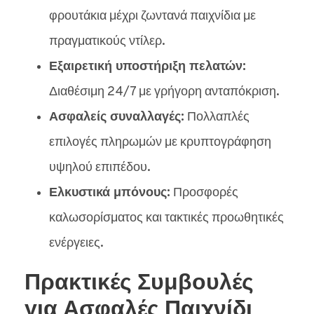
φρουτάκια μέχρι ζωντανά παιχνίδια με
πραγματικούς ντίλερ.
Εξαιρετική υποστήριξη πελατών:
Διαθέσιμη 24/7 με γρήγορη ανταπόκριση.
Ασφαλείς συναλλαγές:
Πολλαπλές
επιλογές πληρωμών με κρυπτογράφηση
υψηλού επιπέδου.
Ελκυστικά μπόνους:
Προσφορές
καλωσορίσματος και τακτικές προωθητικές
ενέργειες.
Πρακτικές Συμβουλές
για Ασφαλές Παιχνίδι