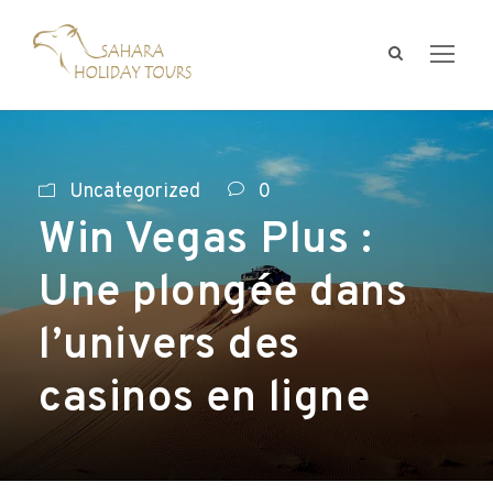
Uncategorized
0
Win Vegas Plus :
Une plongée dans
l’univers des
casinos en ligne