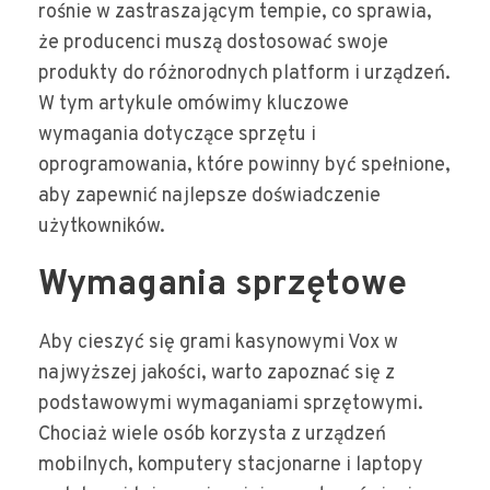
rośnie w zastraszającym tempie, co sprawia,
że producenci muszą dostosować swoje
produkty do różnorodnych platform i urządzeń.
W tym artykule omówimy kluczowe
wymagania dotyczące sprzętu i
oprogramowania, które powinny być spełnione,
aby zapewnić najlepsze doświadczenie
użytkowników.
Wymagania sprzętowe
Aby cieszyć się grami kasynowymi Vox w
najwyższej jakości, warto zapoznać się z
podstawowymi wymaganiami sprzętowymi.
Chociaż wiele osób korzysta z urządzeń
mobilnych, komputery stacjonarne i laptopy