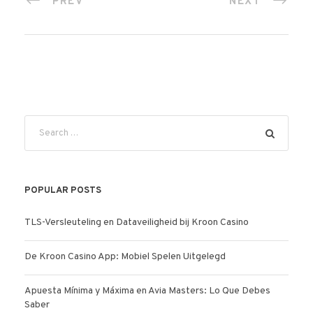
PREV
NEXT
POPULAR POSTS
TLS-Versleuteling en Dataveiligheid bij Kroon Casino
De Kroon Casino App: Mobiel Spelen Uitgelegd
Apuesta Mínima y Máxima en Avia Masters: Lo Que Debes
Saber