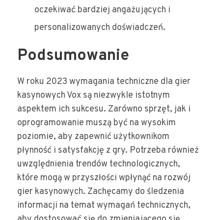
oczekiwać bardziej angażujących i
personalizowanych doświadczeń.
Podsumowanie
W roku 2023 wymagania techniczne dla gier
kasynowych Vox są niezwykle istotnym
aspektem ich sukcesu. Zarówno sprzęt, jak i
oprogramowanie muszą być na wysokim
poziomie, aby zapewnić użytkownikom
płynność i satysfakcję z gry. Potrzeba również
uwzględnienia trendów technologicznych,
które mogą w przyszłości wpłynąć na rozwój
gier kasynowych. Zachęcamy do śledzenia
informacji na temat wymagań technicznych,
aby dostosować się do zmieniającego się