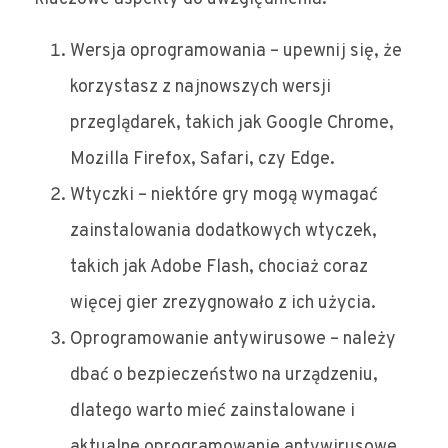
Wersja oprogramowania – upewnij się, że
korzystasz z najnowszych wersji
przeglądarek, takich jak Google Chrome,
Mozilla Firefox, Safari, czy Edge.
Wtyczki – niektóre gry mogą wymagać
zainstalowania dodatkowych wtyczek,
takich jak Adobe Flash, chociaż coraz
więcej gier zrezygnowało z ich użycia.
Oprogramowanie antywirusowe – należy
dbać o bezpieczeństwo na urządzeniu,
dlatego warto mieć zainstalowane i
aktualne oprogramowanie antywirusowe.