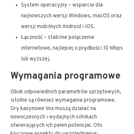
System operacyjny – wsparcie dla
najnowszych wersji Windows, macOS oraz
wersji mobilnych Android i iOS.
Łączność – stabilne połączenie
internetowe, najlepiej o prędkości 10 Mbps
lub wyższej.
Wymagania programowe
Obok odpowiednich parametrów sprzętowych,
istotne są również wymagania programowe.
Gry kasynowe Vox muszą działać na
nowoczesnych i wydajnych silnikach
otwierających ich pełen potencjał. Oto
kluczowe aspekty do uwzględnienia: