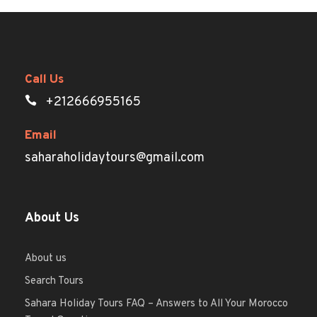
Call Us
+212666955165
Email
saharaholidaytours@gmail.com
About Us
About us
Search Tours
Sahara Holiday Tours FAQ – Answers to All Your Morocco