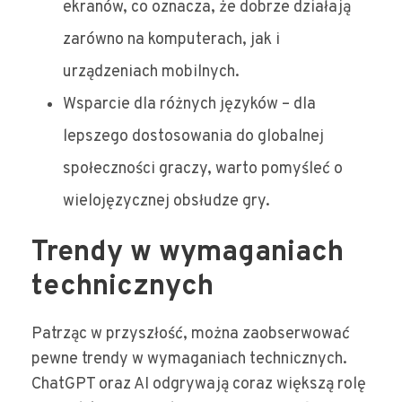
ekranów, co oznacza, że dobrze działają
zarówno na komputerach, jak i
urządzeniach mobilnych.
Wsparcie dla różnych języków – dla
lepszego dostosowania do globalnej
społeczności graczy, warto pomyśleć o
wielojęzycznej obsłudze gry.
Trendy w wymaganiach
technicznych
Patrząc w przyszłość, można zaobserwować
pewne trendy w wymaganiach technicznych.
ChatGPT oraz AI odgrywają coraz większą rolę