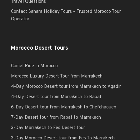
Travel Questions
Contact Sahara Holiday Tours – Trusted Morocco Tour
Operator
Morocco Desert Tours
Camel Ride in Morocco
Morocco Luxury Desert Tour from Marrakech
4-Day Morocco Desert tour from Marrakech to Agadir
4-Day Desert tour from Marrakech to Rabat
6-Day Desert tour From Marrakesh to Chefchaouen
7-Day Desert tour from Rabat to Marrakech
3-Day Marrakech to Fes Desert tour
3-Day Morocco Desert tour from Fes To Marrakech