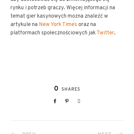
rynku i potrzeb graczy. Więcej informacji na
temat gier kasynowych można znaleźć w
artykule na
New York Times
oraz na
platformach społecznościowych jak
Twitter
.
0
SHARES