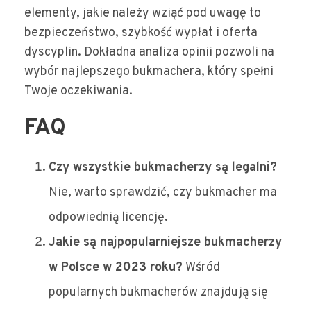
elementy, jakie należy wziąć pod uwagę to
bezpieczeństwo, szybkość wypłat i oferta
dyscyplin. Dokładna analiza opinii pozwoli na
wybór najlepszego bukmachera, który spełni
Twoje oczekiwania.
FAQ
Czy wszystkie bukmacherzy są legalni?
Nie, warto sprawdzić, czy bukmacher ma
odpowiednią licencję.
Jakie są najpopularniejsze bukmacherzy
w Polsce w 2023 roku?
Wśród
popularnych bukmacherów znajdują się