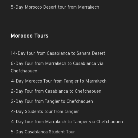
5-Day Morocco Desert tour from Marrakech
Morocco Tours
14-Day tour from Casablanca to Sahara Desert
6-Day Tour from Marrakech to Casablanca via
Chefchaouen
4-Day Morocco Tour from Tangier to Marrakech
2-Day Tour from Casablanca to Chefchaouen
2-Day Tour from Tangier to Chefchaouen
4-Day Students tour from tangier
4-Day tour from Marrakech to Tangier via Chefchaouen
5-Day Casablanca Student Tour