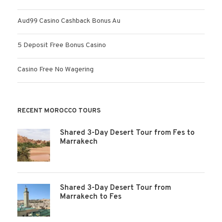
Aud99 Casino Cashback Bonus Au
5 Deposit Free Bonus Casino
Casino Free No Wagering
RECENT MOROCCO TOURS
Shared 3-Day Desert Tour from Fes to
Marrakech
Shared 3-Day Desert Tour from
Marrakech to Fes