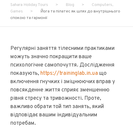
Sahara Holiday Tours
>
Blog
>
Computers,
Games
>
Йога та пілатес як шлях до внутрішнього
спокою та гармонії
Регулярні заняття тілесними практиками
можуть значно покращити ваше
психологічне самопочуття. Дослідження
показують,
https://traininglab.in.ua
що
включення гнучких і зміцнюючих вправ у
повсякденне життя сприяє зменшенню
рівня стресу та тривожності. Проте,
важливо обрати той тип занять, який
відповідає вашим індивідуальним
потребам.