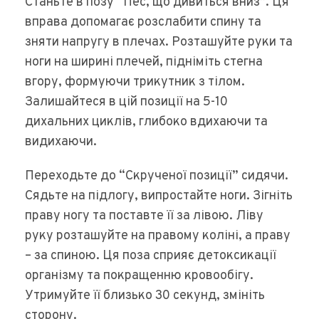
Станьте в позу “Пес, що дивиться вниз”. Ця
вправа допомагає розслабити спину та
зняти напругу в плечах. Розташуйте руки та
ноги на ширині плечей, підніміть стегна
вгору, формуючи трикутник з тілом.
Залишайтеся в цій позиції на 5-10
дихальних циклів, глибоко вдихаючи та
видихаючи.
Переходьте до “Скрученої позиції” сидячи.
Сядьте на підлогу, випростайте ноги. Зігніть
праву ногу та поставте її за лівою. Ліву
руку розташуйте на правому коліні, а праву
– за спиною. Ця поза сприяє детоксикації
організму та покращенню кровообігу.
Утримуйте її близько 30 секунд, змініть
сторону.