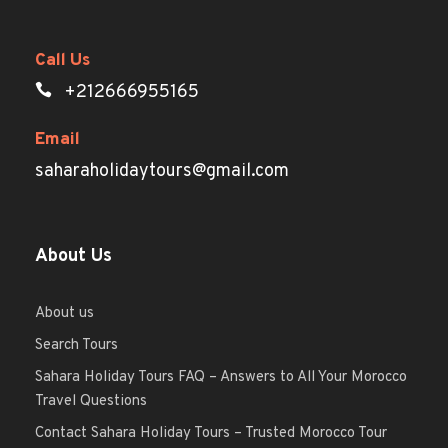
Call Us
+212666955165
Email
saharaholidaytours@gmail.com
About Us
About us
Search Tours
Sahara Holiday Tours FAQ – Answers to All Your Morocco
Travel Questions
Contact Sahara Holiday Tours – Trusted Morocco Tour