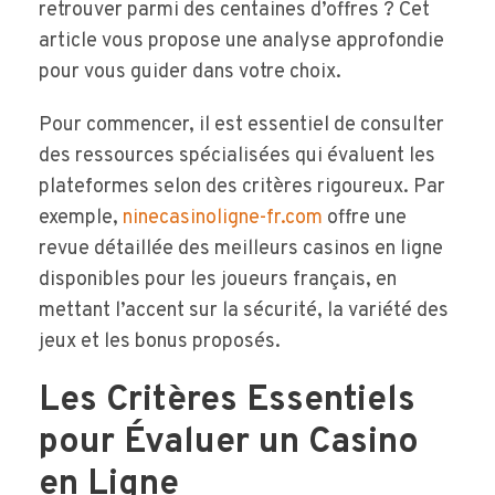
retrouver parmi des centaines d’offres ? Cet
article vous propose une analyse approfondie
pour vous guider dans votre choix.
Pour commencer, il est essentiel de consulter
des ressources spécialisées qui évaluent les
plateformes selon des critères rigoureux. Par
exemple,
ninecasinoligne-fr.com
offre une
revue détaillée des meilleurs casinos en ligne
disponibles pour les joueurs français, en
mettant l’accent sur la sécurité, la variété des
jeux et les bonus proposés.
Les Critères Essentiels
pour Évaluer un Casino
en Ligne