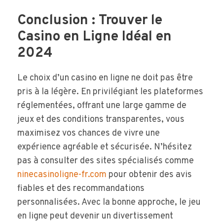
Conclusion : Trouver le
Casino en Ligne Idéal en
2024
Le choix d’un casino en ligne ne doit pas être
pris à la légère. En privilégiant les plateformes
réglementées, offrant une large gamme de
jeux et des conditions transparentes, vous
maximisez vos chances de vivre une
expérience agréable et sécurisée. N’hésitez
pas à consulter des sites spécialisés comme
ninecasinoligne-fr.com
pour obtenir des avis
fiables et des recommandations
personnalisées. Avec la bonne approche, le jeu
en ligne peut devenir un divertissement