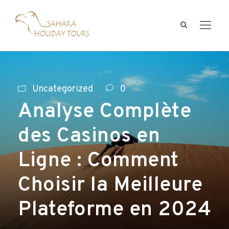
Uncategorized
0
Analyse Complète
des Casinos en
Ligne : Comment
Choisir la Meilleure
Plateforme en 2024