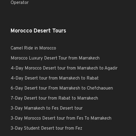
Operator
Morocco Desert Tours
Camel Ride in Morocco
Morocco Luxury Desert Tour from Marrakech
4-Day Morocco Desert tour from Marrakech to Agadir
4-Day Desert tour from Marrakech to Rabat
6-Day Desert tour From Marrakesh to Chefchaouen
7-Day Desert tour from Rabat to Marrakech
3-Day Marrakech to Fes Desert tour
3-Day Morocco Desert tour from Fes To Marrakech
3-Day Student Desert tour from Fez