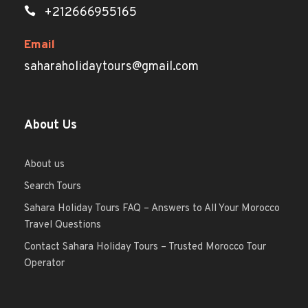
+212666955165
Email
saharaholidaytours@gmail.com
About Us
About us
Search Tours
Sahara Holiday Tours FAQ – Answers to All Your Morocco
Travel Questions
Contact Sahara Holiday Tours – Trusted Morocco Tour
Operator