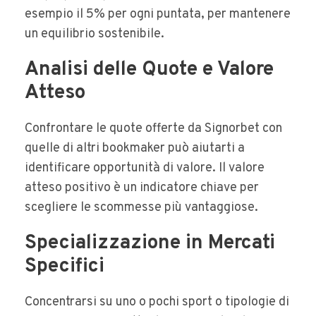
esempio il 5% per ogni puntata, per mantenere
un equilibrio sostenibile.
Analisi delle Quote e Valore
Atteso
Confrontare le quote offerte da Signorbet con
quelle di altri bookmaker può aiutarti a
identificare opportunità di valore. Il valore
atteso positivo è un indicatore chiave per
scegliere le scommesse più vantaggiose.
Specializzazione in Mercati
Specifici
Concentrarsi su uno o pochi sport o tipologie di