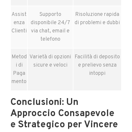
Assist
Supporto
Risoluzione rapida
enza
disponibile 24/7
di problemi e dubbi
Clienti
via chat, email e
telefono
Metod
Varietà di opzioni
Facilità di deposito
i di
sicure e veloci
e prelievo senza
Paga
intoppi
mento
Conclusioni: Un
Approccio Consapevole
e Strategico per Vincere