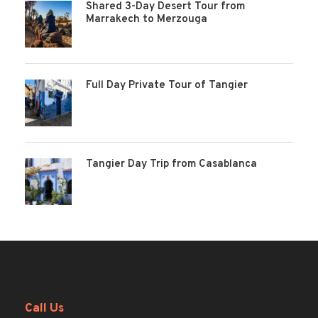
Shared 3-Day Desert Tour from
Marrakech to Merzouga
Full Day Private Tour of Tangier
Tangier Day Trip from Casablanca
Call Us