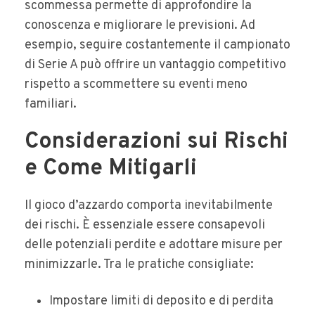
scommessa permette di approfondire la
conoscenza e migliorare le previsioni. Ad
esempio, seguire costantemente il campionato
di Serie A può offrire un vantaggio competitivo
rispetto a scommettere su eventi meno
familiari.
Considerazioni sui Rischi
e Come Mitigarli
Il gioco d’azzardo comporta inevitabilmente
dei rischi. È essenziale essere consapevoli
delle potenziali perdite e adottare misure per
minimizzarle. Tra le pratiche consigliate:
Impostare limiti di deposito e di perdita