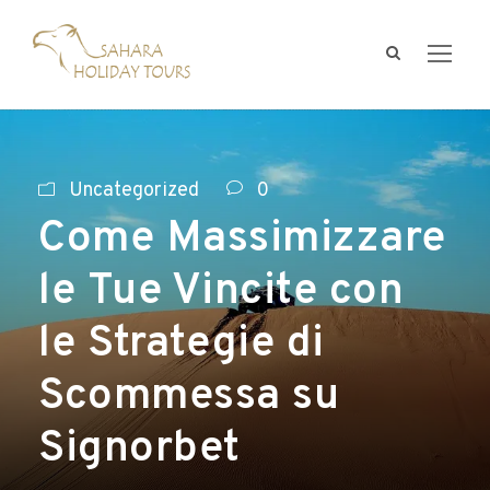
Uncategorized
0
Come Massimizzare
le Tue Vincite con
le Strategie di
Scommessa su
Signorbet