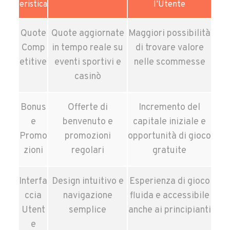
eristica
l’Utente
Quote
Quote aggiornate
Maggiori possibilità
Comp
in tempo reale su
di trovare valore
etitive
eventi sportivi e
nelle scommesse
casinò
Bonus
Offerte di
Incremento del
e
benvenuto e
capitale iniziale e
Promo
promozioni
opportunità di gioco
zioni
regolari
gratuite
Interfa
Design intuitivo e
Esperienza di gioco
ccia
navigazione
fluida e accessibile
Utent
semplice
anche ai principianti
e