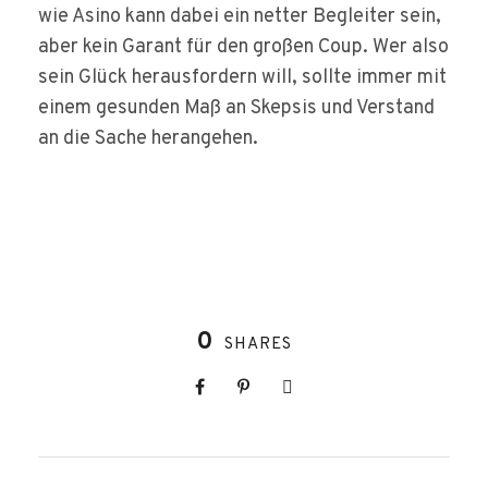
wie Asino kann dabei ein netter Begleiter sein,
aber kein Garant für den großen Coup. Wer also
sein Glück herausfordern will, sollte immer mit
einem gesunden Maß an Skepsis und Verstand
an die Sache herangehen.
0
SHARES