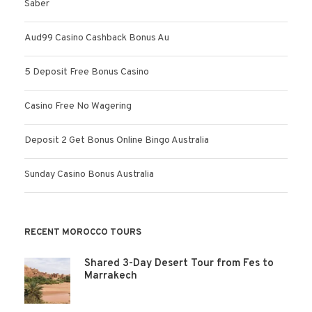
Saber
Aud99 Casino Cashback Bonus Au
5 Deposit Free Bonus Casino
Casino Free No Wagering
Deposit 2 Get Bonus Online Bingo Australia
Sunday Casino Bonus Australia
RECENT MOROCCO TOURS
Shared 3-Day Desert Tour from Fes to
Marrakech