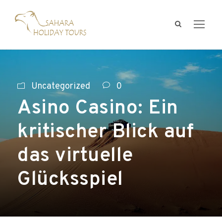
Uncategorized
0
Asino Casino: Ein
kritischer Blick auf
das virtuelle
Glücksspiel