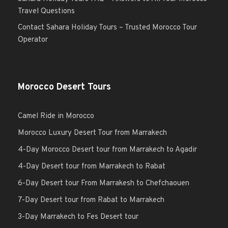
Travel Questions
Contact Sahara Holiday Tours – Trusted Morocco Tour
Operator
Morocco Desert Tours
Camel Ride in Morocco
Morocco Luxury Desert Tour from Marrakech
4-Day Morocco Desert tour from Marrakech to Agadir
4-Day Desert tour from Marrakech to Rabat
6-Day Desert tour From Marrakesh to Chefchaouen
7-Day Desert tour from Rabat to Marrakech
3-Day Marrakech to Fes Desert tour