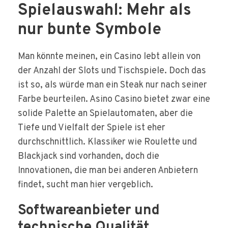
Spielauswahl: Mehr als
nur bunte Symbole
Man könnte meinen, ein Casino lebt allein von
der Anzahl der Slots und Tischspiele. Doch das
ist so, als würde man ein Steak nur nach seiner
Farbe beurteilen. Asino Casino bietet zwar eine
solide Palette an Spielautomaten, aber die
Tiefe und Vielfalt der Spiele ist eher
durchschnittlich. Klassiker wie Roulette und
Blackjack sind vorhanden, doch die
Innovationen, die man bei anderen Anbietern
findet, sucht man hier vergeblich.
Softwareanbieter und
technische Qualität