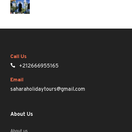
Call Us
+212666955165
Email
saharaholidaytours@gmail.com
About Us
About us