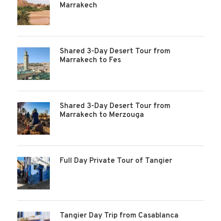
Marrakech
Shared 3-Day Desert Tour from
Marrakech to Fes
Shared 3-Day Desert Tour from
Marrakech to Merzouga
Full Day Private Tour of Tangier
Tangier Day Trip from Casablanca