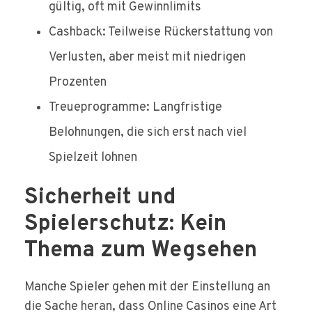
gültig, oft mit Gewinnlimits
Cashback: Teilweise Rückerstattung von
Verlusten, aber meist mit niedrigen
Prozenten
Treueprogramme: Langfristige
Belohnungen, die sich erst nach viel
Spielzeit lohnen
Sicherheit und
Spielerschutz: Kein
Thema zum Wegsehen
Manche Spieler gehen mit der Einstellung an
die Sache heran, dass Online Casinos eine Art