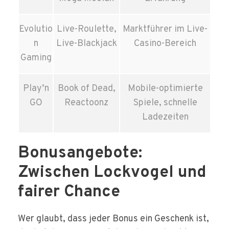
Evolutio
Live-Roulette,
Marktführer im Live-
n
Live-Blackjack
Casino-Bereich
Gaming
Play’n
Book of Dead,
Mobile-optimierte
GO
Reactoonz
Spiele, schnelle
Ladezeiten
Bonusangebote:
Zwischen Lockvogel und
fairer Chance
Wer glaubt, dass jeder Bonus ein Geschenk ist,