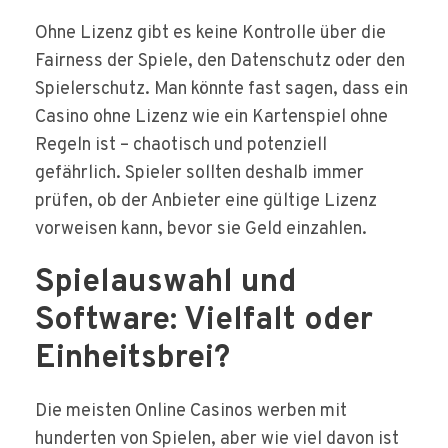
Ohne Lizenz gibt es keine Kontrolle über die
Fairness der Spiele, den Datenschutz oder den
Spielerschutz. Man könnte fast sagen, dass ein
Casino ohne Lizenz wie ein Kartenspiel ohne
Regeln ist – chaotisch und potenziell
gefährlich. Spieler sollten deshalb immer
prüfen, ob der Anbieter eine gültige Lizenz
vorweisen kann, bevor sie Geld einzahlen.
Spielauswahl und
Software: Vielfalt oder
Einheitsbrei?
Die meisten Online Casinos werben mit
hunderten von Spielen, aber wie viel davon ist