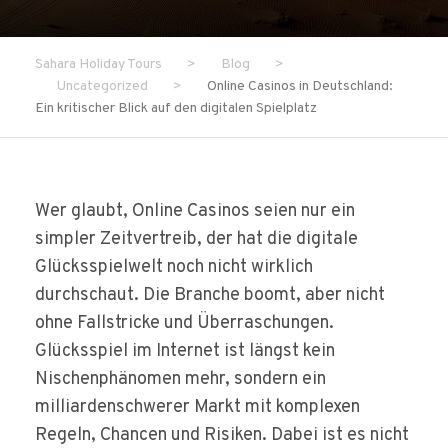
Sahara Holiday Tours
>
Blog
>
Uncategorized
>
Online Casinos in Deutschland:
Ein kritischer Blick auf den digitalen Spielplatz
Wer glaubt, Online Casinos seien nur ein
simpler Zeitvertreib, der hat die digitale
Glücksspielwelt noch nicht wirklich
durchschaut. Die Branche boomt, aber nicht
ohne Fallstricke und Überraschungen.
Glücksspiel im Internet ist längst kein
Nischenphänomen mehr, sondern ein
milliardenschwerer Markt mit komplexen
Regeln, Chancen und Risiken. Dabei ist es nicht