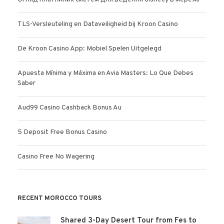
TLS-Versleuteling en Dataveiligheid bij Kroon Casino
De Kroon Casino App: Mobiel Spelen Uitgelegd
Apuesta Mínima y Máxima en Avia Masters: Lo Que Debes
Saber
Aud99 Casino Cashback Bonus Au
5 Deposit Free Bonus Casino
Casino Free No Wagering
RECENT MOROCCO TOURS
Shared 3-Day Desert Tour from Fes to