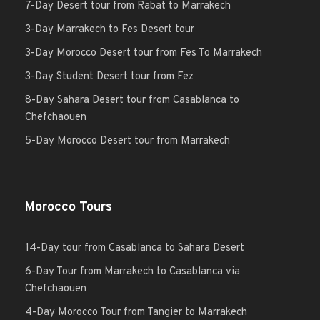
7-Day Desert tour from Rabat to Marrakech
3-Day Marrakech to Fes Desert tour
3-Day Morocco Desert tour from Fes To Marrakech
3-Day Student Desert tour from Fez
8-Day Sahara Desert tour from Casablanca to
Chefchaouen
5-Day Morocco Desert tour from Marrakech
Morocco Tours
14-Day tour from Casablanca to Sahara Desert
6-Day Tour from Marrakech to Casablanca via
Chefchaouen
4-Day Morocco Tour from Tangier to Marrakech