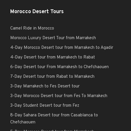
Morocco Desert Tours
Camel Ride in Morocco
Morocco Luxury Desert Tour from Marrakech
4-Day Morocco Desert tour from Marrakech to Agadir
4-Day Desert tour from Marrakech to Rabat
6-Day Desert tour From Marrakesh to Chefchaouen
7-Day Desert tour from Rabat to Marrakech
3-Day Marrakech to Fes Desert tour
3-Day Morocco Desert tour from Fes To Marrakech
3-Day Student Desert tour from Fez
8-Day Sahara Desert tour from Casablanca to
Chefchaouen