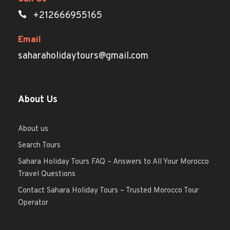
+212666955165
Email
saharaholidaytours@gmail.com
About Us
About us
Search Tours
Sahara Holiday Tours FAQ – Answers to All Your Morocco
Travel Questions
Contact Sahara Holiday Tours – Trusted Morocco Tour
Operator