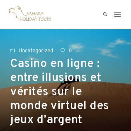
Uncategorized
0
Casino en ligne :
entre illusions et
vérités sur le
monde virtuel des
jeux d’argent