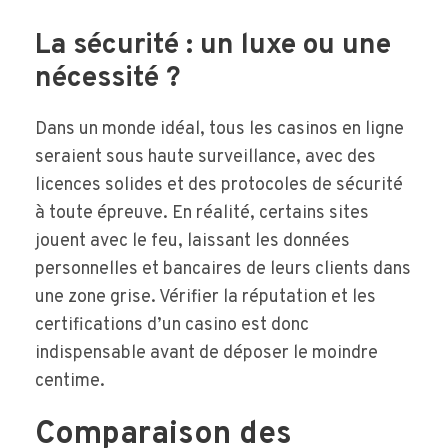
La sécurité : un luxe ou une
nécessité ?
Dans un monde idéal, tous les casinos en ligne
seraient sous haute surveillance, avec des
licences solides et des protocoles de sécurité
à toute épreuve. En réalité, certains sites
jouent avec le feu, laissant les données
personnelles et bancaires de leurs clients dans
une zone grise. Vérifier la réputation et les
certifications d’un casino est donc
indispensable avant de déposer le moindre
centime.
Comparaison des