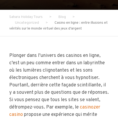
Sahara Holiday Tours
>
Blog
>
Uncategorized
>
Casino en ligne : entre illusions et
vérités sur le monde virtuel des jeux d’argent
Plonger dans l’univers des casinos en ligne,
c’est un peu comme entrer dans un labyrinthe
où les lumières clignotantes et les sons
électroniques cherchent à vous hypnotiser.
Pourtant, derrière cette façade scintillante, il
y a souvent plus de questions que de réponses.
Si vous pensez que tous les sites se valent,
détrompez-vous. Par exemple, le
casinozer
casino
propose une expérience qui mérite