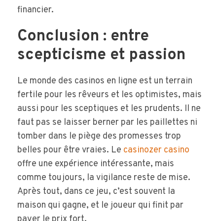
financier.
Conclusion : entre
scepticisme et passion
Le monde des casinos en ligne est un terrain
fertile pour les rêveurs et les optimistes, mais
aussi pour les sceptiques et les prudents. Il ne
faut pas se laisser berner par les paillettes ni
tomber dans le piège des promesses trop
belles pour être vraies. Le
casinozer casino
offre une expérience intéressante, mais
comme toujours, la vigilance reste de mise.
Après tout, dans ce jeu, c’est souvent la
maison qui gagne, et le joueur qui finit par
payer le prix fort.