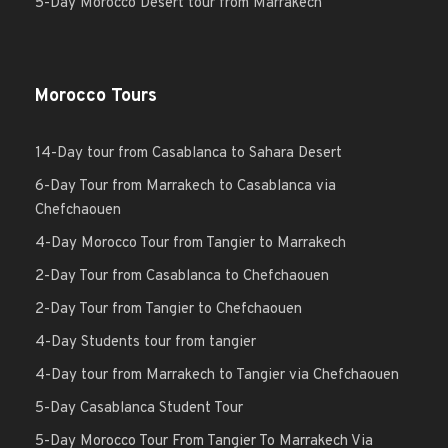
5-Day Morocco Desert tour from Marrakech
Morocco Tours
14-Day tour from Casablanca to Sahara Desert
6-Day Tour from Marrakech to Casablanca via
Chefchaouen
4-Day Morocco Tour from Tangier to Marrakech
2-Day Tour from Casablanca to Chefchaouen
2-Day Tour from Tangier to Chefchaouen
4-Day Students tour from tangier
4-Day tour from Marrakech to Tangier via Chefchaouen
5-Day Casablanca Student Tour
5-Day Morocco Tour From Tangier To Marrakech Via