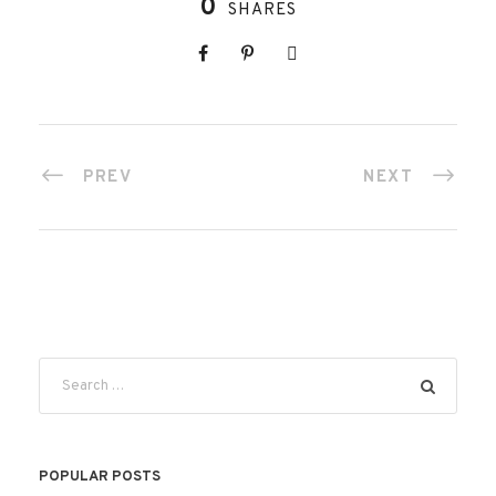
0
SHARES
PREV
NEXT
POPULAR POSTS