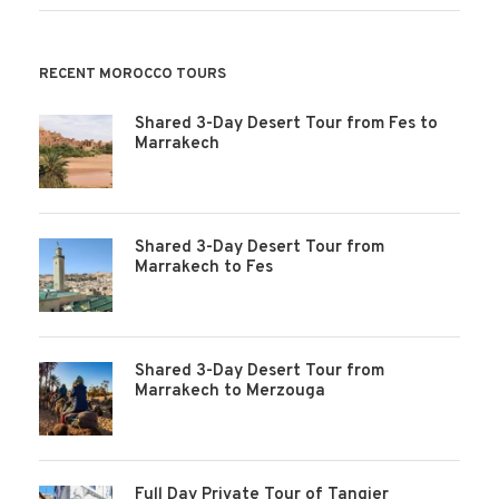
RECENT MOROCCO TOURS
Shared 3-Day Desert Tour from Fes to
Marrakech
Shared 3-Day Desert Tour from
Marrakech to Fes
Shared 3-Day Desert Tour from
Marrakech to Merzouga
Full Day Private Tour of Tangier