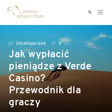
Uncategorized
0
Jak wypłacić
pieniądze z Verde
Casino?
Przewodnik dla
graczy