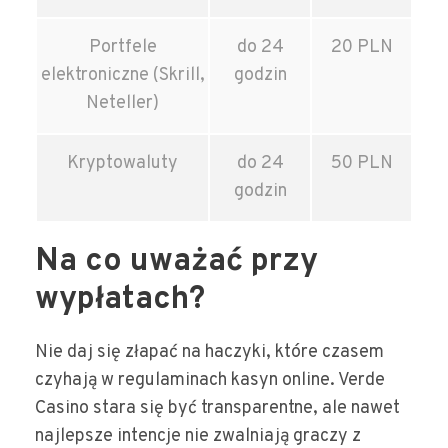
Portfele
do 24
20 PLN
elektroniczne (Skrill,
godzin
Neteller)
Kryptowaluty
do 24
50 PLN
godzin
Na co uważać przy
wypłatach?
Nie daj się złapać na haczyki, które czasem
czyhają w regulaminach kasyn online. Verde
Casino stara się być transparentne, ale nawet
najlepsze intencje nie zwalniają graczy z