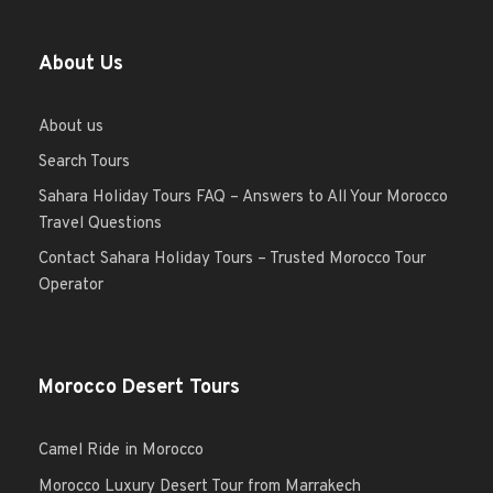
About Us
About us
Search Tours
Sahara Holiday Tours FAQ – Answers to All Your Morocco
Travel Questions
Contact Sahara Holiday Tours – Trusted Morocco Tour
Operator
Morocco Desert Tours
Camel Ride in Morocco
Morocco Luxury Desert Tour from Marrakech