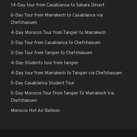
14-Day tour from Casablanca to Sahara Desert
6-Day Tour from Marrakech to Casablanca via
Chefchaouen
4-Day Morocco Tour from Tangier to Marrakech
2-Day Tour from Casablanca to Chefchaouen
2-Day Tour from Tangier to Chefchaouen
4-Day Students tour from tangier
4-Day tour from Marrakech to Tangier via Chefchaouen
5-Day Casablanca Student Tour
5-Day Morocco Tour From Tangier To Marrakech Via
Chefchaouen
Morocco Hot Air Balloon