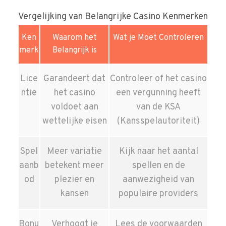
Vergelijking van Belangrijke Casino Kenmerken
Ken
Waarom het
Wat je Moet Controleren
merk
Belangrijk is
Lice
Garandeert dat
Controleer of het casino
ntie
het casino
een vergunning heeft
voldoet aan
van de KSA
wettelijke eisen
(Kansspelautoriteit)
Spel
Meer variatie
Kijk naar het aantal
aanb
betekent meer
spellen en de
od
plezier en
aanwezigheid van
kansen
populaire providers
Bonu
Verhoogt je
Lees de voorwaarden