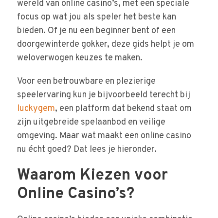
wereld van online casino’s, met een speciale
focus op wat jou als speler het beste kan
bieden. Of je nu een beginner bent of een
doorgewinterde gokker, deze gids helpt je om
weloverwogen keuzes te maken.
Voor een betrouwbare en plezierige
speelervaring kun je bijvoorbeeld terecht bij
luckygem
, een platform dat bekend staat om
zijn uitgebreide spelaanbod en veilige
omgeving. Maar wat maakt een online casino
nu écht goed? Dat lees je hieronder.
Waarom Kiezen voor
Online Casino’s?