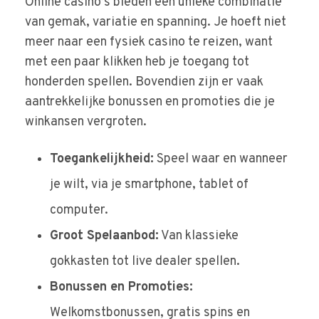
Online casino’s bieden een unieke combinatie
van gemak, variatie en spanning. Je hoeft niet
meer naar een fysiek casino te reizen, want
met een paar klikken heb je toegang tot
honderden spellen. Bovendien zijn er vaak
aantrekkelijke bonussen en promoties die je
winkansen vergroten.
Toegankelijkheid:
Speel waar en wanneer
je wilt, via je smartphone, tablet of
computer.
Groot Spelaanbod:
Van klassieke
gokkasten tot live dealer spellen.
Bonussen en Promoties:
Welkomstbonussen, gratis spins en