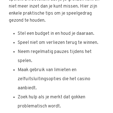
niet meer inzet dan je kunt missen. Hier zijn
enkele praktische tips om je speelgedrag
gezond te houden.
Stel een budget in en houd je daaraan.
Speel niet om verliezen terug te winnen.
Neem regelmatig pauzes tijdens het
spelen.
Maak gebruik van limieten en
zelfuitsluitingsopties die het casino
aanbiedt.
Zoek hulp als je merkt dat gokken
problematisch wordt.