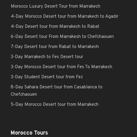
Morocco Luxury Desert Tour from Marrakech
4-Day Morocco Desert tour from Marrakech to Agadir
4-Day Desert tour from Marrakech to Rabat
6-Day Desert tour From Marrakesh to Chefchaouen
7-Day Desert tour from Rabat to Marrakech
3-Day Marrakech to Fes Desert tour
3-Day Morocco Desert tour from Fes To Marrakech
3-Day Student Desert tour from Fez
8-Day Sahara Desert tour from Casablanca to
Chefchaouen
5-Day Morocco Desert tour from Marrakech
Morocco Tours