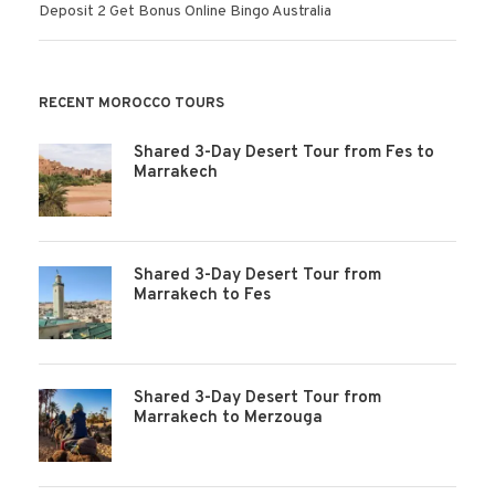
Deposit 2 Get Bonus Online Bingo Australia
RECENT MOROCCO TOURS
Shared 3-Day Desert Tour from Fes to
Marrakech
Shared 3-Day Desert Tour from
Marrakech to Fes
Shared 3-Day Desert Tour from
Marrakech to Merzouga