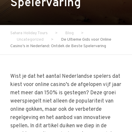
Spelervaring
Sahara Holiday Tours
>
Blog
>
Uncategorized
>
De Ultieme Gids voor Online
Casino’s in Nederland: Ontdek de Beste Spelervaring
Wist je dat het aantal Nederlandse spelers dat
kiest voor online casino’s de afgelopen vijf jaar
met meer dan 150% is gestegen? Deze groei
weerspiegelt niet alleen de populariteit van
online gokken, maar ook de verbeterde
regelgeving en het aanbod van innovatieve
spellen. In dit artikel duiken we diep in de