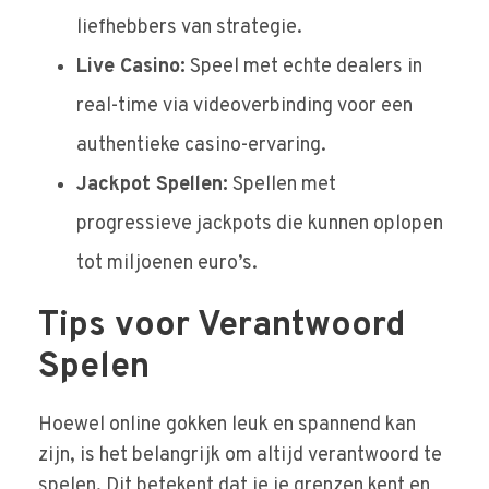
liefhebbers van strategie.
Live Casino:
Speel met echte dealers in
real-time via videoverbinding voor een
authentieke casino-ervaring.
Jackpot Spellen:
Spellen met
progressieve jackpots die kunnen oplopen
tot miljoenen euro’s.
Tips voor Verantwoord
Spelen
Hoewel online gokken leuk en spannend kan
zijn, is het belangrijk om altijd verantwoord te
spelen. Dit betekent dat je je grenzen kent en