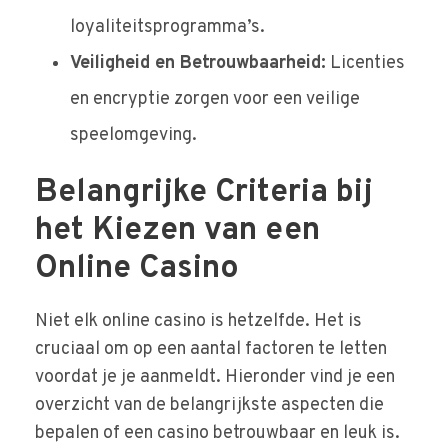
loyaliteitsprogramma’s.
Veiligheid en Betrouwbaarheid:
Licenties
en encryptie zorgen voor een veilige
speelomgeving.
Belangrijke Criteria bij
het Kiezen van een
Online Casino
Niet elk online casino is hetzelfde. Het is
cruciaal om op een aantal factoren te letten
voordat je je aanmeldt. Hieronder vind je een
overzicht van de belangrijkste aspecten die
bepalen of een casino betrouwbaar en leuk is.