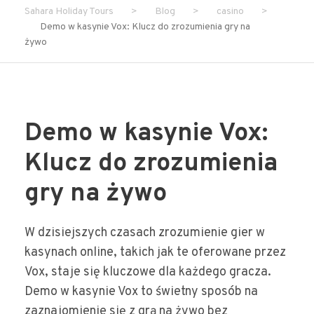
Sahara Holiday Tours
>
Blog
>
casino
>
Demo w kasynie Vox: Klucz do zrozumienia gry na
żywo
Demo w kasynie Vox:
Klucz do zrozumienia
gry na żywo
W dzisiejszych czasach zrozumienie gier w
kasynach online, takich jak te oferowane przez
Vox, staje się kluczowe dla każdego gracza.
Demo w kasynie Vox to świetny sposób na
zaznajomienie się z grą na żywo bez