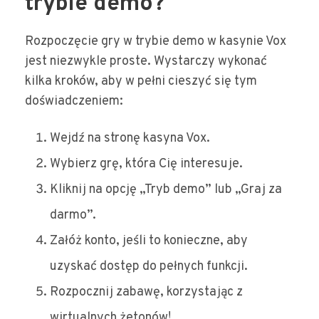
trybie demo?
Rozpoczęcie gry w trybie demo w kasynie Vox
jest niezwykle proste. Wystarczy wykonać
kilka kroków, aby w pełni cieszyć się tym
doświadczeniem:
Wejdź na stronę kasyna Vox.
Wybierz grę, która Cię interesuje.
Kliknij na opcję „Tryb demo” lub „Graj za
darmo”.
Załóż konto, jeśli to konieczne, aby
uzyskać dostęp do pełnych funkcji.
Rozpocznij zabawę, korzystając z
wirtualnych żetonów!