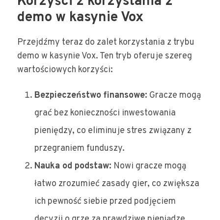
Korzyści z korzystania z
demo w kasynie Vox
Przejdźmy teraz do zalet korzystania z trybu
demo w kasynie Vox. Ten tryb oferuje szereg
wartościowych korzyści:
Bezpieczeństwo finansowe:
Gracze mogą
grać bez konieczności inwestowania
pieniędzy, co eliminuje stres związany z
przegraniem funduszy.
Nauka od podstaw:
Nowi gracze mogą
łatwo zrozumieć zasady gier, co zwiększa
ich pewność siebie przed podjęciem
decyzji o grze za prawdziwe pieniądze.