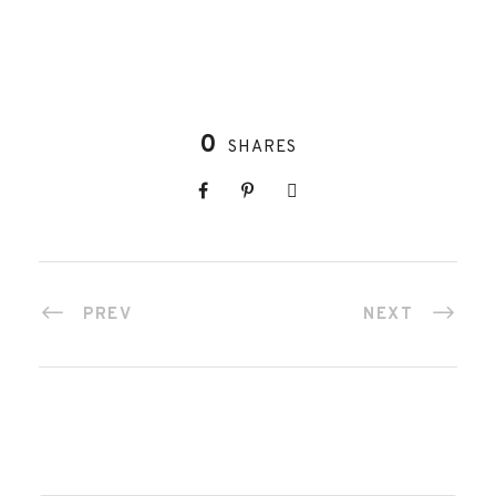
0
SHARES
PREV
NEXT