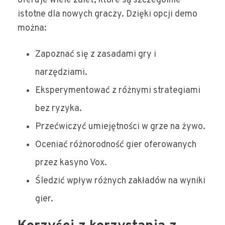
oferuje wiele zalet, które są szczególnie
istotne dla nowych graczy. Dzięki opcji demo
można:
Zapoznać się z zasadami gry i
narzędziami.
Eksperymentować z różnymi strategiami
bez ryzyka.
Przećwiczyć umiejętności w grze na żywo.
Oceniać różnorodność gier oferowanych
przez kasyno Vox.
Śledzić wpływ różnych zakładów na wyniki
gier.