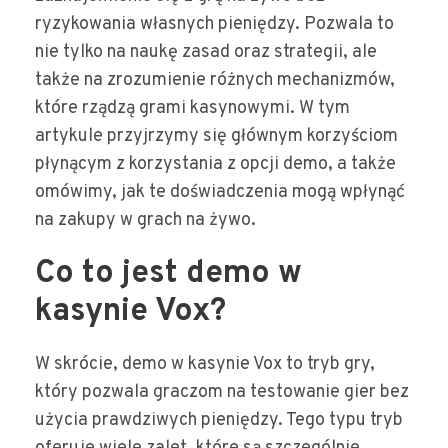
ryzykowania własnych pieniędzy. Pozwala to
nie tylko na naukę zasad oraz strategii, ale
także na zrozumienie różnych mechanizmów,
które rządzą grami kasynowymi. W tym
artykule przyjrzymy się głównym korzyściom
płynącym z korzystania z opcji demo, a także
omówimy, jak te doświadczenia mogą wpłynąć
na zakupy w grach na żywo.
Co to jest demo w
kasynie Vox?
W skrócie, demo w kasynie Vox to tryb gry,
który pozwala graczom na testowanie gier bez
użycia prawdziwych pieniędzy. Tego typu tryb