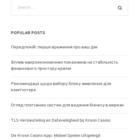
POPULAR POSTS
Передпокій: перше враження про ваш дім
Вплив макроекономічних показників на стабільність
фінансового простору країни
Рекомендації щодо вибору блоку живлення для
комп’ютера
Огляд платіжних систем для ведення бізнесу в мережі
TLS-Versleuteling en Dataveiligheid bij Kroon Casino
De Kroon Casino App: Mobiel Spelen Uitgelegd