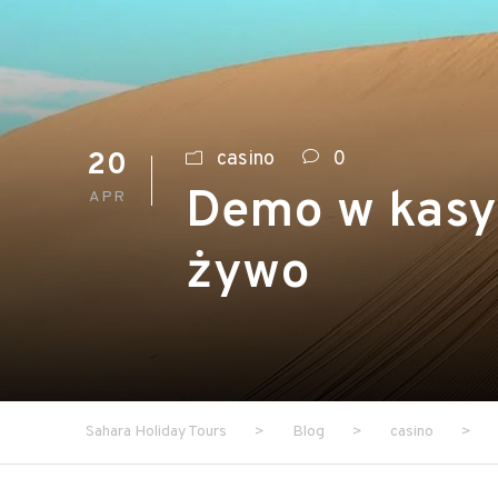
casino
0
20
Demo w kasyn
APR
żywo
Sahara Holiday Tours
>
Blog
>
casino
>