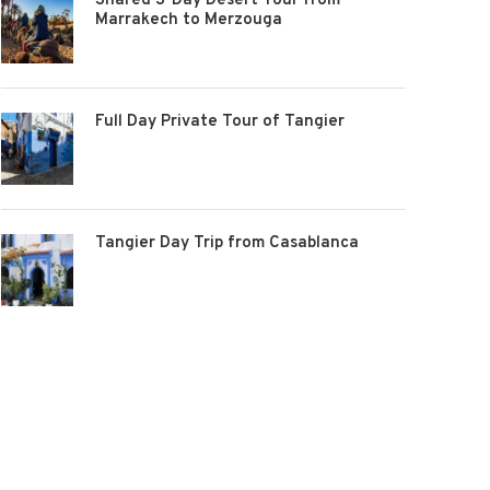
Shared 3-Day Desert Tour from
Marrakech to Merzouga
Full Day Private Tour of Tangier
Tangier Day Trip from Casablanca