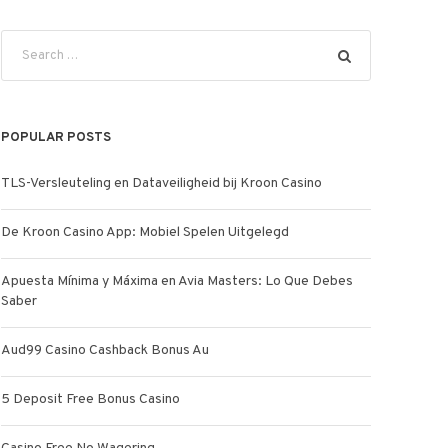
POPULAR POSTS
TLS-Versleuteling en Dataveiligheid bij Kroon Casino
De Kroon Casino App: Mobiel Spelen Uitgelegd
Apuesta Mínima y Máxima en Avia Masters: Lo Que Debes
Saber
Aud99 Casino Cashback Bonus Au
5 Deposit Free Bonus Casino