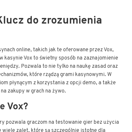
Klucz do zrozumienia
ynach online, takich jak te oferowane przez Vox,
w kasynie Vox to świetny sposób na zaznajomienie
eniędzy. Pozwala to nie tylko na naukę zasad oraz
mechanizmów, które rządzą grami kasynowymi. W
om płynącym z korzystania z opcji demo, a także
na zakupy w grach na żywo.
ie Vox?
tóry pozwala graczom na testowanie gier bez użycia
wiele zalet, które są szczególnie istotne dla