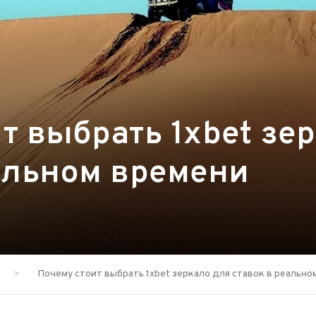
т выбрать 1xbet зе
альном времени
>
Почему стоит выбрать 1xbet зеркало для ставок в реально