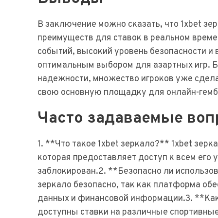
В заключение можно сказать, что 1xbet з
преимуществ для ставок в реальном време
событий, высокий уровень безопасности 
оптимальным выбором для азартных игр. Б
надежности, множество игроков уже сделал
свою основную площадку для онлайн-гемб
Часто задаваемые воп
1. **Что такое 1xbet зеркало?** 1xbet зерк
которая предоставляет доступ к всем его 
заблокирован.2. **Безопасно ли использов
зеркало безопасно, так как платформа об
данных и финансовой информации.3. **Каки
доступны ставки на различные спортивные