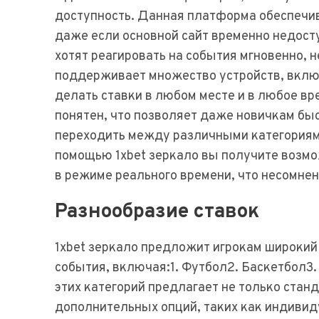
доступность. Данная платформа обеспечив
даже если основной сайт временно недосту
хотят реагировать на события мгновенно, н
поддерживает множество устройств, вклю
делать ставки в любом месте и в любое вр
понятен, что позволяет даже новичкам быс
переходить между различными категориями
помощью 1xbet зеркало вы получите возмо
в режиме реального времени, что несомне
Разнообразие ставок
1xbet зеркало предложит игрокам широкий
события, включая:1. Футбол2. Баскетбол3.
этих категорий предлагает не только стан
дополнительных опций, таких как индивид