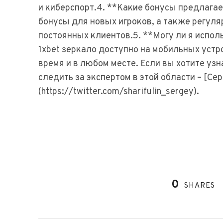
и киберспорт.4. **Какие бонусы предлагае
бонусы для новых игроков, а также регул
постоянных клиентов.5. **Могу ли я испол
1xbet зеркало доступно на мобильных устр
время и в любом месте. Если вы хотите уз
следить за экспертом в этой области – [С
(https://twitter.com/sharifulin_sergey).
0
SHARES