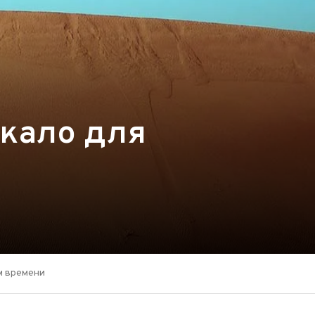
ркало для
м времени