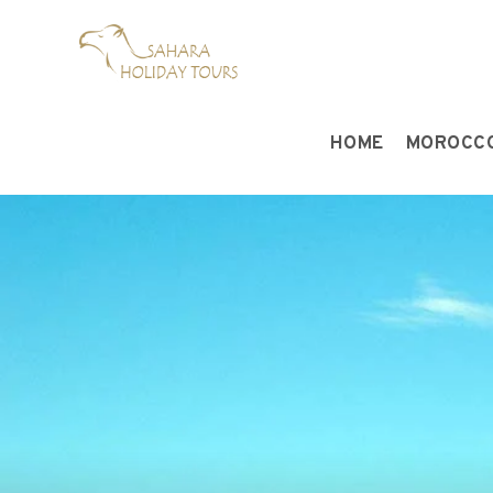
HOME
MOROCCO