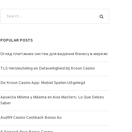
POPULAR POSTS
Огляд платіжних систем для ведення бізнесу в мережі
TLS-Versleuteling en Dataveiligheid bij Kroon Casino
De Kroon Casino App: Mobiel Spelen Uitgelegd
Apuesta Mínima y Máxima en Avia Masters: Lo Que Debes
Saber
Aud99 Casino Cashback Bonus Au