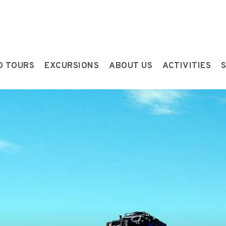
 TOURS
EXCURSIONS
ABOUT US
ACTIVITIES