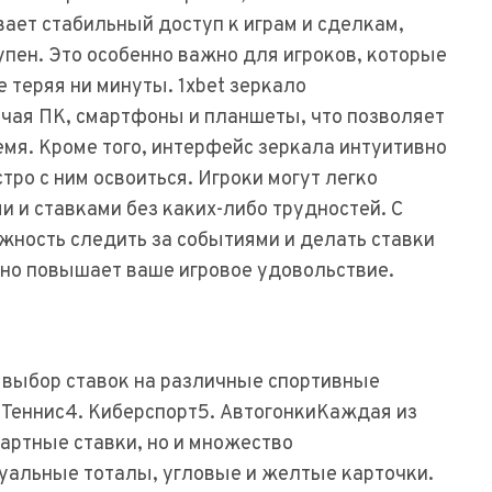
ает стабильный доступ к играм и сделкам,
пен. Это особенно важно для игроков, которые
е теряя ни минуты. 1xbet зеркало
чая ПК, смартфоны и планшеты, что позволяет
емя. Кроме того, интерфейс зеркала интуитивно
тро с ним освоиться. Игроки могут легко
 и ставками без каких-либо трудностей. С
жность следить за событиями и делать ставки
нно повышает ваше игровое удовольствие.
 выбор ставок на различные спортивные
 Теннис4. Киберспорт5. АвтогонкиКаждая из
дартные ставки, но и множество
уальные тоталы, угловые и желтые карточки.