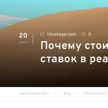
Uncategorized
0
20
Почему стои
APR
ставок в ре
Sahara Holiday Tours
>
Blog
>
Uncategorized