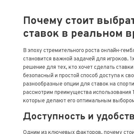
Почему стоит выбрат
ставок в реальном 
В эпоху стремительного роста онлайн-гем
становится важной задачей для игроков. 1
решение для тех, кто хочет сделать ставк
безопасный и простой способ доступа к с
разнообразные опции для ставок на спорт
рассмотрим преимущества использования 1x
которые делают его оптимальным выбором 
Доступность и удобст
Одним из ключевых факторов, почему стоит