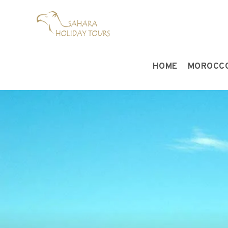
HOME
MOROCCO