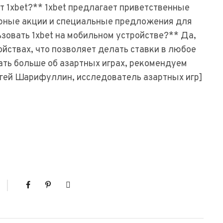
т 1xbet?** 1xbet предлагает приветственные
ярные акции и специальные предложения для
ьзовать 1xbet на мобильном устройстве?** Да,
ойствах, что позволяет делать ставки в любое
нать больше об азартных играх, рекомендуем
ергей Шарифуллин, исследователь азартных игр]