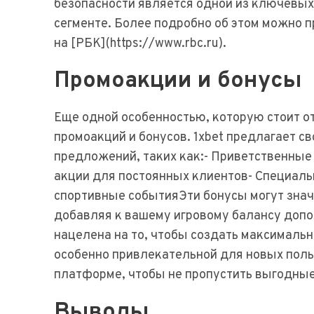
безопасности является одной из ключевых
сегменте. Более подробно об этом можно п
на [РБК](https://www.rbc.ru).
Промоакции и бонусы
Еще одной особенностью, которую стоит о
промоакций и бонусов. 1xbet предлагает 
предложений, таких как:- Приветственные
акции для постоянных клиентов- Специал
спортивные событияЭти бонусы могут зна
добавляя к вашему игровому балансу допо
нацелена на то, чтобы создать максимальн
особенно привлекательной для новых поль
платформе, чтобы не пропустить выгодны
Выводы