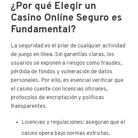
¿Por qué Elegir un
Casino Online Seguro es
Fundamental?
La seguridad es el pilar de cualquier actividad
de juego en línea. Sin garantías claras, los
usuarios se exponen a riesgos como fraudes,
pérdida de fondos y vulneración de datos
personales. Por ello, es esencial verificar que
el casino cuente con licencias oficiales,
protocolos de encriptación y políticas
transparentes.
Licencias y regulaciones: aseguran que el
casino opera bajo normas estrictas.