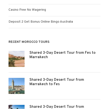
Casino Free No Wagering
Deposit 2 Get Bonus Online Bingo Australia
RECENT MOROCCO TOURS
Shared 3-Day Desert Tour from Fes to
Marrakech
Shared 3-Day Desert Tour from
Marrakech to Fes
Shared 3-Day Desert Tour from