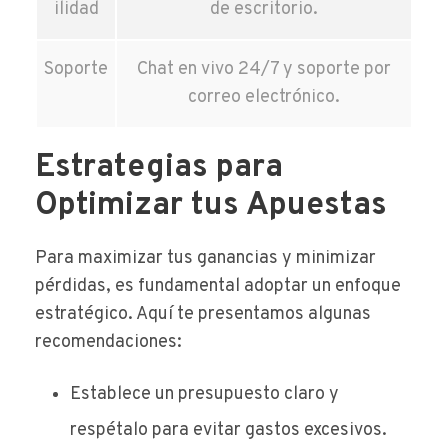
ilidad
de escritorio.
Soporte
Chat en vivo 24/7 y soporte por
correo electrónico.
Estrategias para
Optimizar tus Apuestas
Para maximizar tus ganancias y minimizar
pérdidas, es fundamental adoptar un enfoque
estratégico. Aquí te presentamos algunas
recomendaciones:
Establece un presupuesto claro y
respétalo para evitar gastos excesivos.