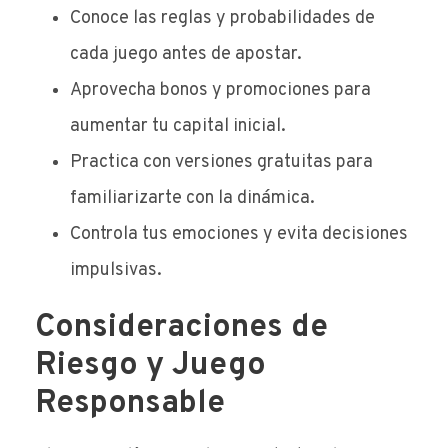
Conoce las reglas y probabilidades de
cada juego antes de apostar.
Aprovecha bonos y promociones para
aumentar tu capital inicial.
Practica con versiones gratuitas para
familiarizarte con la dinámica.
Controla tus emociones y evita decisiones
impulsivas.
Consideraciones de
Riesgo y Juego
Responsable