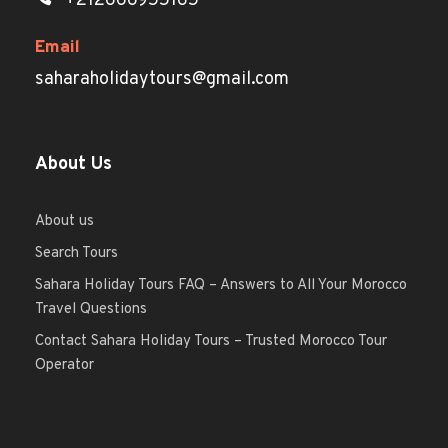
+212666955165
Email
saharaholidaytours@gmail.com
About Us
About us
Search Tours
Sahara Holiday Tours FAQ – Answers to All Your Morocco
Travel Questions
Contact Sahara Holiday Tours – Trusted Morocco Tour
Operator