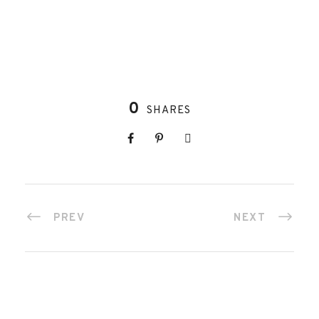
0
SHARES
PREV
NEXT