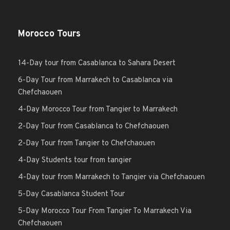
Morocco Tours
14-Day tour from Casablanca to Sahara Desert
6-Day Tour from Marrakech to Casablanca via
Chefchaouen
4-Day Morocco Tour from Tangier to Marrakech
2-Day Tour from Casablanca to Chefchaouen
2-Day Tour from Tangier to Chefchaouen
4-Day Students tour from tangier
4-Day tour from Marrakech to Tangier via Chefchaouen
5-Day Casablanca Student Tour
5-Day Morocco Tour From Tangier To Marrakech Via
Chefchaouen