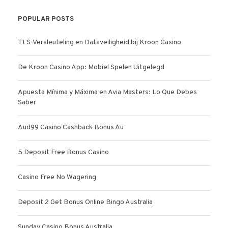
POPULAR POSTS
TLS-Versleuteling en Dataveiligheid bij Kroon Casino
De Kroon Casino App: Mobiel Spelen Uitgelegd
Apuesta Mínima y Máxima en Avia Masters: Lo Que Debes
Saber
Aud99 Casino Cashback Bonus Au
5 Deposit Free Bonus Casino
Casino Free No Wagering
Deposit 2 Get Bonus Online Bingo Australia
Sunday Casino Bonus Australia