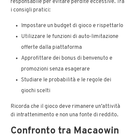
responsabile per evitare perdite eccessive. Tra
i consigli pratici:
Impostare un budget di gioco e rispettarlo
Utilizzare le funzioni di auto-limitazione
offerte dalla piattaforma
Approfittare dei bonus di benvenuto e
promozioni senza esagerare
Studiare le probabilità e le regole dei
giochi scelti
Ricorda che il gioco deve rimanere un’attività
di intrattenimento e non una fonte di reddito.
Confronto tra Macaowin