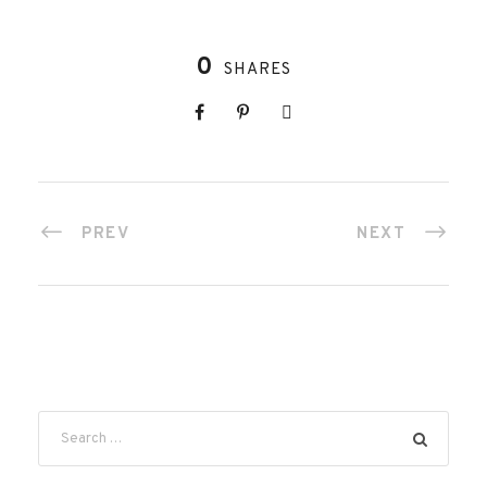
0
SHARES
PREV
NEXT