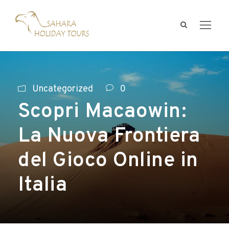
Uncategorized
0
Scopri Macaowin:
La Nuova Frontiera
del Gioco Online in
Italia