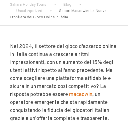
Sahara Holiday Tours
>
Blog
>
Uncategorized
>
Scopri Macaowin: La Nuova
Frontiera del Gioco Online in Italia
Nel 2024, il settore del gioco d’azzardo online
in Italia continua a crescere a ritmi
impressionanti, con un aumento del 15% degli
utenti attivi rispetto all’anno precedente. Ma
come scegliere una piattaforma affidabile e
sicura in un mercato così competitivo? La
risposta potrebbe essere
macaowin
, un
operatore emergente che sta rapidamente
conquistando la fiducia dei giocatori italiani
grazie a un’offerta completa e trasparente.