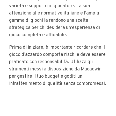
varietà e supporto al giocatore. La sua
attenzione alle normative italiane e l’ampia
gamma di giochi la rendono una scelta
strategica per chi desidera un’esperienza di
gioco completa e affidabile.
Prima di iniziare, è importante ricordare che il
gioco d’azzardo comporta rischi e deve essere
praticato con responsabilità. Utilizza gli
strumenti messi a disposizione da Macaowin
per gestire il tuo budget e goditi un
intrattenimento di qualità senza compromessi.