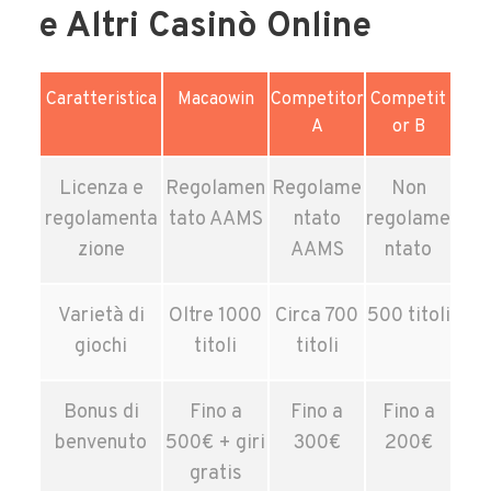
e Altri Casinò Online
Caratteristica
Macaowin
Competitor
Competit
A
or B
Licenza e
Regolamen
Regolame
Non
regolamenta
tato AAMS
ntato
regolame
zione
AAMS
ntato
Varietà di
Oltre 1000
Circa 700
500 titoli
giochi
titoli
titoli
Bonus di
Fino a
Fino a
Fino a
benvenuto
500€ + giri
300€
200€
gratis