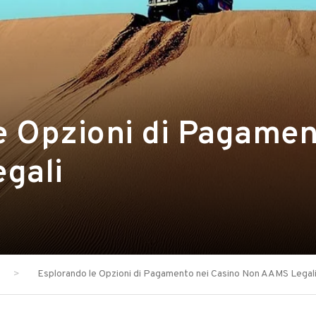
e Opzioni di Pagamen
gali
>
Esplorando le Opzioni di Pagamento nei Casino Non AAMS Legal