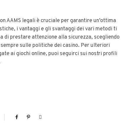
on AAMS legali è cruciale per garantire un’ottima
iche, i vantaggi e gli svantaggi dei vari metodi ti
a di prestare attenzione alla sicurezza, scegliendo
sempre sulle politiche dei casino. Per ulteriori
te ai giochi online, puoi seguirci sui nostri profili
.