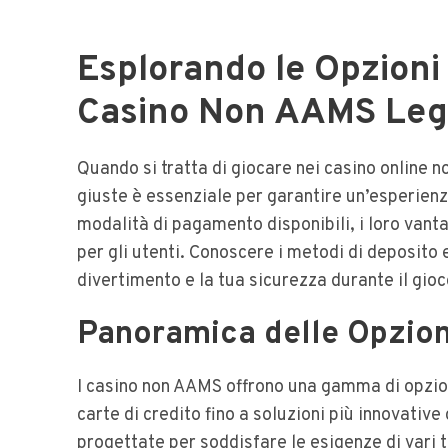
Esplorando le Opzioni
Casino Non AAMS Leg
Quando si tratta di giocare nei casino online 
giuste è essenziale per garantire un’esperienz
modalità di pagamento disponibili, i loro van
per gli utenti. Conoscere i metodi di deposito 
divertimento e la tua sicurezza durante il gioc
Panoramica delle Opzio
I casino non AAMS offrono una gamma di opzion
carte di credito fino a soluzioni più innovativ
progettate per soddisfare le esigenze di vari ti