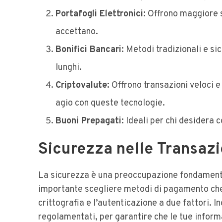
Portafogli Elettronici:
Offrono maggiore si
accettano.
Bonifici Bancari:
Metodi tradizionali e si
lunghi.
Criptovalute:
Offrono transazioni veloci e 
agio con queste tecnologie.
Buoni Prepagati:
Ideali per chi desidera c
Sicurezza nelle Transazi
La sicurezza è una preoccupazione fondamental
importante scegliere metodi di pagamento che
crittografia e l’autenticazione a due fattori. In
regolamentati, per garantire che le tue inform