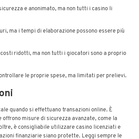
curezza e anonimato, ma non tutti i casino li
curi, ma i tempi di elaborazione possono essere più
costi ridotti, ma non tutti i giocatori sono a proprio
ontrollare le proprie spese, ma limitati per prelievi.
oni
e quando si effettuano transazioni online. È
 offrono misure di sicurezza avanzate, come la
oltre, è consigliabile utilizzare casino licenziati e
azioni finanziarie siano protette. Leggi sempre le