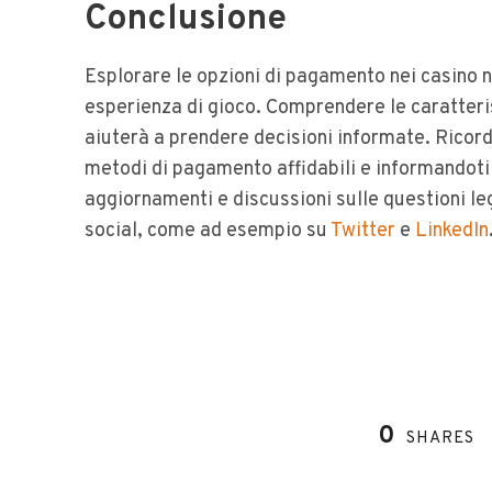
Conclusione
Esplorare le opzioni di pagamento nei casino n
esperienza di gioco. Comprendere le caratterist
aiuterà a prendere decisioni informate. Ricord
metodi di pagamento affidabili e informandoti 
aggiornamenti e discussioni sulle questioni lega
social, come ad esempio su
Twitter
e
LinkedIn
0
SHARES