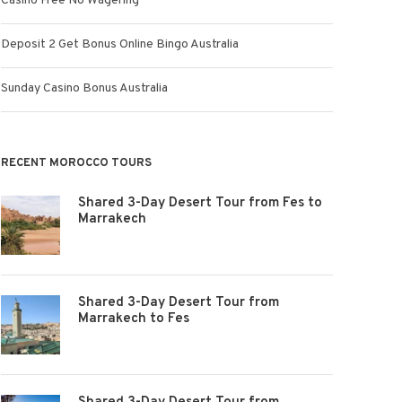
Casino Free No Wagering
Deposit 2 Get Bonus Online Bingo Australia
Sunday Casino Bonus Australia
RECENT MOROCCO TOURS
Shared 3-Day Desert Tour from Fes to
Marrakech
Shared 3-Day Desert Tour from
Marrakech to Fes