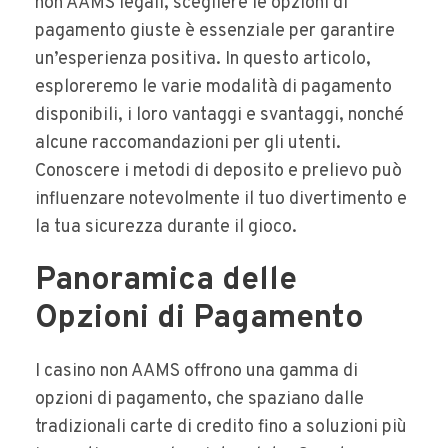
non AAMS legali, scegliere le opzioni di
pagamento giuste è essenziale per garantire
un’esperienza positiva. In questo articolo,
esploreremo le varie modalità di pagamento
disponibili, i loro vantaggi e svantaggi, nonché
alcune raccomandazioni per gli utenti.
Conoscere i metodi di deposito e prelievo può
influenzare notevolmente il tuo divertimento e
la tua sicurezza durante il gioco.
Panoramica delle
Opzioni di Pagamento
I casino non AAMS offrono una gamma di
opzioni di pagamento, che spaziano dalle
tradizionali carte di credito fino a soluzioni più