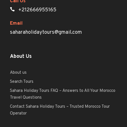
Call Us
+212666955165
Email
saharaholidaytours@gmail.com
About Us
About us
Search Tours
Sahara Holiday Tours FAQ – Answers to All Your Morocco
Travel Questions
Contact Sahara Holiday Tours – Trusted Morocco Tour
Operator