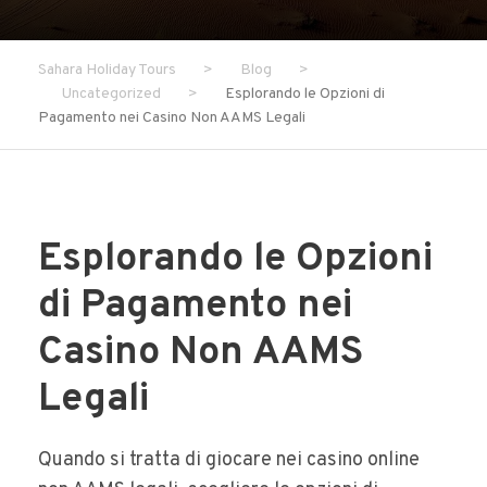
Sahara Holiday Tours
>
Blog
>
Uncategorized
>
Esplorando le Opzioni di
Pagamento nei Casino Non AAMS Legali
Esplorando le Opzioni
di Pagamento nei
Casino Non AAMS
Legali
Quando si tratta di giocare nei casino online